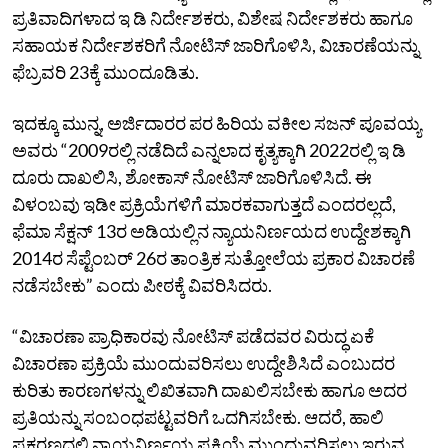
ಪ್ರತಿವಾದಿಗಳಾದ ಇ ಡಿ ನಿರ್ದೇಶಕರು, ವಿಶೇಷ ನಿರ್ದೇಶಕರು ಹಾಗೂ
ಸಹಾಯಕ ನಿರ್ದೇಶಕರಿಗೆ ನೋಟಿಸ್ ಜಾರಿಗೊಳಿಸಿ, ವಿಚಾರಣೆಯನ್ನು
ಫೆಬ್ರವರಿ 23ಕ್ಕೆ ಮುಂದೂಡಿತು.
ಇದಕ್ಕೂ ಮುನ್ನ, ಅರ್ಜಿದಾರರ ಪರ ಹಿರಿಯ ವಕೀಲ ಸಜನ್ ಪೂವಯ್ಯ
ಅವರು “2009ರಲ್ಲಿ ನಡೆದಿದೆ ಎನ್ನಲಾದ ಕೃತ್ಯಕ್ಕಾಗಿ 2022ರಲ್ಲಿ ಇ ಡಿ
ದೂರು ದಾಖಲಿಸಿ, ಶೋಕಾಸ್ ನೋಟಿಸ್ ಜಾರಿಗೊಳಿಸಿದೆ. ಈ
ವಿಳಂಬವು ಇಡೀ ಪ್ರಕ್ರಿಯೆಗಳಿಗೆ ಮಾರಕವಾಗುತ್ತದೆ ಎಂದರಲ್ಲದೆ,
ಫೆಮಾ ಸೆಕ್ಷನ್ 13ರ ಅಡಿಯಲ್ಲಿನ ನ್ಯಾಯನಿರ್ಣಯದ ಉದ್ದೇಶಕ್ಕಾಗಿ
2014ರ ಸೆಪ್ಟೆಂಬರ್ 26ರ ತಾಂತ್ರಿಕ ಸುತ್ತೋಲೆಯ ಪ್ರಕಾರ ವಿಚಾರಣೆ
ನಡೆಸಬೇಕು” ಎಂದು ಪೀಠಕ್ಕೆ ವಿವರಿಸಿದರು.
“​ವಿಚಾರಣಾ ಪ್ರಾಧಿಕಾರವು ನೋಟಿಸ್ ಪಡೆದವರ ವಿರುದ್ಧ ಏಕೆ
ವಿಚಾರಣಾ ಪ್ರಕ್ರಿಯೆ ಮುಂದುವರಿಸಲು ಉದ್ದೇಶಿಸಿದೆ ಎಂಬುದರ
ಕುರಿತು ಕಾರಣಗಳನ್ನು ಲಿಖಿತವಾಗಿ ದಾಖಲಿಸಬೇಕು ಹಾಗೂ ಅದರ
ಪ್ರತಿಯನ್ನು ಸಂಬಂಧಪಟ್ಟವರಿಗೆ ಒದಗಿಸಬೇಕು. ಆದರೆ, ಹಾಲಿ
ಪ್ರಕರಣದಲ್ಲಿ ನ್ಯಾಯನಿರ್ಣಯ ಪ್ರಕ್ರಿಯೆ ಮುಂದುವರಿಸಲು ಇರುವ