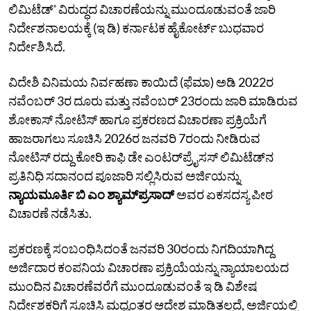
ಲಿಮಿಟೆಡ್' ವಿರುದ್ಧದ ವಿಚಾರಣೆಯನ್ನು ಮುಂದೂಡುವಂತೆ ಜಾರಿ
ನಿರ್ದೇಶನಾಲಯಕ್ಕೆ (ಇ ಡಿ) ಕರ್ನಾಟಕ ಹೈಕೋರ್ಟ್ ಬುಧವಾರ
ನಿರ್ದೇಶಿಸಿದೆ.
ವಿದೇಶಿ ವಿನಿಮಯ ನಿರ್ವಹಣಾ ಕಾಯಿದೆ (ಫೆಮಾ) ಅಡಿ 2022ರ
ನವೆಂಬರ್‌ 3ರ ದೂರು ಮತ್ತು ನವೆಂಬರ್‌ 23ರಂದು ಜಾರಿ ಮಾಡಿರುವ
ಶೋಕಾಸ್‌ ನೋಟಿಸ್‌ ಹಾಗೂ ಪ್ರಕರಣದ ವಿಚಾರಣಾ ಪ್ರಕ್ರಿಯೆಗೆ
ಹಾಜರಾಗಲು ಸೂಚಿಸಿ 2026ರ ಜನವರಿ 7ರಂದು ನೀಡಿರುವ
ನೋಟಿಸ್ ರದ್ದು ಕೋರಿ ಕಾಫಿ ಡೇ ಎಂಟರ್‌ಪ್ರೈಸಸ್‌ ಲಿಮಿಟೆಡ್‌ನ
ಪ್ರತಿನಿಧಿ ಸದಾನಂದ ಪೂಜಾರಿ ಸಲ್ಲಿಸಿರುವ ಅರ್ಜಿಯನ್ನು
ನ್ಯಾಯಮೂರ್ತಿ ಬಿ ಎಂ ಶ್ಯಾಮ್‌ಪ್ರಸಾದ್‌
ಅವರ ಏಕಸದಸ್ಯ ಪೀಠ
ವಿಚಾರಣೆ ನಡೆಸಿತು.
ಪ್ರಕರಣಕ್ಕೆ ಸಂಬಂಧಿಸಿದಂತೆ ಜನವರಿ 30ರಂದು ನಿಗದಿಯಾಗಿದ್ದ
ಅರ್ಜಿದಾರ ಕಂಪನಿಯ ವಿಚಾರಣಾ ಪ್ರಕ್ರಿಯೆಯನ್ನು ನ್ಯಾಯಾಲಯದ
ಮುಂದಿನ ವಿಚಾರಣೆವರೆಗೆ ಮುಂದೂಡುವಂತೆ ಇ ಡಿ ವಿಶೇಷ
ನಿರ್ದೇಶಕರಿಗೆ ಸೂಚಿಸಿ ಮಧ್ಯಂತರ ಆದೇಶ ಮಾಡಿತಲ್ಲದೆ, ಅರ್ಜಿಯಲ್ಲಿ