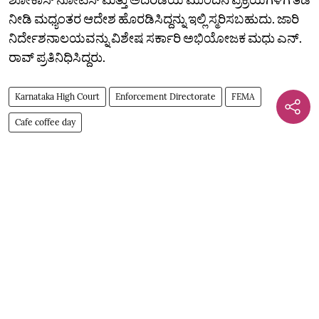
ನೀಡಿ ಮಧ್ಯಂತರ ಆದೇಶ ಹೊರಡಿಸಿದ್ದನ್ನು ಇಲ್ಲಿ ಸ್ಮರಿಸಬಹುದು. ಜಾರಿ
ನಿರ್ದೇಶನಾಲಯವನ್ನು ವಿಶೇಷ ಸರ್ಕಾರಿ ಅಭಿಯೋಜಕ ಮಧು ಎನ್.‌
ರಾವ್‌ ಪ್ರತಿನಿಧಿಸಿದ್ದರು.
Karnataka High Court
Enforcement Directorate
FEMA
Cafe coffee day