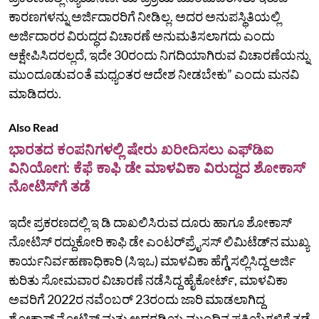
ಕಾರಣಗಳನ್ನು ಅರ್ಜಿದಾರರಿಗೆ ನೀಡಿಲ್ಲ. ಅದರ ಅನುಪಸ್ಥಿತಿಯಲ್ಲಿ
ಅರ್ಜಿದಾರರ ವಿರುದ್ಧದ ವಿಚಾರಣೆ ಅನುಮತಿಸಲಾಗದು ಎಂದು
ಆಕ್ಷೇಪಿಸಿದರಲ್ಲದೆ, ಇದೇ 30ರಂದು ನಿಗದಿಯಾಗಿರುವ ವಿಚಾರಣೆಯನ್ನು
ಮುಂದೂಡುವಂತೆ ಮಧ್ಯಂತರ ಆದೇಶ ನೀಡಬೇಕು” ಎಂದು ಮನವಿ
ಮಾಡಿದರು.
Also Read
ಭಾರತದ ಕಂಪನಿಗಳಲ್ಲಿ ಷೇರು ಖರೀದಿಸಲು ಎಫ್‌ಡಿಐ
ವಿನಿಯೋಗ: ಕೆಫೆ ಕಾಫಿ ಡೇ ಮಾಳವಿಕಾ ವಿರುದ್ದದ ಶೋಕಾಸ್‌
ನೋಟಿಸ್‌ಗೆ ತಡೆ
ಇದೇ ಪ್ರಕರಣದಲ್ಲಿ ಇ ಡಿ ದಾಖಲಿಸಿರುವ ದೂರು ಹಾಗೂ ಶೋಕಾಸ್
ನೋಟಿಸ್ ರದ್ದುಕೋರಿ ಕಾಫಿ ಡೇ ಎಂಟರ್‌ಪ್ರೈಸಸ್‌ ಲಿಮಿಟೆಡ್‌ನ ಮುಖ್ಯ
ಕಾರ್ಯನಿರ್ವಹಣಾಧಿಕಾರಿ (ಸಿಇಒ) ಮಾಳವಿಕಾ ಹೆಗ್ಡೆ ಸಲ್ಲಿಸಿದ್ದ ಅರ್ಜಿ
ಕುರಿತು ಸೋಮವಾರ ವಿಚಾರಣೆ ನಡೆಸಿದ್ದ ಹೈಕೋರ್ಟ್, ಮಾಳವಿಕಾ
ಅವರಿಗೆ 2022ರ ನವೆಂಬರ್ 23ರಂದು ಜಾರಿ ಮಾಡಲಾಗಿದ್ದ
ಶೋಕಾಸ್‌ ನೋಟಿಸ್‌ ಮತ್ತು ಅದರಡಿಯ ಮುಂದಿನ ಪ್ರಕ್ರಿಯೆಗಳಿಗೆ ತಡೆ