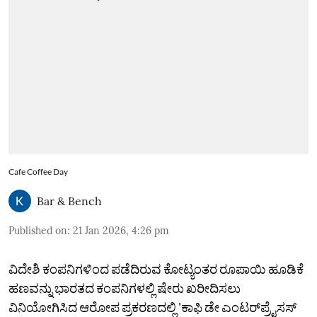
Cafe Coffee Day
Bar & Bench
Published on
:
21 Jan 2026, 4:26 pm
ವಿದೇಶಿ ಕಂಪನಿಗಳಿಂದ ಪಡೆದಿರುವ ಕೋಟ್ಯಂತರ ರೂಪಾಯಿ ಹೂಡಿಕೆ
ಹಣವನ್ನು ಭಾರತದ ಕಂಪನಿಗಳಲ್ಲಿ ಷೇರು ಖರೀದಿಸಲು
ವಿನಿಯೋಗಿಸಿದ ಆರೋಪ ಪ್ರಕರಣದಲ್ಲಿ 'ಕಾಫಿ ಡೇ ಎಂಟರ್‌ಪ್ರೈಸಸ್‌