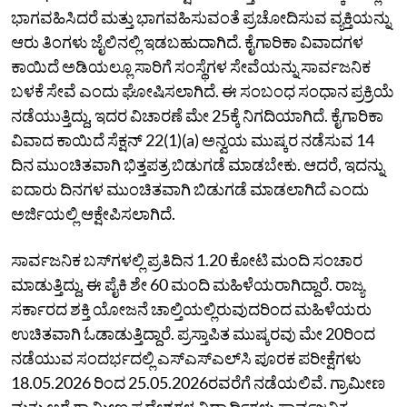
ಭಾಗವಹಿಸಿದರೆ ಮತ್ತು ಭಾಗವಹಿಸುವಂತೆ ಪ್ರಚೋದಿಸುವ ವ್ಯಕ್ತಿಯನ್ನು
ಆರು ತಿಂಗಳು ಜೈಲಿನಲ್ಲಿ ಇಡಬಹುದಾಗಿದೆ. ಕೈಗಾರಿಕಾ ವಿವಾದಗಳ
ಕಾಯಿದೆ ಅಡಿಯಲ್ಲೂ ಸಾರಿಗೆ ಸಂಸ್ಥೆಗಳ ಸೇವೆಯನ್ನು ಸಾರ್ವಜನಿಕ
ಬಳಕೆ ಸೇವೆ ಎಂದು ಘೋಷಿಸಲಾಗಿದೆ. ಈ ಸಂಬಂಧ ಸಂಧಾನ ಪ್ರಕ್ರಿಯೆ
ನಡೆಯುತ್ತಿದ್ದು, ಇದರ ವಿಚಾರಣೆ ಮೇ 25ಕ್ಕೆ ನಿಗದಿಯಾಗಿದೆ. ಕೈಗಾರಿಕಾ
ವಿವಾದ ಕಾಯಿದೆ ಸೆಕ್ಷನ್‌ 22(1)(a) ಅನ್ವಯ ಮುಷ್ಕರ ನಡೆಸುವ 14
ದಿನ ಮುಂಚಿತವಾಗಿ ಭಿತ್ತಪತ್ರ ಬಿಡುಗಡೆ ಮಾಡಬೇಕು. ಆದರೆ, ಇದನ್ನು
ಐದಾರು ದಿನಗಳ ಮುಂಚಿತವಾಗಿ ಬಿಡುಗಡೆ ಮಾಡಲಾಗಿದೆ ಎಂದು
ಅರ್ಜಿಯಲ್ಲಿ ಆಕ್ಷೇಪಿಸಲಾಗಿದೆ.
ಸಾರ್ವಜನಿಕ ಬಸ್‌ಗಳಲ್ಲಿ ಪ್ರತಿದಿನ 1.20 ಕೋಟಿ ಮಂದಿ ಸಂಚಾರ
ಮಾಡುತ್ತಿದ್ದು, ಈ ಪೈಕಿ ಶೇ 60 ಮಂದಿ ಮಹಿಳೆಯರಾಗಿದ್ದಾರೆ. ರಾಜ್ಯ
ಸರ್ಕಾರದ ಶಕ್ತಿ ಯೋಜನೆ ಚಾಲ್ತಿಯಲ್ಲಿರುವುದರಿಂದ ಮಹಿಳೆಯರು
ಉಚಿತವಾಗಿ ಓಡಾಡುತ್ತಿದ್ದಾರೆ. ಪ್ರಸ್ತಾಪಿತ ಮುಷ್ಕರವು ಮೇ 20ರಿಂದ
ನಡೆಯುವ ಸಂದರ್ಭದಲ್ಲಿ ಎಸ್‌ಎಸ್‌ಎಲ್‌ಸಿ ಪೂರಕ ಪರೀಕ್ಷೆಗಳು
18.05.2026 ರಿಂದ 25.05.2026ರವರೆಗೆ ನಡೆಯಲಿವೆ. ಗ್ರಾಮೀಣ
ಮತ್ತು ಅರೆ ಗ್ರಾಮೀಣ ಪ್ರದೇಶಗಳ ವಿದ್ಯಾರ್ಥಿಗಳು ಸಾರ್ವಜನಿಕ