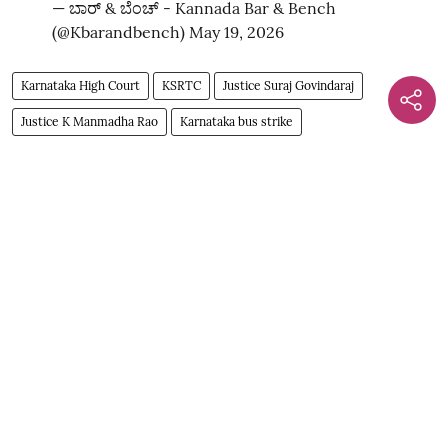
— ಬಾರ್‌ & ಬೆಂಚ್ - Kannada Bar & Bench
(@Kbarandbench)
May 19, 2026
Karnataka High Court
KSRTC
Justice Suraj Govindaraj
Justice K Manmadha Rao
Karnataka bus strike