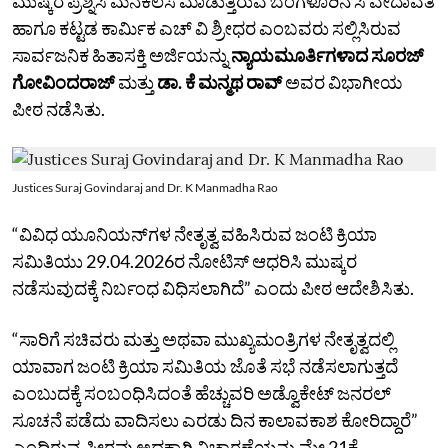
ಮುಷ್ಕರ ಪ್ರಶ್ನಿಸಿ ಮನೆಕೆಲಸ ಮಾಡುತ್ತಿರುವ ಬೆಂಗಳೂರಿನ ಸಿ ವೇದಾವತಿ
ಹಾಗೂ ಕಟ್ಟಡ ಕಾರ್ಮಿಕ ಎಚ್‌ ವಿ ಶ್ರೀಧರ ಎಂಬವರು ಸಲ್ಲಿಸಿರುವ
ಸಾರ್ವಜನಿಕ ಹಿತಾಸಕ್ತಿ ಅರ್ಜಿಯನ್ನು
ನ್ಯಾಯಮೂರ್ತಿಗಳಾದ ಸೂರಜ್‌
ಗೋವಿಂದರಾಜ್‌
ಮತ್ತು
ಡಾ. ಕೆ ಮನ್ಮಥ ರಾವ್‌
ಅವರ ವಿಭಾಗೀಯ
ಪೀಠ ನಡೆಸಿತು.
Justices Suraj Govindaraj and Dr. K Manmadha Rao
“ವಿವಿಧ ಯೂನಿಯನ್‌ಗಳ ನೇತೃತ್ವ ವಹಿಸಿರುವ ಜಂಟಿ ಕ್ರಿಯಾ
ಸಮಿತಿಯು 29.04.2026ರ ನೋಟಿಸ್‌ ಆಧರಿಸಿ ಮುಷ್ಕರ
ನಡೆಸುವುದಕ್ಕೆ ನಿರ್ಬಂಧ ವಿಧಿಸಲಾಗಿದೆ” ಎಂದು ಪೀಠ ಆದೇಶಿಸಿತು.
“ಸಾರಿಗೆ ಸಚಿವರು ಮತ್ತು ಅಥವಾ ಮುಖ್ಯಮಂತ್ರಿಗಳ ನೇತೃತ್ವದಲ್ಲಿ
ಯಾವಾಗ ಜಂಟಿ ಕ್ರಿಯಾ ಸಮಿತಿಯ ಜೊತೆ ಸಭೆ ನಡೆಸಲಾಗುತ್ತದೆ
ಎಂಬುದಕ್ಕೆ ಸಂಬಂಧಿಸಿದಂತೆ ಹೆಚ್ಚುವರಿ ಅಡ್ವೊಕೇಟ್‌ ಜನರಲ್‌
ಸೂಚನೆ ಪಡೆದು ವಾದಿಸಲು ಎರಡು ದಿನ ಕಾಲಾವಕಾಶ ಕೋರಿದ್ದಾರೆ”
ಎಂದಿರುವ ಪೀಠವು ಅದಕ್ಕಾಗಿ ವಿಚಾರಣೆಯನ್ನು ಮೇ 21ಕ್ಕೆ