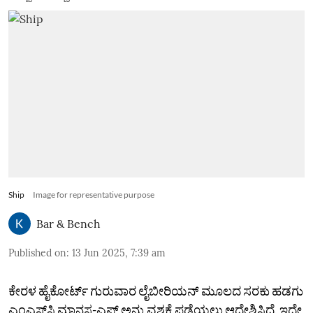
Ship
Image for representative purpose
Bar & Bench
Published on
:
13 Jun 2025, 7:39 am
ಕೇರಳ ಹೈಕೋರ್ಟ್ ಗುರುವಾರ ಲೈಬೀರಿಯನ್ ಮೂಲದ ಸರಕು ಹಡಗು
ಎಂಎಸ್‌ಸಿ ಮಾನಸ-ಎಫ್‌ ಅನ್ನು ವಶಕ್ಕೆ ಪಡೆಯಲು ಆದೇಶಿಸಿದೆ, ಇದೇ