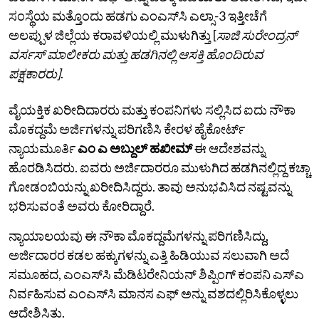
ಸಂಸ್ಥೆಯ ಮತ್ತೊಂದು ಹಡಗು ಎಂಎಸ್‌ಸಿ ಎಲ್ಸಾ-3 ಇತ್ತೀಚೆಗೆ
ಅಲಪ್ಪುಳ ಜಿಲ್ಲೆಯ ಕರಾವಳಿಯಲ್ಲಿ ಮುಳುಗಿತ್ತು [
ಸಾಜಿ ಸುರೇಂದ್ರನ್
ವರ್ಸಸ್‌ ಮಾಲೀಕರು ಮತ್ತು ಹಡಗಿನಲ್ಲಿ ಆಸಕ್ತಿ ಹೊಂದಿರುವ
ಪಕ್ಷಕಾರರು]
.
ವೈಯಕ್ತಿಕ ಖರೀದಿದಾರರು ಮತ್ತು ಕಂಪನಿಗಳು ಸಲ್ಲಿಸಿದ ಐದು ನೌಕಾ
ಮೊಕದ್ದಮೆ ಅರ್ಜಿಗಳನ್ನು ಪರಿಗಣಿಸಿ ಕೇರಳ ಹೈಕೋರ್ಟ್‌
ನ್ಯಾಯಮೂರ್ತಿ
ಎಂ ಎ ಅಬ್ದುಲ್ ಹಖೀಮ್
ಈ ಆದೇಶವನ್ನು
ಹೊರಡಿಸಿದರು. ಐವರು ಅರ್ಜಿದಾರರೂ ಮುಳುಗಿದ ಹಡಗಿನಲ್ಲಿದ್ದ ಕಚ್ಚಾ
ಗೋಡಂಬಿಯನ್ನು ಖರೀದಿಸಿದ್ದರು. ತಾವು ಅನುಭವಿಸಿದ ನಷ್ಟವನ್ನು
ಭರಿಸುವಂತೆ ಅವರು ಕೋರಿದ್ದಾರೆ.
ನ್ಯಾಯಾಲಯವು ಈ ನೌಕಾ ಮೊಕದ್ದಮೆಗಳನ್ನು ಪರಿಗಣಿಸಿದ್ದು,
ಅರ್ಜಿದಾರರ ಕಡಲ ಹಕ್ಕುಗಳನ್ನು ಎತ್ತಿ ಹಿಡಿಯುವ ಸಲುವಾಗಿ ಅದೆ
ಸಮೂಹದ, ಎಂಎಸ್‌ಸಿ ಮೆಡಿಟರೇನಿಯನ್ ಶಿಪ್ಪಿಂಗ್ ಕಂಪನಿ ಎಸ್‌ಎ
ನಿರ್ವಹಿಸುವ ಎಂಎಸ್‌ಸಿ ಮಾನಸ ಎಫ್‌ ಅನ್ನು ವಶದಲ್ಲಿರಿಸಿಕೊಳ್ಳಲು
ಆದೇಶಿಸಿತು.