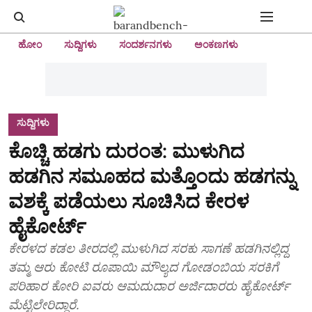
ಹೋಂ
ಸುದ್ದಿಗಳು
ಸಂದರ್ಶನಗಳು
ಅಂಕಣಗಳು
ಸುದ್ದಿಗಳು
ಕೊಚ್ಚಿ ಹಡಗು ದುರಂತ: ಮುಳುಗಿದ
ಹಡಗಿನ ಸಮೂಹದ ಮತ್ತೊಂದು ಹಡಗನ್ನು
ವಶಕ್ಕೆ ಪಡೆಯಲು ಸೂಚಿಸಿದ ಕೇರಳ
ಹೈಕೋರ್ಟ್‌
ಕೇರಳದ ಕಡಲ ತೀರದಲ್ಲಿ ಮುಳುಗಿದ ಸರಕು ಸಾಗಣೆ ಹಡಗಿನಲ್ಲಿದ್ದ
ತಮ್ಮ ಆರು ಕೋಟಿ ರೂಪಾಯಿ ಮೌಲ್ಯದ ಗೋಡಂಬಿಯ ಸರಕಿಗೆ
ಪರಿಹಾರ ಕೋರಿ ಐವರು ಆಮದುದಾರ ಅರ್ಜಿದಾರರು ಹೈಕೋರ್ಟ್‌
ಮೆಟ್ಟಿಲೇರಿದ್ದಾರೆ.