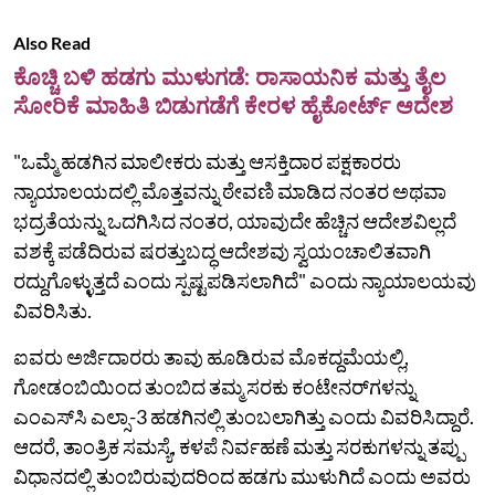
Also Read
ಕೊಚ್ಚಿ ಬಳಿ ಹಡಗು ಮುಳುಗಡೆ: ರಾಸಾಯನಿಕ ಮತ್ತು ತೈಲ
ಸೋರಿಕೆ ಮಾಹಿತಿ ಬಿಡುಗಡೆಗೆ ಕೇರಳ ಹೈಕೋರ್ಟ್ ಆದೇಶ
"ಒಮ್ಮೆ ಹಡಗಿನ ಮಾಲೀಕರು ಮತ್ತು ಆಸಕ್ತಿದಾರ ಪಕ್ಷಕಾರರು
ನ್ಯಾಯಾಲಯದಲ್ಲಿ ಮೊತ್ತವನ್ನು ಠೇವಣಿ ಮಾಡಿದ ನಂತರ ಅಥವಾ
ಭದ್ರತೆಯನ್ನು ಒದಗಿಸಿದ ನಂತರ, ಯಾವುದೇ ಹೆಚ್ಚಿನ ಆದೇಶವಿಲ್ಲದೆ
ವಶಕ್ಕೆ ಪಡೆದಿರುವ ಷರತ್ತುಬದ್ಧ ಆದೇಶವು ಸ್ವಯಂಚಾಲಿತವಾಗಿ
ರದ್ದುಗೊಳ್ಳುತ್ತದೆ ಎಂದು ಸ್ಪಷ್ಟಪಡಿಸಲಾಗಿದೆ" ಎಂದು ನ್ಯಾಯಾಲಯವು
ವಿವರಿಸಿತು.
ಐವರು ಅರ್ಜಿದಾರರು ತಾವು ಹೂಡಿರುವ ಮೊಕದ್ದಮೆಯಲ್ಲಿ,
ಗೋಡಂಬಿಯಿಂದ ತುಂಬಿದ ತಮ್ಮ ಸರಕು ಕಂಟೇನರ್‌ಗಳನ್ನು
ಎಂಎಸ್‌ಸಿ ಎಲ್ಸಾ-3 ಹಡಗಿನಲ್ಲಿ ತುಂಬಲಾಗಿತ್ತು ಎಂದು ವಿವರಿಸಿದ್ದಾರೆ.
ಆದರೆ, ತಾಂತ್ರಿಕ ಸಮಸ್ಯೆ, ಕಳಪೆ ನಿರ್ವಹಣೆ ಮತ್ತು ಸರಕುಗಳನ್ನು ತಪ್ಪು
ವಿಧಾನದಲ್ಲಿ ತುಂಬಿರುವುದರಿಂದ ಹಡಗು ಮುಳುಗಿದೆ ಎಂದು ಅವರು