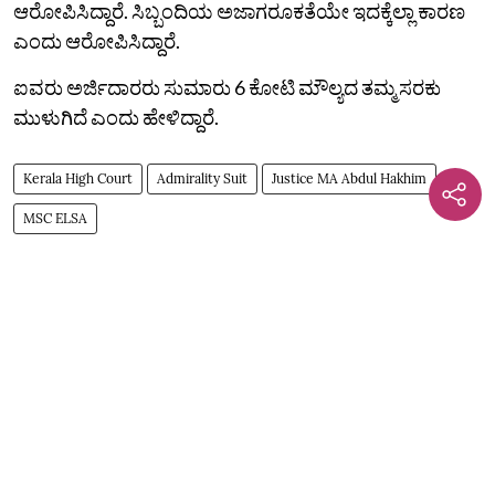
ಆರೋಪಿಸಿದ್ದಾರೆ. ಸಿಬ್ಬಂದಿಯ ಅಜಾಗರೂಕತೆಯೇ ಇದಕ್ಕೆಲ್ಲಾ ಕಾರಣ
ಎಂದು ಆರೋಪಿಸಿದ್ದಾರೆ.
ಐವರು ಅರ್ಜಿದಾರರು ಸುಮಾರು 6 ಕೋಟಿ ಮೌಲ್ಯದ ತಮ್ಮ ಸರಕು
ಮುಳುಗಿದೆ ಎಂದು ಹೇಳಿದ್ದಾರೆ.
Kerala High Court
Admirality Suit
Justice MA Abdul Hakhim
MSC ELSA