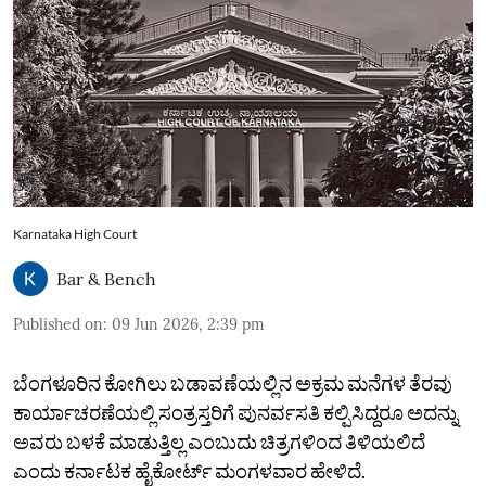
Karnataka High Court
Bar & Bench
Published on
:
09 Jun 2026, 2:39 pm
ಬೆಂಗಳೂರಿನ ಕೋಗಿಲು ಬಡಾವಣೆಯಲ್ಲಿನ ಅಕ್ರಮ ಮನೆಗಳ ತೆರವು
ಕಾರ್ಯಾಚರಣೆಯಲ್ಲಿ ಸಂತ್ರಸ್ತರಿಗೆ ಪುನರ್ವಸತಿ ಕಲ್ಪಿಸಿದ್ದರೂ ಅದನ್ನು
ಅವರು ಬಳಕೆ ಮಾಡುತ್ತಿಲ್ಲ ಎಂಬುದು ಚಿತ್ರಗಳಿಂದ ತಿಳಿಯಲಿದೆ
ಎಂದು ಕರ್ನಾಟಕ ಹೈಕೋರ್ಟ್‌ ಮಂಗಳವಾರ ಹೇಳಿದೆ.