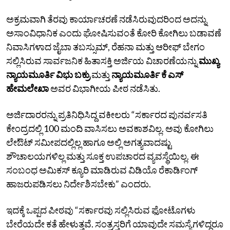
ಅಕ್ರಮವಾಗಿ ತೆರವು ಕಾರ್ಯಾಚರಣೆ ನಡೆಸಿರುವುದರಿಂದ ಅದನ್ನು
ಅಸಾಂವಿಧಾನಿಕ ಎಂದು ಘೋಷಿಸುವಂತೆ ಕೋರಿ ಕೋಗಿಲು ಬಡಾವಣೆ
ನಿವಾಸಿಗಳಾದ ಜೈಬಾ ತಬಸ್ಸುಮ್, ರೆಹನಾ ಮತ್ತು ಆರೀಫ್ ಬೇಗಂ
ಸಲ್ಲಿಸಿರುವ ಸಾರ್ವಜನಿಕ ಹಿತಾಸಕ್ತಿ ಅರ್ಜಿಯ ವಿಚಾರಣೆಯನ್ನು
ಮುಖ್ಯ
ನ್ಯಾಯಮೂರ್ತಿ ವಿಭು ಬಕ್ರು
ಮತ್ತು
ನ್ಯಾಯಮೂರ್ತಿ ಕೆ ಎಸ್‌
ಹೇಮಲೇಖಾ
ಅವರ ವಿಭಾಗೀಯ ಪೀಠ ನಡೆಸಿತು.
ಅರ್ಜಿದಾರರನ್ನು ಪ್ರತಿನಿಧಿಸಿದ್ದ ವಕೀಲರು “ಸರ್ಕಾರದ ಪುನರ್ವಸತಿ
ಕೇಂದ್ರದಲ್ಲಿ 100 ಮಂದಿ ವಾಸಿಸಲು ಅವಕಾಶವಿಲ್ಲ. ಅವು ಕೋಗಿಲು
ಲೇಔಟ್‌ ಸಮೀಪದಲ್ಲಿಲ್ಲ ಹಾಗೂ ಅಲ್ಲಿ ಅಗತ್ಯವಾದಷ್ಟು
ಶೌಚಾಲಯಗಳಿಲ್ಲ ಮತ್ತು ಸೂಕ್ತ ಉಪಚಾರದ ವ್ಯವಸ್ಥೆಯಿಲ್ಲ. ಈ
ಸಂಬಂಧ ಅಮಿಕಸ್‌ ಕ್ಯೂರಿ ಮಾಡಿರುವ ವಿಡಿಯೊ ರೆಕಾರ್ಡಿಂಗ್‌
ಹಾಜರುಪಡಿಸಲು ನಿರ್ದೇಶಿಸಬೇಕು” ಎಂದರು.
ಇದಕ್ಕೆ ಒಪ್ಪದ ಪೀಠವು “ಸರ್ಕಾರವು ಸಲ್ಲಿಸಿರುವ ಫೋಟೊಗಳು
ಬೇರೆಯದೇ ಕತೆ ಹೇಳುತ್ತವೆ. ಸಂತ್ರಸ್ತರಿಗೆ ಯಾವುದೇ ಸಮಸ್ಯೆಗಳಿದ್ದರೂ