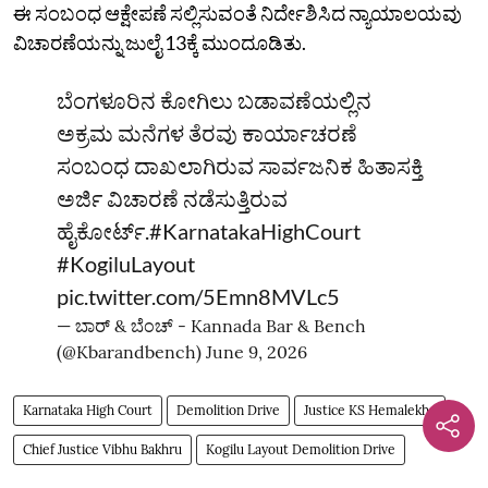
ಈ ಸಂಬಂಧ ಆಕ್ಷೇಪಣೆ ಸಲ್ಲಿಸುವಂತೆ ನಿರ್ದೇಶಿಸಿದ ನ್ಯಾಯಾಲಯವು
ವಿಚಾರಣೆಯನ್ನು ಜುಲೈ 13ಕ್ಕೆ ಮುಂದೂಡಿತು.
ಬೆಂಗಳೂರಿನ ಕೋಗಿಲು ಬಡಾವಣೆಯಲ್ಲಿನ
ಅಕ್ರಮ ಮನೆಗಳ ತೆರವು ಕಾರ್ಯಾಚರಣೆ
ಸಂಬಂಧ ದಾಖಲಾಗಿರುವ ಸಾರ್ವಜನಿಕ ಹಿತಾಸಕ್ತಿ
ಅರ್ಜಿ ವಿಚಾರಣೆ ನಡೆಸುತ್ತಿರುವ
ಹೈಕೋರ್ಟ್‌.
#KarnatakaHighCourt
#KogiluLayout
pic.twitter.com/5Emn8MVLc5
— ಬಾರ್‌ & ಬೆಂಚ್ - Kannada Bar & Bench
(@Kbarandbench)
June 9, 2026
Karnataka High Court
Demolition Drive
Justice KS Hemalekha
Chief Justice Vibhu Bakhru
Kogilu Layout Demolition Drive