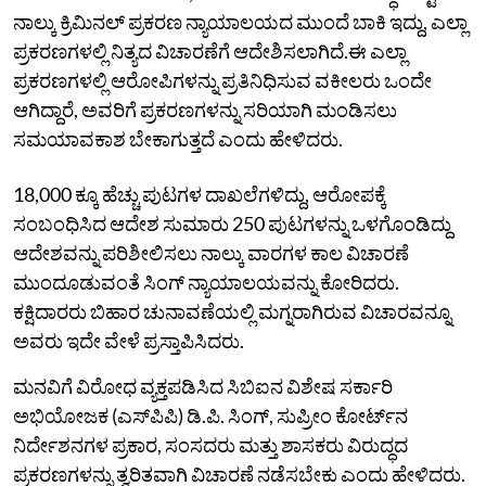
ನಾಲ್ಕು ಕ್ರಿಮಿನಲ್ ಪ್ರಕರಣ ನ್ಯಾಯಾಲಯದ ಮುಂದೆ ಬಾಕಿ ಇದ್ದು, ಎಲ್ಲಾ
ಪ್ರಕರಣಗಳಲ್ಲಿ ನಿತ್ಯದ ವಿಚಾರಣೆಗೆ ಆದೇಶಿಸಲಾಗಿದೆ.ಈ ಎಲ್ಲಾ
ಪ್ರಕರಣಗಳಲ್ಲಿ ಆರೋಪಿಗಳನ್ನು ಪ್ರತಿನಿಧಿಸುವ ವಕೀಲರು ಒಂದೇ
ಆಗಿದ್ದಾರೆ, ಅವರಿಗೆ ಪ್ರಕರಣಗಳನ್ನು ಸರಿಯಾಗಿ ಮಂಡಿಸಲು
ಸಮಯಾವಕಾಶ ಬೇಕಾಗುತ್ತದೆ ಎಂದು ಹೇಳಿದರು.
18,000 ಕ್ಕೂ ಹೆಚ್ಚು ಪುಟಗಳ ದಾಖಲೆಗಳಿದ್ದು, ಆರೋಪಕ್ಕೆ
ಸಂಬಂಧಿಸಿದ ಆದೇಶ ಸುಮಾರು 250 ಪುಟಗಳನ್ನು ಒಳಗೊಂಡಿದ್ದು
ಆದೇಶವನ್ನು ಪರಿಶೀಲಿಸಲು ನಾಲ್ಕು ವಾರಗಳ ಕಾಲ ವಿಚಾರಣೆ
ಮುಂದೂಡುವಂತೆ ಸಿಂಗ್ ನ್ಯಾಯಾಲಯವನ್ನು ಕೋರಿದರು.
ಕಕ್ಷಿದಾರರು ಬಿಹಾರ ಚುನಾವಣೆಯಲ್ಲಿ ಮಗ್ನರಾಗಿರುವ ವಿಚಾರವನ್ನೂ
ಅವರು ಇದೇ ವೇಳೆ ಪ್ರಸ್ತಾಪಿಸಿದರು.
ಮನವಿಗೆ ವಿರೋಧ ವ್ಯಕ್ತಪಡಿಸಿದ ಸಿಬಿಐನ ವಿಶೇಷ ಸರ್ಕಾರಿ
ಅಭಿಯೋಜಕ (ಎಸ್‌ಪಿಪಿ) ಡಿ.ಪಿ. ಸಿಂಗ್, ಸುಪ್ರೀಂ ಕೋರ್ಟ್‌ನ
ನಿರ್ದೇಶನಗಳ ಪ್ರಕಾರ, ಸಂಸದರು ಮತ್ತು ಶಾಸಕರು ವಿರುದ್ಧದ
ಪ್ರಕರಣಗಳನ್ನು ತ್ವರಿತವಾಗಿ ವಿಚಾರಣೆ ನಡೆಸಬೇಕು ಎಂದು ಹೇಳಿದರು.