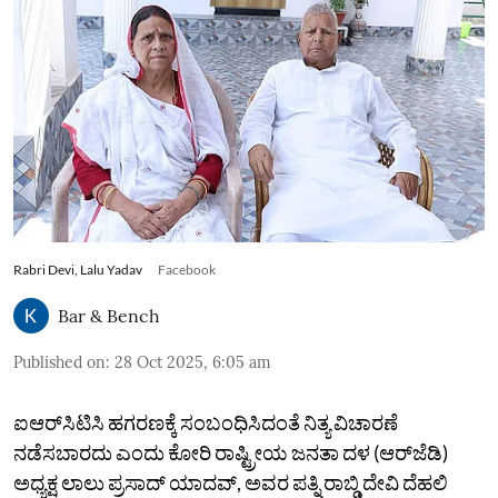
Rabri Devi, Lalu Yadav
Facebook
Bar & Bench
Published on
:
28 Oct 2025, 6:05 am
ಐಆರ್‌ಸಿಟಿಸಿ ಹಗರಣಕ್ಕೆ ಸಂಬಂಧಿಸಿದಂತೆ ನಿತ್ಯ ವಿಚಾರಣೆ
ನಡೆಸಬಾರದು ಎಂದು ಕೋರಿ ರಾಷ್ಟ್ರೀಯ ಜನತಾ ದಳ (ಆರ್‌ಜೆಡಿ)
ಅಧ್ಯಕ್ಷ ಲಾಲು ಪ್ರಸಾದ್ ಯಾದವ್, ಅವರ ಪತ್ನಿ ರಾಬ್ಡಿ ದೇವಿ ದೆಹಲಿ