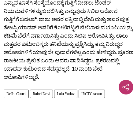
ಎನ್ನುವ ಖಾಸಗಿ ಸಂಸ್ಥೆಯೊಂದಕ್ಕೆ ಗುತ್ತಿಗೆ ನೀಡಲು ಟೆಂಡರ್‌
ನಿಯಮವಳಿಗಳನ್ನು ಬದಲಿಸಿತ್ತು ಎನ್ನುವುದು ಸಿಬಿಐ ಆರೋಪ.
ಗುತ್ತಿಗೆಗೆ ಬದಲಾಗಿ ಲಾಲು ಅವರ ಪತ್ನಿ ರಾಬ್ಡಿ ದೇವಿ ಮತ್ತು ಅವರ ಪುತ್ರ
ತೇಜಸ್ವಿ ಯಾದವ್‌ ಅವರಿಗೆ ಕೋಟಿಗಟ್ಟಲೆ ಬೆಲೆಬಾಳುವ ಭೂಮಿಯನ್ನು
ಕಡಿಮೆ ಬೆಲೆಗೆ ವರ್ಗಾಯಿಸಿತ್ತು ಎಂದು ಸಿಬಿಐ ಆರೋಪಿಸಿತ್ತು. ಲಾಲು
ಮತ್ತವರ ಕುಟುಂಬಸ್ಥರು ತನಿಖೆಯನ್ನು ಪ್ರಶ್ನಿಸಿದ್ದು, ತಮ್ಮ ವಿರುದ್ಧದ
ಆರೋಪಗಳಿಗೆ ಯಾವುದೇ ಪುರಾವೆಗಳಿಲ್ಲ ಎಂದು ಹೇಳಿದ್ದರು. ಪ್ರಕರಣ
ರಾಜಕೀಯ ಪ್ರೇರಿತ ಎಂದು ಅವರು ವಾದಿಸಿದ್ದರು. ಪ್ರಕರಣದಲ್ಲಿ
ಯಾದವ್ ಕುಟುಂಬದ ಸದಸ್ಯರಲ್ಲದೆ, 10 ಮಂದಿ ಬೇರೆ
ಆರೋಪಿಗಳಿದ್ದಾರೆ.
Delhi Court
Rabri Devi
Lalu Yadav
IRCTC scam