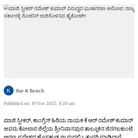
Bar & Bench
Published on
:
19 Nov 2025, 8:20 am
ಮಾಜಿ ಸ್ಪೀಕರ್‌, ಕಾಂಗ್ರೆಸ್‌ ಹಿರಿಯ ನಾಯಕ ಕೆ ಆರ್ ರಮೇಶ್‌ ಕುಮಾರ್‌
ಅವರು ಕೋಲಾರ ಜಿಲ್ಲೆಯ ಶ್ರೀನಿವಾಸಪುರ ತಾಲ್ಲೂಕಿನ ಜಿನಗಲಕುಂಟೆ
ಅರಣ್ಯ ಪ್ರದೇಶದ ಹೊಸಹುಡ್ಯ ಗ್ರಾಮದಲ್ಲಿ ಒತ್ತುವರಿ ಮಾಡಿದ್ದಾರೆ