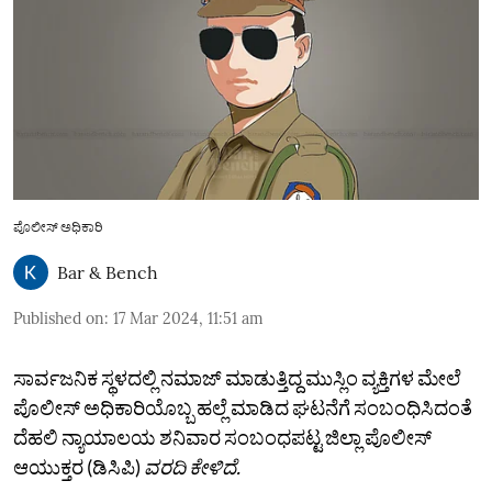
ಪೊಲೀಸ್ ಅಧಿಕಾರಿ
Bar & Bench
Published on
:
17 Mar 2024, 11:51 am
ಸಾರ್ವಜನಿಕ ಸ್ಥಳದಲ್ಲಿ ನಮಾಜ್ ಮಾಡುತ್ತಿದ್ದ ಮುಸ್ಲಿಂ ವ್ಯಕ್ತಿಗಳ ಮೇಲೆ
ಪೊಲೀಸ್ ಅಧಿಕಾರಿಯೊಬ್ಬ ಹಲ್ಲೆ ಮಾಡಿದ ಘಟನೆಗೆ ಸಂಬಂಧಿಸಿದಂತೆ
ದೆಹಲಿ ನ್ಯಾಯಾಲಯ ಶನಿವಾರ ಸಂಬಂಧಪಟ್ಟ ಜಿಲ್ಲಾ ಪೊಲೀಸ್
ಆಯುಕ್ತರ (ಡಿಸಿಪಿ)
ವರದಿ ಕೇಳಿದೆ.