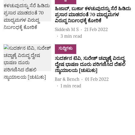
ಹಿಜಾಬ್‌, ಬುರ್ಕಾ ಕಳಚುವುದನ್ನು ಸೆರೆ ಹಿಡಿದು
ಪ್ರಸಾರ ಮಾಡದಂತೆ 70 ಮಾಧ್ಯಮಗಳ
ವಿರುದ್ದ ನಿರ್ಬಂಧಕ್ಕೆ ಕೋರಿಕೆ
Siddesh M S
21 Feb 2022
3
min read
ಸುದ್ದಿಗಳು
ಸುದರ್ಶನ ಟಿವಿ, ಸುರೇಶ್‌ ಚವ್ಹಾಣ್ಕೆ ವಿರುದ್ಧ
ದ್ವೇಷ ಭಾಷಣ ದೂರು ಪರಿಗಣಿಸಿದ ದೆಹಲಿ
ನ್ಯಾಯಾಲಯ [ಚುಟುಕು]
Bar & Bench
01 Feb 2022
1
min read