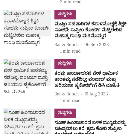
2
min read
ಸುದ್ದಿಗಳು
ಮುಸ್ಲಿಂ ಸಹಪಾಠಿಗಳ ಕಪಾಳಮೋಕ್ಷಕ್ಕೆ ಶಿಕ್ಷಕಿ
ಸೂಚನೆ: ಸುಪ್ರೀಂ ಕೋರ್ಟ್‌ ಮೆಟ್ಟಿಲೇರಿದ
ಮಹಾತ್ಮ ಗಾಂಧಿ ಮರಿಮೊಮ್ಮಗ
Bar & Bench
06 Sep 2023
1
min read
ಸುದ್ದಿಗಳು
ತೆರವು ಕಾರ್ಯಾಚರಣೆ ವೇಳೆ ಧಾರ್ಮಿಕ
ತಾರತಮ್ಯ ನಡೆದಿಲ್ಲ: ಪಂಜಾಬ್ ಮತ್ತು
ಹರಿಯಾಣ ಹೈಕೋರ್ಟ್‌ಗೆ ಡಿಸಿ ಮಾಹಿತಿ
Bar & Bench
19 Aug 2023
1
min read
ಸುದ್ದಿಗಳು
ನೂಹ್ ಹಿಂಸಾಚಾರದ ಬಳಿಕ ಮುಸ್ಲಿಮರನ್ನು
ಬಹಿಷ್ಕರಿಸಲು ಕರೆ: ಕ್ರಮ ಕೋರಿ ಸುಪ್ರೀಂ