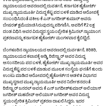
ನ್ಯಾಯಾಲಯದ ಆವರಣದಲ್ಲಿ ದುವರ್ತನೆ, ಕರ್ನಾಟಕ ಹೈಕೋರ್ಟ್‌
ಮುಖ್ಯ ನ್ಯಾಯಮೂರ್ತಿ ವಿರುದ್ಧ ಕೆಟ್ಟ ಪದ ಬಳಕೆ ಮಾಡಿದ ಆರೋಪಕ್ಕೆ
ಸಂಬಂಧಿಸಿದಂತೆ ವಕೀಲ ಕೆ ಎನ್‌ ಜಗದೀಶ್‌ ಕುಮಾರ್‌ ಅವರು
ಬೇಷರತ್‌ ಕ್ಷಮೆಯಾಚಿಸಿರುವುದನ್ನು ಪರಿಗಣಿಸಿ, ಅವರಿಗೆ ₹2 ಲಕ್ಷ
ದಂಡ ವಿಧಿಸಿ ಅವರ ವಿರುದ್ಧದ ಸ್ವಯಂಪ್ರೇರಿತ ಕ್ರಿಮಿನಲ್‌ ನ್ಯಾಯಾಂಗ
ಪ್ರಕರಣವನ್ನು ಕರ್ನಾಟಕ ಹೈಕೋರ್ಟ್‌ ಮಂಗಳವಾರ ಕೈಬಿಟ್ಟಿದೆ.
ಬೆಂಗಳೂರಿನ ನ್ಯಾಯಾಲಯದ ಆವರಣದಲ್ಲಿ ದುರ್ವರ್ತನೆ, ಕಿರಿಕಿರಿ,
ನ್ಯಾಯಾಲಯದ ಕಲಾಪಕ್ಕೆ ಅಡ್ಡಿ, ರಿಜಿಸ್ಟ್ರಾರ್‌ ಅವರ ವಿರುದ್ದ
ಅಸಂಸದೀಯ ಪದ ಬಳಕೆ, ಹೈಕೋರ್ಟ್‌ ಮುಖ್ಯ ನ್ಯಾಯಮೂರ್ತಿ ಅವರ
ವಿರುದ್ದ ಕೆಟ್ಟ ಪದ ಬಳಕೆ ಮಾಡುವ ಮೂಲಕ ಸಂಸ್ಥೆಯ ಘನತೆಗೆ ಕುಂದು
ಉಂಟು ಮಾಡಿದ ಆರೋಪದಲ್ಲಿ ಹೈಕೋರ್ಟ್‌ನ ಆಡಳಿತ ವಿಭಾಗದ
ಮುಖ್ಯಸ್ಥರಾದ ಮುಖ್ಯ ನ್ಯಾಯಮೂರ್ತಿ ಅವರ ನಿರ್ದೇಶನದಂತೆ
ರಿಜಿಸ್ಟ್ರಾರ್‌ ಜನರಲ್‌ ಅವರು ಕೆ ಎನ್‌ ಜಗದೀಶ್‌ಕುಮಾರ್‌ ಅಲಿಯಾಸ್‌
ಜಗದೀಶ್‌ ಮಹದೇವ್‌ ಅಲಿಯಾಸ್‌ ಜಗದೀಶ್‌ ಅವರ ವಿರುದ್ಧ
ಸ್ವಯಂಪ್ರೇರಿತ ಕ್ರಿಮಿನಲ್‌ ಪ್ರಕರಣ ದಾಖಲಿಸಿದ್ದರು. ಇದರ