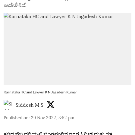
ಆದೇಶಿಸಿದೆ.
Karnataka HC and Lawyer K N Jagadesh Kumar
Siddesh M S
Published on
:
29 Nov 2022, 3:52 pm
ಕಳೆದ ಫೆಬ್ರವರಿಯಲ್ಲಿ ಬೆಂಗಳೂರಿನ ನಗರ ಸಿವಿಲ್‌ ಮತ್ತು ಸತ್ರ