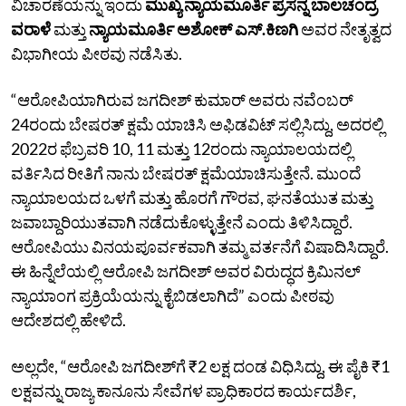
ವಿಚಾರಣೆಯನ್ನು ಇಂದು
ಮುಖ್ಯ ನ್ಯಾಯಮೂರ್ತಿ ಪ್ರಸನ್ನ ಬಾಲಚಂದ್ರ
ವರಾಳೆ
ಮತ್ತು
ನ್ಯಾಯಮೂರ್ತಿ ಅಶೋಕ್‌ ಎಸ್‌.ಕಿಣಗಿ
ಅವರ ನೇತೃತ್ವದ
ವಿಭಾಗೀಯ ಪೀಠವು ನಡೆಸಿತು.
“ಆರೋಪಿಯಾಗಿರುವ ಜಗದೀಶ್‌ ಕುಮಾರ್‌ ಅವರು ನವೆಂಬರ್‌
24ರಂದು ಬೇಷರತ್‌ ಕ್ಷಮೆ ಯಾಚಿಸಿ ಅಫಿಡವಿಟ್‌ ಸಲ್ಲಿಸಿದ್ದು, ಅದರಲ್ಲಿ
2022ರ ಫೆಬ್ರವರಿ 10, 11 ಮತ್ತು 12ರಂದು ನ್ಯಾಯಾಲಯದಲ್ಲಿ
ವರ್ತಿಸಿದ ರೀತಿಗೆ ನಾನು ಬೇಷರತ್‌ ಕ್ಷಮೆಯಾಚಿಸುತ್ತೇನೆ. ಮುಂದೆ
ನ್ಯಾಯಾಲಯದ ಒಳಗೆ ಮತ್ತು ಹೊರಗೆ ಗೌರವ, ಘನತೆಯುತ ಮತ್ತು
ಜವಾಬ್ದಾರಿಯುತವಾಗಿ ನಡೆದುಕೊಳ್ಳುತ್ತೇನೆ ಎಂದು ತಿಳಿಸಿದ್ದಾರೆ.
ಆರೋಪಿಯು ವಿನಯಪೂರ್ವಕವಾಗಿ ತಮ್ಮ ವರ್ತನೆಗೆ ವಿಷಾದಿಸಿದ್ದಾರೆ.
ಈ ಹಿನ್ನೆಲೆಯಲ್ಲಿ ಆರೋಪಿ ಜಗದೀಶ್‌ ಅವರ ವಿರುದ್ಧದ ಕ್ರಿಮಿನಲ್‌
ನ್ಯಾಯಾಂಗ ಪ್ರಕ್ರಿಯೆಯನ್ನು ಕೈಬಿಡಲಾಗಿದೆ” ಎಂದು ಪೀಠವು
ಆದೇಶದಲ್ಲಿ ಹೇಳಿದೆ.
ಅಲ್ಲದೇ, “ಆರೋಪಿ ಜಗದೀಶ್‌ಗೆ ₹2 ಲಕ್ಷ ದಂಡ ವಿಧಿಸಿದ್ದು, ಈ ಪೈಕಿ ₹1
ಲಕ್ಷವನ್ನು ರಾಜ್ಯ ಕಾನೂನು ಸೇವೆಗಳ ಪ್ರಾಧಿಕಾರದ ಕಾರ್ಯದರ್ಶಿ,