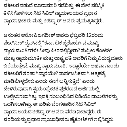
ವಕೀಲರ ನಡುವೆ ಮಾರಾಮಾರಿ ನಡೆದಿತ್ತು. ಈ ವೇಳೆ ಪರಿಸ್ಥಿತಿ
ತಿಳಿಸಿಗೊಳಿಸಲು ಸಿಟಿ ಸಿವಿಲ್‌ ನ್ಯಾಯಾಲಯದ ಪ್ರಧಾನ
ನ್ಯಾಯಾಧೀಶರು ಮತ್ತು ರಿಜಿಸ್ಟ್ರಾರ್‌ ಅವರು ಪ್ರಯತ್ನಿಸಿದ್ದರು.
ಆನಂತರ ಆರೋಪಿ ಜಗದೀಶ್‌ ಅವರು ಫೆಬ್ರವರಿ 12ರಂದು
ಫೇಸ್‌ಬುಕ್‌ ಲೈವ್‌ನಲ್ಲಿ “ಕರ್ನಾಟಕ ಹೈಕೋರ್ಟ್‌ನ ಮುಖ್ಯ
ನ್ಯಾಯಮೂರ್ತಿಗಳೇ ನೀವು ಪೀಠದಲ್ಲಿದ್ದೀರಾ? ಸುಪ್ರೀಂ ಕೋರ್ಟ್‌
ಮುಖ್ಯ ನ್ಯಾಯಮೂರ್ತಿ ಮತ್ತು ರಾಷ್ಟ್ರಪತಿ ಅವರಿಗೆ ನಿಮ್ಮ ವಿರುದ್ಧ ದೂರು
ಬರೆಯುತ್ತೇನೆ. ಮುಖ್ಯ ನ್ಯಾಯಮೂರ್ತಿ ಇದ್ದಾರೆಯೇ ಅಥವಾ ಗಾಂಡು
ವಕೀಲರಿಗೆ ಶರಣಾಗಿದ್ದಾರೆಯೇ? ಸಾರ್ವಜನಿಕವಾಗಿ ಆತ್ಮಹತ್ಯೆ
ಮಾಡಿಕೊಳ್ಳಬೇಕು ಎಂದು ನನಗೆ ಅನ್ನಿಸುತ್ತಿದೆ” ಎಂದು
ಹೇಳಿರುವುದಾಗಿ ಸ್ವಯಂಪ್ರೇರಿತ ಪ್ರಕರಣದ ಅರ್ಜಿಯಲ್ಲಿ
ಉಲ್ಲೇಖಿಸಲಾಗಿತ್ತು. ಇದಕ್ಕೆ ಸಂಬಂಧಿಸಿದ ವಿಡಿಯೊ ದಾಖಲೆಗಳನ್ನು
ಒದಗಿಸಲಾಗಿತ್ತು. ಈ ಕುರಿತು ಬೆಂಗಳೂರಿನ ಸಿಟಿ ಸಿವಿಲ್‌
ನ್ಯಾಯಾಲಯದ ರಿಜಿಸ್ಟ್ರಾರ್‌ ಅವರು ವರದಿ ನೀಡಿದ್ದರು. ಈ
ವರದಿಯನ್ನು ಪ್ರಧಾನ ನ್ಯಾಯಾಧೀಶರು ಹೈಕೋರ್ಟ್‌ಗೆ ಸಲ್ಲಿಸಿದ್ದರು.