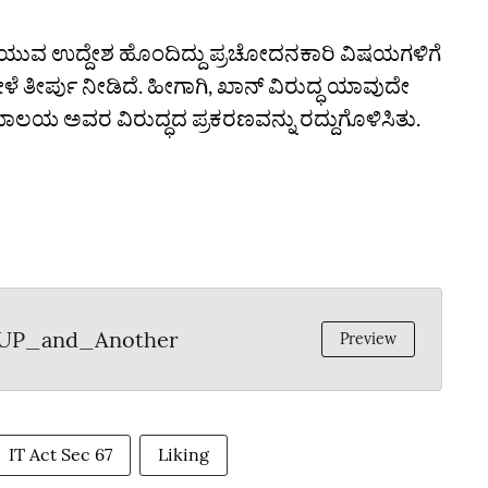
ಡೆಯುವ ಉದ್ದೇಶ ಹೊಂದಿದ್ದು ಪ್ರಚೋದನಕಾರಿ ವಿಷಯಗಳಿಗೆ
ತೀರ್ಪು ನೀಡಿದೆ. ಹೀಗಾಗಿ, ಖಾನ್ ವಿರುದ್ಧ ಯಾವುದೇ
ಯಾಲಯ ಅವರ ವಿರುದ್ಧದ ಪ್ರಕರಣವನ್ನು ರದ್ದುಗೊಳಿಸಿತು.
UP_and_Another
Preview
IT Act Sec 67
Liking