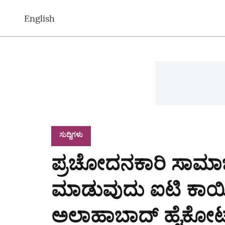
English
ಸುದ್ದಿಗಳು
ಪ್ರಚೋದನಕಾರಿ ಸಾಮಾಜಿ
ಮಾಡುವುದು ಐಟಿ ಕಾಯಿದೆ
ಅಲಾಹಾಬಾದ್ ಹೈಕೋರ್