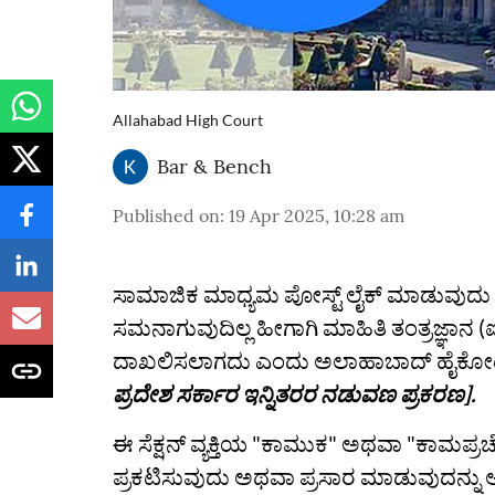
Allahabad High Court
Bar & Bench
Published on
:
19 Apr 2025, 10:28 am
ಸಾಮಾಜಿಕ ಮಾಧ್ಯಮ ಪೋಸ್ಟ್‌ ಲೈಕ್‌ ಮಾಡುವುದು ಅದ
ಸಮನಾಗುವುದಿಲ್ಲ ಹೀಗಾಗಿ ಮಾಹಿತಿ ತಂತ್ರಜ್ಞಾನ 
ದಾಖಲಿಸಲಾಗದು ಎಂದು ಅಲಾಹಾಬಾದ್‌ ಹೈಕೋರ್ಟ್
ಪ್ರದೇಶ ಸರ್ಕಾರ ಇನ್ನಿತರರ ನಡುವಣ ಪ್ರಕರಣ].
ಈ ಸೆಕ್ಷನ್‌ ವ್ಯಕ್ತಿಯ "ಕಾಮುಕ" ಅಥವಾ "ಕಾಮಪ
ಪ್ರಕಟಿಸುವುದು ಅಥವಾ ಪ್ರಸಾರ ಮಾಡುವುದನ್ನು ಅ