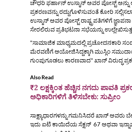
ಚೌಧರಿ ಫರ್ಹಾನ್ ಉಸ್ಮಾನ್ ಅವರ ಪೋಸ್ಟ್ ಅನ್ನು ಲೈ
ಪ್ರಕರಣವನ್ನು ರದ್ದುಗೊಳಿಸುವಂತೆ ಕೋರಿ ಸಲ್ಲಿಸಲ
ಉಸ್ಮಾನ್ ಅವರ ಪೋಸ್ಟ್ ರಾಷ್ಟ್ರಪತಿಗಳಿಗೆ ಜ್ಞಾಪನಾ 
ಸೇರಲಿರುವ ಪ್ರತಿಭಟನಾ ಸಭೆಯನ್ನು ಉಲ್ಲೇಖಿಸುತ್ತ
"ಸಾಮಾಜಿಕ ಮಾಧ್ಯಮದಲ್ಲಿ ಪ್ರಚೋದನಕಾರಿ ಸಂದೇಶಗ
ಮೆರವಣಿಗೆ ಆಯೋಜಿಸಿದ್ದಕ್ಕಾಗಿ ಮುಸ್ಲಿಂ ಸಮು
ಗುಂಪುಗೂಡಲು ಕಾರಣವಾದ" ಖಾನ್ ವಿರುದ್ಧ ಪ್ರಕ
Also Read
₹2 ಲಕ್ಷಕ್ಕಿಂತ ಹೆಚ್ಚಿನ ನಗದು ಪಾವತಿ 
ಅಧಿಕಾರಿಗಳಿಗೆ ತಿಳಿಸಬೇಕು: ಸುಪ್ರೀಂ
ಸಾಕ್ಷ್ಯಾಧಾರಗಳನ್ನು ಗಮನಿಸಿದರೆ ಖಾನ್‌ ಅವರು ಬೇರೊ
ಇದು ಐಟಿ ಕಾಯಿದೆಯ ಸೆಕ್ಷನ್‌ 67 ಅಥವಾ ಇನ್ನಾವ