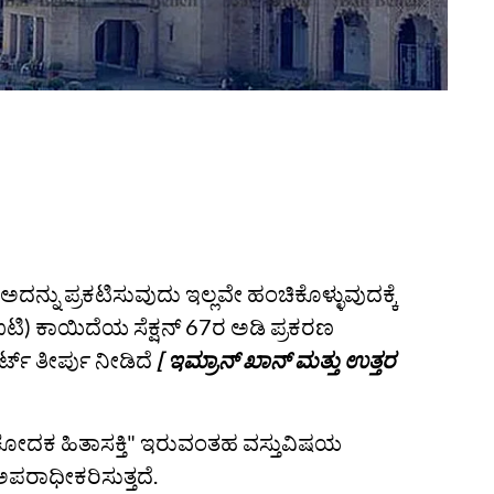
ನ್ನು ಪ್ರಕಟಿಸುವುದು ಇಲ್ಲವೇ ಹಂಚಿಕೊಳ್ಳುವುದಕ್ಕೆ
(ಐಟಿ) ಕಾಯಿದೆಯ ಸೆಕ್ಷನ್ 67ರ ಅಡಿ ಪ್ರಕರಣ
‌ ತೀರ್ಪು ನೀಡಿದೆ
[ ಇಮ್ರಾನ್ ಖಾನ್ ಮತ್ತು ಉತ್ತರ
್ರಚೋದಕ ಹಿತಾಸಕ್ತಿ" ಇರುವಂತಹ ವಸ್ತುವಿಷಯ
ಪರಾಧೀಕರಿಸುತ್ತದೆ.