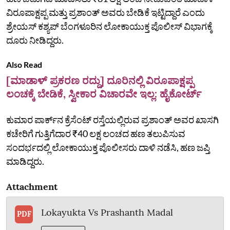
ವಿರೂಪಾಕ್ಷಪ್ಪ ಮತ್ತು ಪ್ರಶಾಂತ್‌ ಅವರು ಬೇಡಿಕೆ ಇಟ್ಟಿದ್ದಾರೆ ಎಂದು
ಶ್ರೇಯಸ್‌ ಕಶ್ಯಪ್‌ ಬೆಂಗಳೂರಿನ ಲೋಕಾಯುಕ್ತ ಪೊಲೀಸ್‌ ವಿಭಾಗಕ್ಕೆ
ದೂರು ನೀಡಿದ್ದರು.
Also Read
[‌ಮಾಡಾಳ್‌ ಪ್ರಕರಣ ರದ್ದು] ದೂರಿನಲ್ಲಿ ವಿರೂಪಾಕ್ಷಪ್ಪ
ಲಂಚಕ್ಕೆ ಬೇಡಿಕೆ, ಸ್ವೀಕಾರ ವಿಚಾರವೇ ಇಲ್ಲ: ಹೈಕೋರ್ಟ್‌
ಕುಮಾರ ಪಾರ್ಕ್‌ನ ಕ್ರೆಸೆಂಟ್‌ ರಸ್ತೆಯಲ್ಲಿರುವ ಪ್ರಶಾಂತ್‌ ಅವರ ಖಾಸಗಿ
ಕಚೇರಿಗೆ ಗುತ್ತಿಗೆದಾರ ₹40 ಲಕ್ಷ ಲಂಚದ ಹಣ ತಲುಪಿಸುವ
ಸಂದರ್ಭದಲ್ಲಿ ಲೋಕಾಯುಕ್ತ ಪೊಲೀಸರು ದಾಳಿ ನಡೆಸಿ, ಹಣ ಜಪ್ತಿ
ಮಾಡಿದ್ದರು.
Attachment
Lokayukta Vs Prashanth Madal
PDF