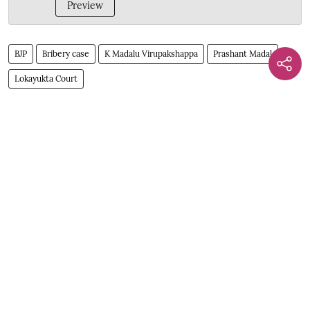
Preview
BJP
Bribery case
K Madalu Virupakshappa
Prashant Madal
Lokayukta Court