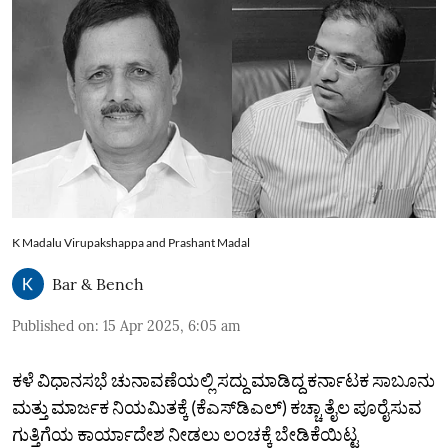
K Madalu Virupakshappa and Prashant Madal
Bar & Bench
Published on
:
15 Apr 2025, 6:05 am
ಕಳೆ ವಿಧಾನಸಭೆ ಚುನಾವಣೆಯಲ್ಲಿ ಸದ್ದು ಮಾಡಿದ್ದ ಕರ್ನಾಟಕ ಸಾಬೂನು
ಮತ್ತು ಮಾರ್ಜಕ ನಿಯಮಿತಕ್ಕೆ (ಕೆಎಸ್‌ಡಿಎಲ್) ಕಚ್ಚಾ ತೈಲ ಪೂರೈಸುವ
ಗುತ್ತಿಗೆಯ ಕಾರ್ಯಾದೇಶ ನೀಡಲು ಲಂಚಕ್ಕೆ ಬೇಡಿಕೆಯಿಟ್ಟ