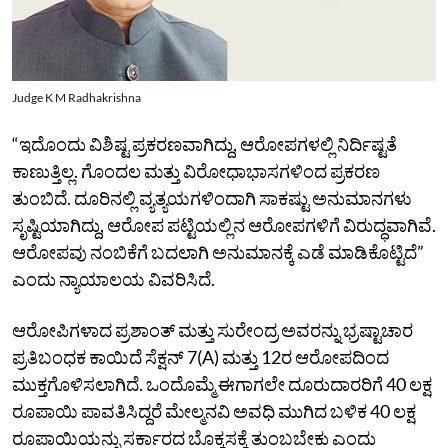
Judge K M Radhakrishna
“ಇದೊಂದು ವಿಶಿಷ್ಟ ಪ್ರಕರಣವಾಗಿದ್ದು, ಆರೋಪಗಳಲ್ಲಿ ನಿರ್ದಿಷ್ಟತೆ
ಕಾಣುತ್ತಿಲ್ಲ. ಗೊಂದಲ ಮತ್ತು ವಿರೋಧಾಭಾಸಗಳಿಂದ ಪ್ರಕರಣ
ತುಂಬಿದೆ. ದೂರಿನಲ್ಲಿ ವ್ಯತ್ಯಯಗಳಿಂದಾಗಿ ಸಾಕಷ್ಟು ಅನುಮಾನಗಳು
ಸೃಷ್ಟಿಯಾಗಿದ್ದು, ಆರೋಪ ಪಟ್ಟಿಯಲ್ಲಿನ ಆರೋಪಗಳಿಗೆ ವಿರುದ್ಧವಾಗಿವೆ.
ಆರೋಪವು ನಂಬಿಕೆಗೆ ಬದಲಾಗಿ ಅನುಮಾನಕ್ಕೆ ಎಡೆ ಮಾಡಿಕೊಟ್ಟಿದೆ”
ಎಂದು ನ್ಯಾಯಾಲಯ ವಿವರಿಸಿದೆ.
ಆರೋಪಿಗಳಾದ ಪ್ರಶಾಂತ್‌ ಮತ್ತು ಸುರೇಂದ್ರ ಅವರನ್ನು ಭ್ರಷ್ಟಾಚಾರ
ಪ್ರತಿಬಂಧಕ ಕಾಯಿದೆ ಸೆಕ್ಷನ್‌ 7(A) ಮತ್ತು 12ರ ಆರೋಪದಿಂದ
ಮುಕ್ತಗೊಳಿಸಲಾಗಿದೆ. ಒಂದೊಮ್ಮೆ ಈಗಾಗಲೇ ದೂರುದಾರರಿಗೆ 40 ಲಕ್ಷ
ರೂಪಾಯಿ ಪಾವತಿಸಿದ್ದರೆ ಮೇಲ್ಮನವಿ ಅವಧಿ ಮುಗಿದ ಬಳಿಕ 40 ಲಕ್ಷ
ರೂಪಾಯಿಯನ್ನು ಸರ್ಕಾರದ ಬೊಕ್ಕಸಕ್ಕೆ ತುಂಬಬೇಕು ಎಂದು