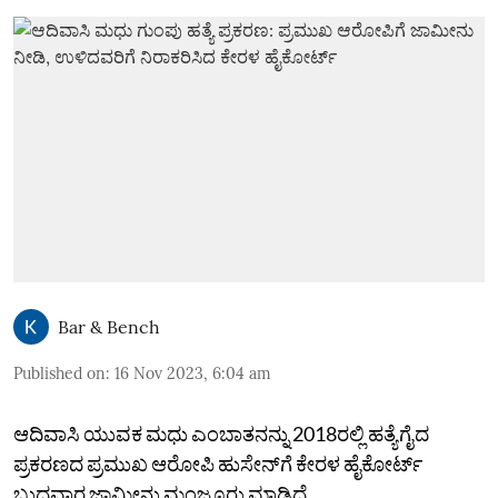
Bar & Bench
Published on
:
16 Nov 2023, 6:04 am
ಆದಿವಾಸಿ ಯುವಕ ಮಧು ಎಂಬಾತನನ್ನು 2018ರಲ್ಲಿ ಹತ್ಯೆಗೈದ
ಪ್ರಕರಣದ ಪ್ರಮುಖ ಆರೋಪಿ ಹುಸೇನ್‌ಗೆ ಕೇರಳ ಹೈಕೋರ್ಟ್
ಬುಧವಾರ ಜಾಮೀನು ಮಂಜೂರು ಮಾಡಿದೆ.