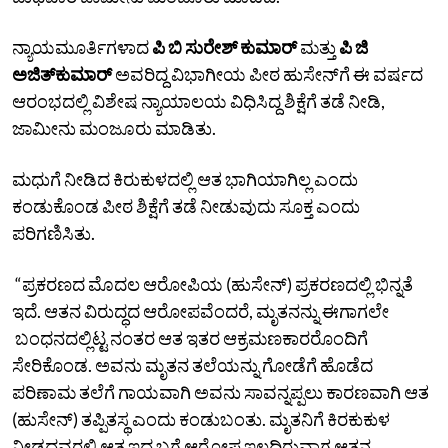
ನ್ಯಾಯಮೂರ್ತಿಗಳಾದ
ಪಿ ಬಿ ಸುರೇಶ್ ಕುಮಾರ್
ಮತ್ತು
ಪಿ ಜಿ
ಅಜಿತ್‌ಕುಮಾರ್
ಅವರಿದ್ದ ವಿಭಾಗೀಯ ಪೀಠ ಹುಸೇನ್‌ಗೆ ಈ ವರ್ಷದ
ಆರಂಭದಲ್ಲಿ ವಿಶೇಷ ನ್ಯಾಯಾಲಯ ವಿಧಿಸಿದ್ದ ಶಿಕ್ಷೆಗೆ ತಡೆ ನೀಡಿ,
ಜಾಮೀನು ಮಂಜೂರು ಮಾಡಿತು.
ಮಧುಗೆ ನೀಡಿದ ಕಿರುಕುಳದಲ್ಲಿ ಆತ ಭಾಗಿಯಾಗಿಲ್ಲ ಎಂದು
ಕಂಡುಕೊಂಡ ಪೀಠ ಶಿಕ್ಷೆಗೆ ತಡೆ ನೀಡುವುದು ಸೂಕ್ತ ಎಂದು
ಪರಿಗಣಿಸಿತು.
“ಪ್ರಕರಣದ ಮೊದಲ ಆರೋಪಿಯ (ಹುಸೇನ್‌) ಪ್ರಕರಣದಲ್ಲಿ ಭಿನ್ನತೆ
ಇದೆ. ಆತನ ವಿರುದ್ಧದ ಆರೋಪವೆಂದರೆ, ಮೃತನನ್ನು ಈಗಾಗಲೇ
ಬಂಧನದಲ್ಲಿಟ್ಟ ನಂತರ ಆತ ಇತರ ಆಕ್ರಮಣಕಾರರೊಂದಿಗೆ
ಸೇರಿಕೊಂಡ. ಅವನು ಮೃತನ ತಲೆಯನ್ನು ಗೋಡೆಗೆ ಹೊಡೆದ
ಪರಿಣಾಮ ತಲೆಗೆ ಗಾಯವಾಗಿ ಅವನು ಸಾವನ್ನಪ್ಪಲು ಕಾರಣವಾಗಿ ಆತ
(ಹುಸೇನ್‌) ತಪ್ಪಿತಸ್ಥ ಎಂದು ಕಂಡುಬಂತು. ಮೃತನಿಗೆ ಕಿರಕುಕುಳ
ನೀಡದವರಲ್ಲಿ ಆತ ಇದ್ದ ಬಗ್ಗೆ ಆರೋಪ ಇಲ್ಲದಿರುವಾಗ ಆತನ