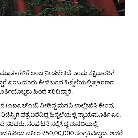
ಮೂರ್ತಿಗಳಿಗೆ ಲಂಚ ನೀಡಬೇಕಿದೆ ಎಂದು ಕಕ್ಷಿದಾರರಿಗೆ
್ದಾರೆ ಎಂಬ ದೂರು ಕೇಳಿ ಬಂದ ಹಿನ್ನೆಲೆಯಲ್ಲಿ ಪ್ರಕರಣದ
ತಿಯೊಬ್ಬರು ಹಿಂದೆ ಸರಿದಿದ್ದಾರೆ.
(ಎಐಎಲ್‌ಎಜೆ) ನೀಡಿದ್ದ ಮನವಿ ಉಲ್ಲೇಖಿಸಿ ಕೇಂದ್ರ
ಟ್ರಿಗೆ ಪತ್ರ ಬರೆದಿದ್ದ ಹಿನ್ನೆಲೆಯಲ್ಲಿ ನ್ಯಾಯಮೂರ್ತಿ ಎಂ.
ಸರಿದರು. ಸಂಘಟನೆ ಸಲ್ಲಿಸಿದ್ದ ಮನವಿಯಲ್ಲಿ
ಂದ ಹಿರಿಯ ವಕೀಲ ₹50,00,000 ಸಂಗ್ರಹಿಸಿದ್ದರು. ಆದರೆ