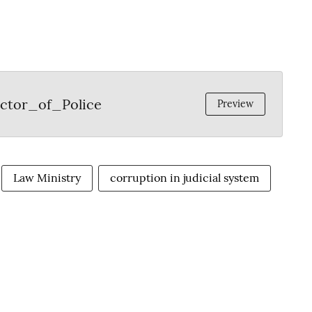
ctor_of_Police
Preview
Law Ministry
corruption in judicial system