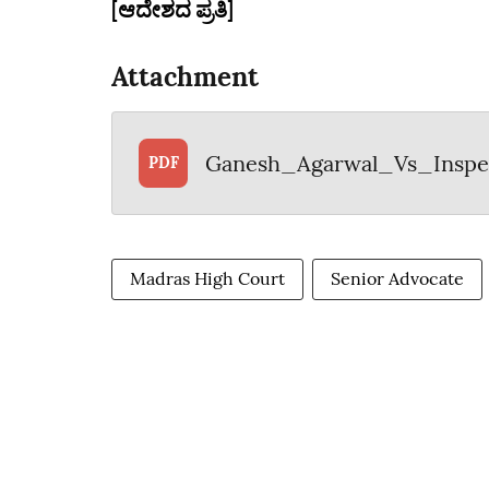
[ಆದೇಶದ ಪ್ರತಿ]
Attachment
Ganesh_Agarwal_Vs_Inspe
PDF
Madras High Court
Senior Advocate