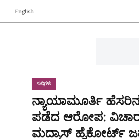
English
ಸುದ್ದಿಗಳು
ನ್ಯಾಯಾಮೂರ್ತಿ ಹೆಸರಿ
ಪಡೆದ ಆರೋಪ: ವಿಚಾರ
ಮದ್ರಾಸ್‌ ಹೈಕೋರ್ಟ್‌ ಜಡ