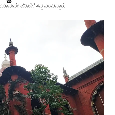
ದೇ ತನಿಖೆಗೆ ಸಿದ್ಧ ಎಂದಿದ್ದಾರೆ.