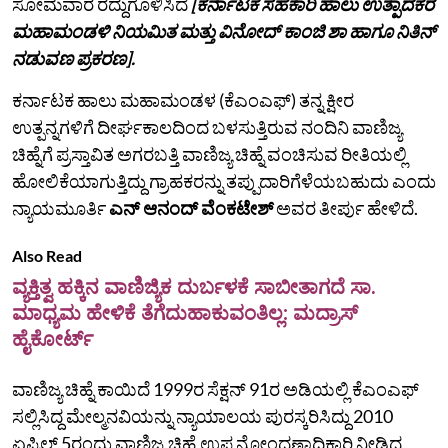
ಸೋಮವಾರ ರದ್ದುಗೊಳಿಸಿದೆ
[ಕರ್ನಾಟಕ ಸಹಕಾರಿ ಹಾಲು ಉತ್ಪಾದಕರ
ಮಹಾಮಂಡಳಿ ನಿಯಮಿತ ಮತ್ತು ವಿನೋದ್‌ ಕಾಂಜಿ ಶಾ ಹಾಗೂ ನಿತಿನ್‌
ನಡುವಣ ಪ್ರಕರಣ].
ಕರ್ನಾಟಕ ಹಾಲು ಮಹಾಮಂಡಳ (ಕೆಎಂಎಫ್) ತನ್ನ ಕ್ಷೀರ
ಉತ್ಪನ್ನಗಳಿಗೆ ದೀರ್ಘಕಾಲದಿಂದ ಬಳಸುತ್ತಿರುವ ನಂದಿನಿ ವಾಣಿಜ್ಯ
ಚಿಹ್ನೆಗೆ ಪ್ರಸ್ತಾವಿತ ಅಗರಬತ್ತಿ ವಾಣಿಜ್ಯ ಚಿಹ್ನೆ ವಂಚಿಸುವ ರೀತಿಯಲ್ಲಿ
ಹೋಲಿಕೆಯಾಗುತ್ತಿದ್ದು ಗ್ರಾಹಕರನ್ನು ತಪ್ಪುದಾರಿಗೆಳೆಯಬಹುದು ಎಂದು
ನ್ಯಾಯಮೂರ್ತಿ
ಎನ್ ಆನಂದ್ ವೆಂಕಟೇಶ್
ಅವರ ತೀರ್ಪು ಹೇಳಿದೆ.
Also Read
ವ್ಯಕ್ತಿತ್ವ ಹಕ್ಕಿನ ವಾಣಿಜ್ಯಿಕ ದುರ್ಬಳಕೆ ಸಾಬೀತಾಗದೆ ಸಾ.
ಮಾಧ್ಯಮ ಹೇಳಿಕೆ ತೆಗೆದುಹಾಕುವಂತಿಲ್ಲ: ಮದ್ರಾಸ್
ಹೈಕೋರ್ಟ್
ವಾಣಿಜ್ಯ ಚಿಹ್ನೆ ಕಾಯಿದೆ 1999ರ ಸೆಕ್ಷನ್ 91ರ ಅಡಿಯಲ್ಲಿ ಕೆಎಂಎಫ್‌
ಸಲ್ಲಿಸಿದ್ದ ಮೇಲ್ಮನವಿಯನ್ನು ನ್ಯಾಯಾಲಯ ಪುರಸ್ಕರಿಸಿದ್ದು 2010
ಏಪ್ರಿಲ್ 5ರಂದು ವಾಣಿಜ್ಯ ಚಿಹ್ನೆ ಉಪ ನೋಂದಣಾಧಿಕಾರಿ ನೀಡಿದ್ದ