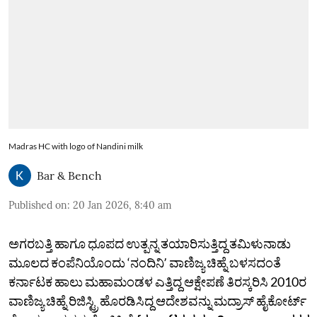
Madras HC with logo of Nandini milk
Bar & Bench
Published on
:
20 Jan 2026, 8:40 am
ಅಗರಬತ್ತಿ ಹಾಗೂ ಧೂಪದ ಉತ್ಪನ್ನ ತಯಾರಿಸುತ್ತಿದ್ದ ತಮಿಳುನಾಡು
ಮೂಲದ ಕಂಪೆನಿಯೊಂದು ‘ನಂದಿನಿʼ ವಾಣಿಜ್ಯ ಚಿಹ್ನೆ ಬಳಸದಂತೆ
ಕರ್ನಾಟಕ ಹಾಲು ಮಹಾಮಂಡಳ ಎತ್ತಿದ್ದ ಆಕ್ಷೇಪಣೆ ತಿರಸ್ಕರಿಸಿ 2010ರ
ವಾಣಿಜ್ಯ ಚಿಹ್ನೆ ರಿಜಿಸ್ಟ್ರಿ ಹೊರಡಿಸಿದ್ದ ಆದೇಶವನ್ನು ಮದ್ರಾಸ್‌ ಹೈಕೋರ್ಟ್‌