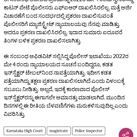
ಕಾಟನ್ ಪೇಟೆ ಪೊಲೀಸರು ಎಫ್‌ಐಆರ್ ದಾಖಲಿಸಿರಲಿಲ್ಲ. ಮತ್ತೆ ಅರ್ಜಿ
ವಿಚಾರಣೆಗೆ ಬಂದ ಸಂದರ್ಭದಲ್ಲಿ ಪ್ರಕರಣ ದಾಖಲಿಸುವಂತೆ
ಪೊಲೀಸರಿಗೆ ಮ್ಯಾಜಿಸ್ಟ್ರೇಟ್‌ ನ್ಯಾಯಾಲಯವು ನೆನಪು ಮಾಡಿತ್ತು.
ಆದರೂ ಪ್ರಕರಣ ದಾಖಲಿಸಿರಲಿಲ್ಲ. ಇದಾದ ಸುಮಾರು ಐದೂವರೆ
ತಿಂಗಳ ಬಳಿಕ ಪ್ರಕರಣ ದಾಖಲಿಸಲಾಗಿತ್ತು.
ಈ ಸಂಬಂಧ ಅಫಿಡವಿಟ್‌ ಸಲ್ಲಿಸಿದ್ದ ಪೊಲೀಸ್ ಇಲಾಖೆಯು 2022ರ
ಮೇ 4 ರಂದು ನ್ಯಾಯಾಲಯದ ಸೂಚನೆ ಬಂದಿದ್ದರೂ, ಕಡತ
ಇನ್‌ಸ್ಪೆಕ್ಟರ್ ಟೇಬಲ್‌ನಿಂದ ನಾಪತ್ತೆಯಾಗಿತ್ತು. ಇದೀಗ ಕಡತ
ಪತ್ತೆಯಾಗಿದ್ದು ತಕ್ಷಣ ಪ್ರಕರಣ ದಾಖಲಿಸಲಾಗಿದೆ ಎಂದು ವಿಳಂಬಕ್ಕೆ
ಸಬೂಬು ನೀಡಿತ್ತು. ಅಲ್ಲದೆ, ಇದಕ್ಕೆ ಕಾರಣವಾದ ಪೊಲೀಸ್
ಇನ್‌ಸ್ಪೆಕ್ಟರ್‌ರನ್ನು ಈಗಾಗಲೇ ಅಮಾನತ್ತು ಮಾಡಲಾಗಿದೆ. ಮುಂದಿನ
ದಿನಗಳಲ್ಲಿ ಈ ರೀತಿಯ ಬೆಳವಣಿಗೆಗಳು ಮರುಕಳಿಸುವುದಿಲ್ಲ ಎಂದು
ವಿವರಿಸಿತ್ತು.
Karnataka High Court
magistrate
Police Inspector