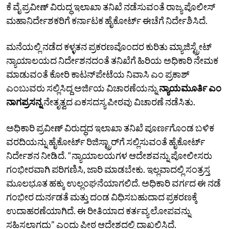
ಕೆ ವೈ ಪ್ರವೀಣ್ ವಿರುದ್ಧ ಇಲಾಖಾ ತನಿಖೆ ನಡೆಸುವಂತೆ ರಾಜ್ಯ ಪೊಲೀಸ್
ಮಹಾನಿರ್ದೇಶಕರಿಗೆ ಕರ್ನಾಟಕ ಹೈಕೋರ್ಟ್ ಈಚೆಗೆ ನಿರ್ದೇಶಿಸಿದೆ.
ಮನೆಯಲ್ಲಿ ನಡೆದ ಕಳ್ಳತನ ಪ್ರಕರಣವೊಂದರ ಕುರಿತು ಮ್ಯಾಜಿಸ್ಟ್ರೇಟ್
ನ್ಯಾಯಾಲಯದ ನಿರ್ದೇಶನದಂತೆ ತನಿಖೆಗೆ ಹಿರಿಯ ಅಧಿಕಾರಿ ನೇಮಕ
ಮಾಡುವಂತೆ ಕೋರಿ ಕಾಟನ್‌ಪೇಟೆಯ ನಿವಾಸಿ ಎಂ ಪ್ರಕಾಶ್
ಎಂಬುವರು ಸಲ್ಲಿಸಿದ್ದ ಅರ್ಜಿಯ ವಿಚಾರಣೆಯನ್ನು
ನ್ಯಾಯಮೂರ್ತಿ ಎಂ
ನಾಗಪ್ರಸನ್ನ
ನೇತೃತ್ವದ ಏಕಸದಸ್ಯ ಪೀಠವು ವಿಚಾರಣೆ ನಡೆಸಿತು.
ಅಧಿಕಾರಿ ಪ್ರವೀಣ್‌ ವಿರುದ್ಧದ ಇಲಾಖಾ ತನಿಖೆ ಪೂರ್ಣಗೊಂಡ ಬಳಿಕ
ವರದಿಯನ್ನು ಹೈಕೋರ್ಟ್ ರಿಜಿಸ್ಟ್ರಾರ್‌ಗೆ ಸಲ್ಲಿಸುವಂತೆ ಹೈಕೋರ್ಟ್‌
ನಿರ್ದೇಶನ ನೀಡಿದೆ. “ನ್ಯಾಯಾಲಯಗಳ ಆದೇಶವನ್ನು ಪೋಲೀಸರು
ಗಂಭೀರವಾಗಿ ಪರಿಗಣಿಸಿ, ಜಾರಿ ಮಾಡಬೇಕು. ಇಲ್ಲವಾದಲ್ಲಿ ಸಂತ್ರಸ್ತ
ಮೂಲಭೂತ ಹಕ್ಕು ಉಲ್ಲಂಘನೆಯಾಗಲಿದೆ. ಅಧಿಕಾರಿ ವರ್ಗದ ಈ ನಡೆ
ಗಂಭೀರ ದುರ್ನಡತೆ ಮತ್ತು ದಂಡ ವಿಧಿಸಬಹುದಾದ ಪ್ರಕರಣಕ್ಕೆ
ಉದಾಹರಣೆಯಾಗಿದೆ. ಈ ರೀತಿಯಾದ ಕರ್ತವ್ಯ ಲೋಪವನ್ನು
ಸಹಿಸಲಾಗದು” ಎಂದು ಪೀಠ ಆದೇಶದಲ್ಲಿ ದಾಖಲಿಸಿದೆ.