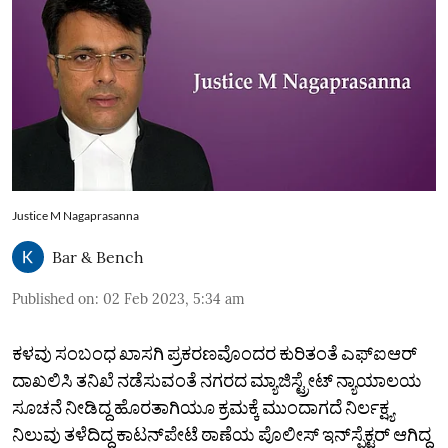
Justice M Nagaprasanna
Bar & Bench
Published on
:
02 Feb 2023, 5:34 am
ಕಳವು ಸಂಬಂಧ ಖಾಸಗಿ ಪ್ರಕರಣವೊಂದರ ಕುರಿತಂತೆ ಎಫ್‌ಐಆರ್
ದಾಖಲಿಸಿ ತನಿಖೆ ನಡೆಸುವಂತೆ ನಗರದ ಮ್ಯಾಜಿಸ್ಟ್ರೇಟ್ ನ್ಯಾಯಾಲಯ
ಸೂಚನೆ ನೀಡಿದ್ದ ಹೊರತಾಗಿಯೂ ಕ್ರಮಕ್ಕೆ ಮುಂದಾಗದೆ ನಿರ್ಲಕ್ಷ್ಯ
ನಿಲುವು ತಳೆದಿದ್ದ ಕಾಟನ್‌ಪೇಟೆ ಠಾಣೆಯ ಪೊಲೀಸ್ ಇನ್‌ಸ್ಪೆಕ್ಟರ್ ಆಗಿದ್ದ