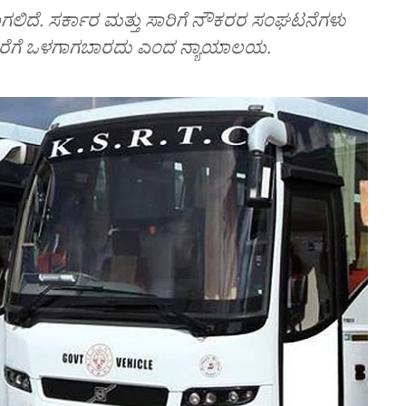
ಾಗಲಿದೆ.‌ ಸರ್ಕಾರ ಮತ್ತು ಸಾರಿಗೆ ನೌಕರರ ಸಂಘಟನೆಗಳು
ದರೆಗೆ ಒಳಗಾಗಬಾರದು ಎಂದ ನ್ಯಾಯಾಲಯ.