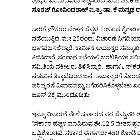
ಶ್ರೀಧರ ಎಂಬುವವರು ಸಲ್ಲಿಸಿರುವ ಸಾರ್ವಜನಿಕ ಹಿತ
ಸೂರಜ್‌ ಗೋವಿಂದರಾಜ್‌
ಮತ್ತು
ಡಾ. ಕೆ ಮನ್ಮಥ ರ
ಸಾರಿಗೆ ನೌಕರರ ವೇತನ ಹೆಚ್ಚಳ ಸಂಬಂಧ ಕೈಗಾರಿ
ನಡೆಯುತ್ತಿದೆ. ಮೇ 25ರಂದು ವಿಚಾರಣೆ ನಿಗದಿಯಾ
ಭಾಗವಹಿಸಲಿದ್ದಾರೆ. ಕಾರ್ಮಿಕ ಆಯುಕ್ತರ ಸಮ್ಮುಖ
ತಿಳಿಸಿದ್ದಾರೆ.‌ ಸಂಧಾನ ಸಭೆಯಲ್ಲಿ ಜಂಟಿಕ್ರಿಯಾ ಸ
ಸಮಿತಿಯ ವಕೀಲರು ತಿಳಿಸಿದ್ದಾರೆ. ಹಾಗಾಗಿ, ನೌ
ನಡುವಿನ ತಿಕ್ಕಾಟದಿಂದ ಜನ ಸಾಮಾನ್ಯರಿಗೆ ತ
ಪರಿಷ್ಕರಣೆ ವಿವಾದವನ್ನು ಬಗೆಹರಿಸಿಕೊಳ್ಳಬೇಕು
ಜೂನ್ 2ಕ್ಕೆ ಮುಂದೂಡಿತು.
ಇನ್ನೂ ವಿಚಾರಣೆ ವೇಳೆ ಸರ್ಕಾರದ ಪರ ಹೆಚ್ಚುವರ
“ಸರ್ಕಾರ ಹೆಚ್ಚಳ‌ ಮಾಡಿರುವ ಶೇ.12.5 ವೇತನ 
ಒಪ್ಪಿಕೊಂಡಿವೆ. ಸರ್ಕಾರ ಈಗಾಗಲೇ 450 ಕೋಟಿ 