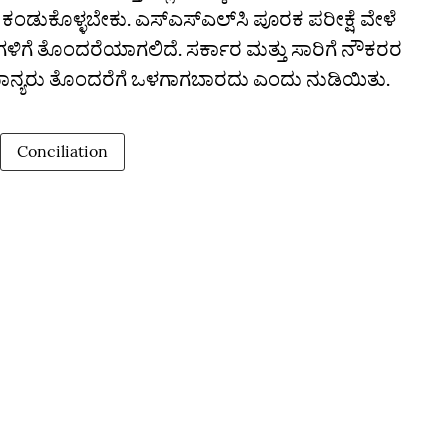
ಂಡುಕೊಳ್ಳಬೇಕು. ಎಸ್ಎಸ್ಎಲ್‌ಸಿ ಪೂರಕ ಪರೀಕ್ಷೆ ವೇಳೆ
ಿಗಳಿಗೆ ತೊಂದರೆಯಾಗಲಿದೆ.‌ ಸರ್ಕಾರ ಮತ್ತು ಸಾರಿಗೆ ನೌಕರರ
ನ್ಯರು ತೊಂದರೆಗೆ ಒಳಗಾಗಬಾರದು ಎಂದು ನುಡಿಯಿತು.
Conciliation