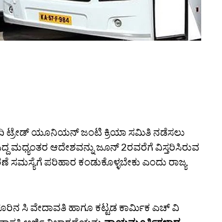
ಿಬ್ಬಂದಿ ಟ್ರೇಡ್ ಯೂನಿಯನ್‌ ಜಂಟಿ ಕ್ರಿಯಾ ಸಮಿತಿ‌ ನಡೆಸಲು
ಸಿದ್ದ ಮಧ್ಯಂತರ ಆದೇಶವನ್ನು ಜೂನ್ 2ರವರೆಗೆ ವಿಸ್ತರಿಸಿರುವ
 ಸಮಸ್ಯೆಗೆ ಪರಿಹಾರ ಕಂಡುಕೊಳ್ಳಬೇಕು ಎಂದು ರಾಜ್ಯ
ಳೂರಿನ ಸಿ ವೇದಾವತಿ ಹಾಗೂ ಕಟ್ಟಡ ಕಾರ್ಮಿಕ ಎಚ್‌ ವಿ