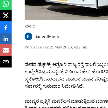
KSRTC
Bar & Bench
Published on
:
21 May 2026, 4:12 pm
ವೇತನ ಹೆಚ್ಚಳಕ್ಕೆ ಆಗ್ರಹಿಸಿ ರಾಜ್ಯ ರಸ್ತೆ ಸಾರಿಗೆ ಸ
ಉದ್ದೇಶಿಸಿದ್ದ ಮುಷ್ಕರಕ್ಕೆ ನಿರ್ಬಂಧ ಹೇರಿ ಹೊರಡಿ
ಹೈಕೋರ್ಟ್, ಸಂಧಾನದ ಮೂಲಕ ವೇತನ‌ ಪರಿಷ್ಕರಣೆ
ಸರ್ಕಾರಕ್ಕೆ ಗುರುವಾರ ನಿರ್ದೇಶಿಸಿದೆ.
ಮುಷ್ಕರ ಪ್ರಶ್ನಿಸಿ ಮನೆಕೆಲಸ ಮಾಡುತ್ತಿರುವ ಬೆಂಗ