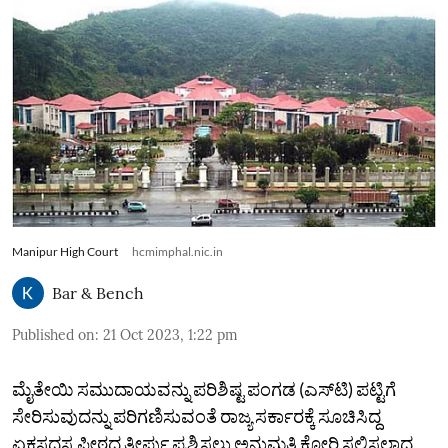
Manipur High Court
hcmimphal.nic.in
Bar & Bench
Published on
:
21 Oct 2023, 1:22 pm
ಮೈತೇಯಿ ಸಮುದಾಯವನ್ನು ಪರಿಶಿಷ್ಟ ಪಂಗಡ (ಎಸ್‌ಟಿ) ಪಟ್ಟಿಗೆ
ಸೇರಿಸುವುದನ್ನು ಪರಿಗಣಿಸುವಂತೆ ರಾಜ್ಯ ಸರ್ಕಾರಕ್ಕೆ ಸೂಚಿಸಿದ್ದ
ಏಕಸದಸ್ಯ ಪೀಠದ ತೀರ್ಪು ಪ್ರಶ್ನಿಸಲು ಅನುಮತಿ ಕೋರಿ ಸಲ್ಲಿಸಲಾದ