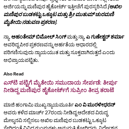
ಅರ್ಜಿಯನ್ನು ಮಣಿಪುರ ಹೈಕೋರ್ಟ್ ಇತ್ತೀಚೆಗೆ ಪುರಸ್ಕರಿಸಿದೆ
[ಅಖಿಲ
ಮಣಿಪುರ ಬುಡಕಟ್ಟು ಒಕ್ಕೂಟ ಮತ್ತು ಶ್ರೀ ಮುತುಮ್ ಚುರಮಣಿ
ಮೈತೇಯಿ ನಡುವಣ ಪ್ರಕರಣ]
.
ನ್ಯಾ.
ಅಹಂತೇಮ್‌ ಬಿಮೋಲ್‌ ಸಿಂಗ್‌
ಮತ್ತು ನ್ಯಾ.
ಎ ಗುಣೇಶ್ವರ್‌ ಶರ್ಮಾ
ಅವರಿದ್ದ ಪೀಠ ಪ್ರಕರಣವನ್ನು ಅರ್ಹತೆಯ ಆಧಾರದಲ್ಲಿ
ಪರಿಗಣಿಸುವುದು ನ್ಯಾಯಯುತ ಮತ್ತು ಸೂಕ್ತವಾಗಿರುತ್ತದೆ ಎಂದು
ಅಭಿಪ್ರಾಯಪಟ್ಟಿತು.
Also Read
ಎಸ್‌ಟಿ ಪಟ್ಟಿಗೆ ಮೈತೇಯಿ ಸಮುದಾಯ ಸೇರ್ಪಡೆ: ತೀರ್ಪು
ನೀಡಿದ್ದ ಮಣಿಪುರ ಹೈಕೋರ್ಟ್‌ಗೆ ಸುಪ್ರೀಂ ತೀವ್ರ ತರಾಟೆ
ಮಾಜಿ ಹಂಗಾಮಿ ಮುಖ್ಯ ನ್ಯಾಯಮೂರ್ತಿ
ಎಂ ವಿ ಮುರಳೀಧರನ್‌
ಅವರು ಕಳೆದ ಮಾರ್ಚ್ 27ರಂದು ನೀಡಿದ್ದ ಆದೇಶದ ವಿರುದ್ಧ
ಮೇಲ್ಮನವಿ ಸಲ್ಲಿಸಲು ಅಖಿಲ ಮಣಿಪುರ ಬುಡಕಟ್ಟು ಒಕ್ಕೂಟ
ಸೇರಿದಂತೆ ವಿವಿಧ ಗುಂಪುಗಳು ಅನುಮತಿ ಕೋರಿದ್ದವು. ನಿರ್ದೇಶನ