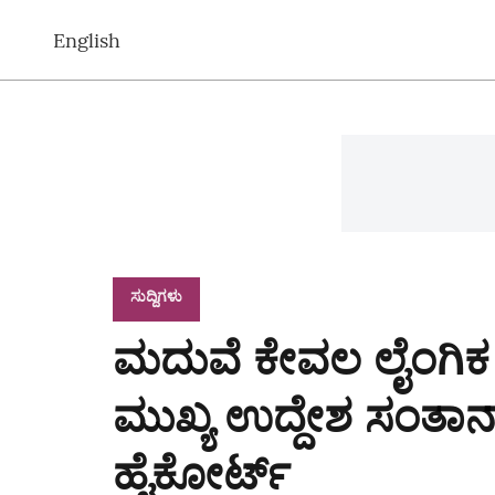
English
ಸುದ್ದಿಗಳು
ಮದುವೆ ಕೇವಲ ಲೈಂಗಿಕ 
ಮುಖ್ಯ ಉದ್ದೇಶ ಸಂತಾನಾಭ
ಹೈಕೋರ್ಟ್