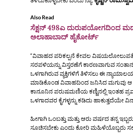
ತಿಳಿದುಕೊಳ್ಳಬೇಕು ಎಂದು ನ್ಯಾ.
ಕೃಷ್ಣನ್‌ ರಾಮಸ್ವಾಮ
Also Read
ಸೆಕ್ಷನ್ 498ಎ ದುರುಪಯೋಗದಿಂದ ಮದು
ಅಲಾಹಾಬಾದ್ ಹೈಕೋರ್ಟ್
“ವಿವಾಹದ ಪರಿಕಲ್ಪನೆ ಕೇವಲ ವಿಷಯಲೋಲುಪತೆಯ 
ಸರಪಳಿಯನ್ನು ವಿಸ್ತರಣೆಗೆ ಕಾರಣವಾಗುವ ಸಂತಾನವೃ
ಒಳಗಾಗಿರುವ ವ್ಯಕ್ತಿಗಳಿಗೆ ತಿಳಿಸಲು ಈ ನ್ಯಾಯಾಲಯ
ಮಾಡಿಕೊಂಡ ವಿವಾಹದಿಂದ ಜನಿಸಿದ ಮಗುವು ಆ ಇಬ್
ಕಾನೂನಿನ ಪರುಷಮಣಿಯ ಕಣ್ಣಿನಲ್ಲಿ ಇಂತಹ ಪ್ರಮಾಣ
ಒಳಗಾದವರ ಕೈಗಳ್ಳನ್ನು ಕಡಿದು ಹಾಕುತ್ತದೆಯೇ ವಿ
ಹೀಗಾಗಿ ಒಂಬತ್ತು ಮತ್ತು ಆರು ವರ್ಷದ ತನ್ನ ಇಬ್ಬರ
ಸೂಚಿಸಬೇಕು ಎಂದು ಕೋರಿ ಮಹಿಳೆಯೊಬ್ಬರು ಸಲ್ಲಿ