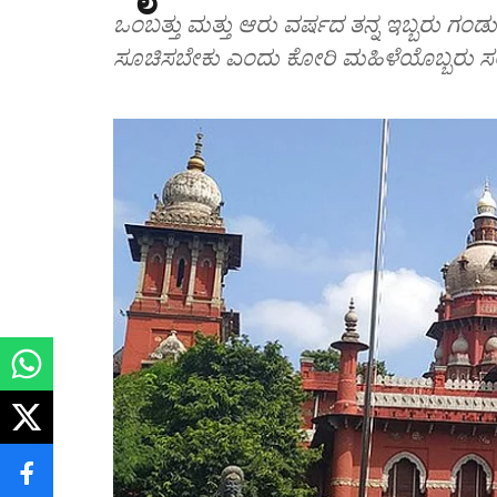
ಒಂಬತ್ತು ಮತ್ತು ಆರು ವರ್ಷದ ತನ್ನ ಇಬ್ಬರು ಗಂಡು
ಸೂಚಿಸಬೇಕು ಎಂದು ಕೋರಿ ಮಹಿಳೆಯೊಬ್ಬರು ಸಲ್ಲ