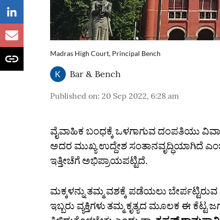
Madras High Court, Principal Bench
Bar & Bench
Published on
:
20 Sep 2022, 6:28 am
ವೈವಾಹಿಕ ಬಂಧಕ್ಕೆ ಒಳಗಾಗುವ ದಂಪತಿಯು ವಿವಾಹ
ಅದರ ಮುಖ್ಯ ಉದ್ದೇಶ ಸಂತಾನವೃದ್ಧಿಯಾಗಿದೆ ಎಂಬ
ಇತ್ತೀಚೆಗೆ ಅಭಿಪ್ರಾಯಪಟ್ಟಿದೆ.
ಮಕ್ಕಳನ್ನು ತಮ್ಮ ವಶಕ್ಕೆ ಪಡೆಯಲು ಬೇರ್ಪಟ್ಟಿರುವ
ಇಬ್ಬರು ವ್ಯಕ್ತಿಗಳು ತಮ್ಮ ಕೃತ್ಯದ ಮೂಲಕ ಈ ಕೆಟ್ಟ ಜ