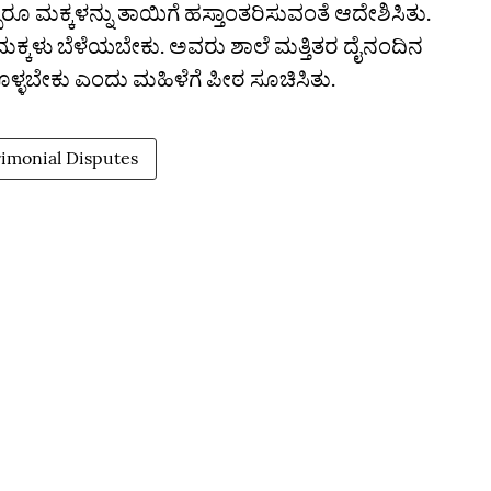
ರೂ ಮಕ್ಕಳನ್ನು ತಾಯಿಗೆ ಹಸ್ತಾಂತರಿಸುವಂತೆ ಆದೇಶಿಸಿತು.
ಮಕ್ಕಳು ಬೆಳೆಯಬೇಕು. ಅವರು ಶಾಲೆ ಮತ್ತಿತರ ದೈನಂದಿನ
್ಳಬೇಕು ಎಂದು ಮಹಿಳೆಗೆ ಪೀಠ ಸೂಚಿಸಿತು.
imonial Disputes