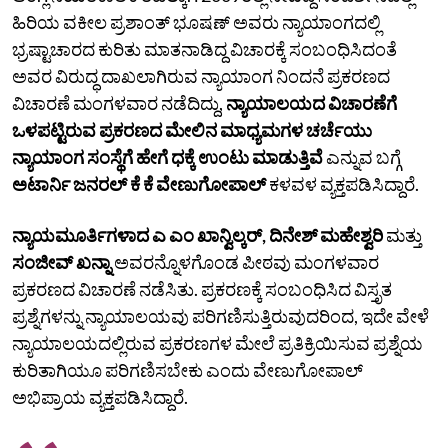
ಹಿರಿಯ ವಕೀಲ ಪ್ರಶಾಂತ್ ಭೂಷಣ್ ಅವರು ನ್ಯಾಯಾಂಗದಲ್ಲಿ
ಭ್ರಷ್ಟಾಚಾರದ ಕುರಿತು ಮಾತನಾಡಿದ್ದ ವಿಚಾರಕ್ಕೆ ಸಂಬಂಧಿಸಿದಂತೆ
ಅವರ ವಿರುದ್ಧ ದಾಖಲಾಗಿರುವ ನ್ಯಾಯಾಂಗ ನಿಂದನೆ ಪ್ರಕರಣದ
ವಿಚಾರಣೆ ಮಂಗಳವಾರ ನಡೆದಿದ್ದು,
ನ್ಯಾಯಾಲಯದ ವಿಚಾರಣೆಗೆ
ಒಳಪಟ್ಟಿರುವ ಪ್ರಕರಣದ ಮೇಲಿನ ಮಾಧ್ಯಮಗಳ ಚರ್ಚೆಯು
ನ್ಯಾಯಾಂಗ ಸಂಸ್ಥೆಗೆ ಹೇಗೆ ಧಕ್ಕೆ ಉಂಟು ಮಾಡುತ್ತಿವೆ
ಎನ್ನುವ ಬಗ್ಗೆ
ಅಟಾರ್ನಿ ಜನರಲ್ ಕೆ ಕೆ ವೇಣುಗೋಪಾಲ್
ಕಳವಳ ವ್ಯಕ್ತಪಡಿಸಿದ್ದಾರೆ.
ನ್ಯಾಯಮೂರ್ತಿಗಳಾದ ಎ ಎಂ ಖಾನ್ವಿಲ್ಕರ್, ದಿನೇಶ್ ಮಹೇಶ್ವರಿ
ಮತ್ತು
ಸಂಜೀವ್ ಖನ್ನಾ
ಅವರನ್ನೊಳಗೊಂಡ ಪೀಠವು ಮಂಗಳವಾರ
ಪ್ರಕರಣದ ವಿಚಾರಣೆ ನಡೆಸಿತು. ಪ್ರಕರಣಕ್ಕೆ ಸಂಬಂಧಿಸಿದ ವಿಸ್ತೃತ
ಪ್ರಶ್ನೆಗಳನ್ನು ನ್ಯಾಯಾಲಯವು ಪರಿಗಣಿಸುತ್ತಿರುವುದರಿಂದ, ಇದೇ ವೇಳೆ
ನ್ಯಾಯಾಲಯದಲ್ಲಿರುವ ಪ್ರಕರಣಗಳ ಮೇಲೆ ಪ್ರತಿಕ್ರಿಯಿಸುವ ಪ್ರಶ್ನೆಯ
ಕುರಿತಾಗಿಯೂ ಪರಿಗಣಿಸಬೇಕು ಎಂದು ವೇಣುಗೋಪಾಲ್
ಅಭಿಪ್ರಾಯ ವ್ಯಕ್ತಪಡಿಸಿದ್ದಾರೆ.