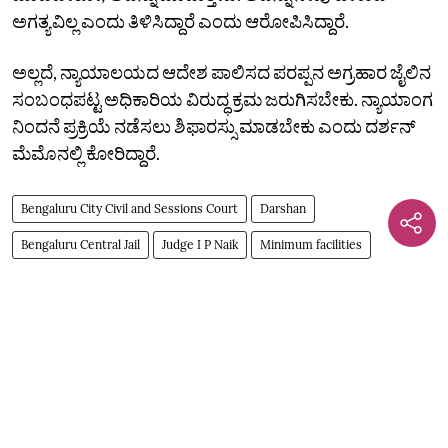
ಅಗತ್ಯವಿಲ್ಲ ಎಂದು ತಿಳಿಸಿದ್ದಾರೆ ಎಂದು ಆರೋಪಿಸಿದ್ದಾರೆ.
ಅಲ್ಲದೆ, ನ್ಯಾಯಾಲಯದ ಆದೇಶ ಪಾಲಿಸದ ಪರಪ್ಪನ ಅಗ್ರಹಾರ ಜೈಲಿನ
ಸಂಬಂಧಪಟ್ಟ ಅಧಿಕಾರಿಯ ವಿರುದ್ಧ ಕ್ರಮ ಜರುಗಿಸಬೇಕು. ನ್ಯಾಯಾಂಗ
ನಿಂದನೆ ಪ್ರಕ್ರಿಯೆ ನಡೆಸಲು ಶಿಫಾರಸ್ಸು ಮಾಡಬೇಕು ಎಂದು ದರ್ಶನ್‌
ಮೆಮೊನಲ್ಲಿ ಕೋರಿದ್ದಾರೆ.
Bengaluru City Civil and Sessions Court
Darshan
Bengaluru Central Jail
Judge I P Naik
Minimum facilities