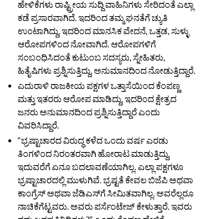
ಹೇಳಿಕೆಗಳು ರಾಷ್ಟ್ರೀಯ ಸುದ್ದಿ ವಾಹಿನಿಗಳು ಸೇರಿದಂತೆ ಎಲ್ಲಾ
ಕಡೆ ಪ್ರಸಾರವಾಗಿದೆ. ಇದರಿಂದ ತಮ್ಮ ಘನತೆಗೆ ಚ್ಯುತಿ
ಉಂಟಾಗಿದ್ದು, ಇದರಿಂದ ಮಾನಸಿಕ ವೇದನೆ, ಒತ್ತಡ, ಸುಳ್ಳು
ಆರೋಪಗಳಿಂದ ನೋವಾಗಿದೆ. ಆರೋಪಗಳಿಗೆ
ಸಂಬಂಧಿಸಿದಂತೆ ಕುಟುಂಬ ಸದಸ್ಯರು, ಸ್ನೇಹಿತರು,
ಹಿತೈಷಿಗಳು ಪ್ರಶ್ನಿಸುತ್ತಿದ್ದು, ಅನುಮಾನದಿಂದ ನೋಡುತ್ತಿದ್ದಾರೆ.
ಎದುರಾಳಿ ರಾಜಕೀಯ ಪಕ್ಷಗಳ ಒತ್ತಾಸೆಯಿಂದ ಕೆಂಪಣ್ಣ
ಮತ್ತು ಇತರರು ಆರೋಪ ಮಾಡಿದ್ದು, ಇದರಿಂದ ಕ್ಷೇತ್ರದ
ಜನರು ಅನುಮಾನದಿಂದ ಪ್ರಶ್ನಿಸುತ್ತಿದ್ದಾರೆ ಎಂದು
ವಿವರಿಸಿದ್ದಾರೆ.
“ಭ್ರಷ್ಟಾಚಾರದ ವಿರುದ್ಧ ಕಳೆದ ಒಂದು ವರ್ಷ ಎರಡು
ತಿಂಗಳಿಂದ ನಿರಂತರವಾಗಿ ಹೋರಾಟ ಮಾಡುತ್ತಿದ್ದು,
ಇದುವರೆಗೆ ಏನೂ ಬದಲಾವಣೆಯಾಗಿಲ್ಲ. ಎಲ್ಲಾ ಪಕ್ಷಗಳೂ
ಭ್ರಷ್ಟಾಚಾರದಲ್ಲಿ ಮುಳುಗಿವೆ. ಭ್ರಷ್ಟತೆ ಕೇವಲ ಬಿಜೆಪಿ ಅಥವಾ
ಕಾಂಗ್ರೆಸ್‌ ಅಥವಾ ಜೆಡಿಎಸ್‌ಗೆ ಸೀಮಿತವಾಗಿಲ್ಲ. ಅವರೆಲ್ಲರೂ
ನಾಚಿಕೆಗೆಟ್ಟವರು. ಅವರು ಪರ್ಸೆಂಟೇಜ್‌ ಕೇಳುತ್ತಾರೆ. ಇವರು