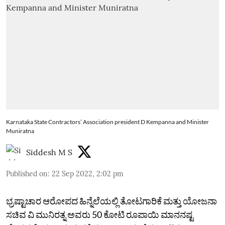
Karnataka State Contractors’ Association president D Kempanna and Minister
Muniratna
Siddesh M S
Published on
:
22 Sep 2022, 2:02 pm
ಭ್ರಷ್ಟಾಚಾರ ಆರೋಪದ ಹಿನ್ನೆಲೆಯಲ್ಲಿ ತೋಟಗಾರಿಕೆ ಮತ್ತು ಯೋಜನಾ
ಸಚಿವ ವಿ ಮುನಿರತ್ನ ಅವರು 50 ಕೋಟಿ ರೂಪಾಯಿ ಮಾನನಷ್ಟ