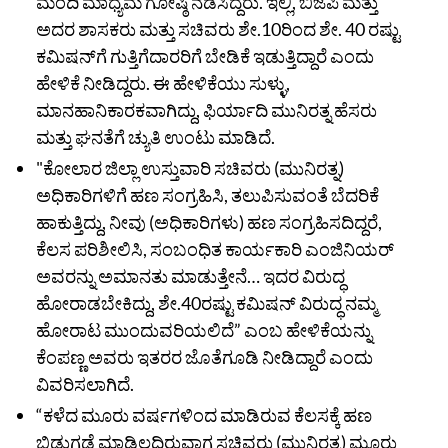
ಮಂದಿ ಮಾಧ್ಯಮ ಗೋಷ್ಠಿ ನಡೆಸಿದ್ದರು. ಇಲ್ಲಿ, ಬಿಜೆಪಿ ಮತ್ತು
ಅದರ ಶಾಸಕರು ಮತ್ತು ಸಚಿವರು ಶೇ.10ರಿಂದ ಶೇ. 40 ರಷ್ಟು
ಕಮಿಷನ್‌ಗೆ ಗುತ್ತಿಗೆದಾರರಿಗೆ ಬೇಡಿಕೆ ಇಡುತ್ತಿದ್ದಾರೆ ಎಂದು
ಹೇಳಿಕೆ ನೀಡಿದ್ದರು. ಈ ಹೇಳಿಕೆಯು ಸುಳ್ಳು,
ಮಾನಹಾನಿಕಾರಕವಾಗಿದ್ದು, ಫಿರ್ಯಾದಿ ಮುನಿರತ್ನ ಹೆಸರು
ಮತ್ತು ಘನತೆಗೆ ಚ್ಯುತಿ ಉಂಟು ಮಾಡಿದೆ.
"ಕೋಲಾರ ಜಿಲ್ಲಾ ಉಸ್ತುವಾರಿ ಸಚಿವರು (ಮುನಿರತ್ನ)
ಅಧಿಕಾರಿಗಳಿಗೆ ಹಣ ಸಂಗ್ರಹಿಸಿ, ತಲುಪಿಸುವಂತೆ ಬೆದರಿಕೆ
ಹಾಕುತ್ತಿದ್ದು, ನೀವು (ಅಧಿಕಾರಿಗಳು) ಹಣ ಸಂಗ್ರಹಿಸದಿದ್ದರೆ,
ಕೆಲಸ ಪರಿಶೀಲಿಸಿ, ಸಂಬಂಧಿತ ಕಾರ್ಯಕಾರಿ ಎಂಜಿನಿಯರ್‌
ಅವರನ್ನು ಅಮಾನತು ಮಾಡುತ್ತೇನೆ… ಇದರ ವಿರುದ್ಧ
ಹೋರಾಡಬೇಕಿದ್ದು, ಶೇ.40ರಷ್ಟು ಕಮಿಷನ್‌ ವಿರುದ್ಧ ನಮ್ಮ
ಹೋರಾಟ ಮುಂದುವರಿಯಲಿದೆ” ಎಂಬ ಹೇಳಿಕೆಯನ್ನು
ಕೆಂಪಣ್ಣ ಅವರು ಇತರರ ಜೊತೆಗೂಡಿ ನೀಡಿದ್ದಾರೆ ಎಂದು
ವಿವರಿಸಲಾಗಿದೆ.
“ಕಳೆದ ಮೂರು ವರ್ಷಗಳಿಂದ ಮಾಡಿರುವ ಕೆಲಸಕ್ಕೆ ಹಣ
ಬಿಡುಗಡೆ ಮಾಡಿಲ್ಲದಿರುವಾಗ ಸಚಿವರು (ಮುನಿರತ್ನ) ಮೂರು