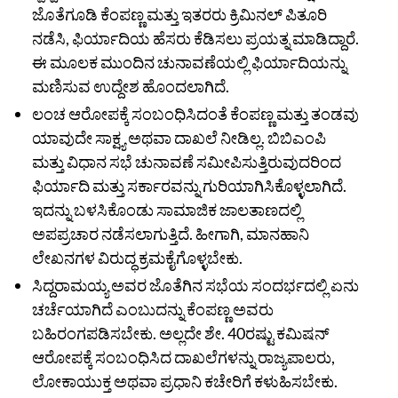
ಜೊತೆಗೂಡಿ ಕೆಂಪಣ್ಣ ಮತ್ತು ಇತರರು ಕ್ರಿಮಿನಲ್‌ ಪಿತೂರಿ
ನಡೆಸಿ, ಫಿರ್ಯಾದಿಯ ಹೆಸರು ಕೆಡಿಸಲು ಪ್ರಯತ್ನ ಮಾಡಿದ್ದಾರೆ.
ಈ ಮೂಲಕ ಮುಂದಿನ ಚುನಾವಣೆಯಲ್ಲಿ ಫಿರ್ಯಾದಿಯನ್ನು
ಮಣಿಸುವ ಉದ್ದೇಶ ಹೊಂದಲಾಗಿದೆ.
ಲಂಚ ಆರೋಪಕ್ಕೆ ಸಂಬಂಧಿಸಿದಂತೆ ಕೆಂಪಣ್ಣ ಮತ್ತು ತಂಡವು
ಯಾವುದೇ ಸಾಕ್ಷ್ಯ ಅಥವಾ ದಾಖಲೆ ನೀಡಿಲ್ಲ. ಬಿಬಿಎಂಪಿ
ಮತ್ತು ವಿಧಾನ ಸಭೆ ಚುನಾವಣೆ ಸಮೀಪಿಸುತ್ತಿರುವುದರಿಂದ
ಫಿರ್ಯಾದಿ ಮತ್ತು ಸರ್ಕಾರವನ್ನು ಗುರಿಯಾಗಿಸಿಕೊಳ್ಳಲಾಗಿದೆ.
ಇದನ್ನು ಬಳಸಿಕೊಂಡು ಸಾಮಾಜಿಕ ಜಾಲತಾಣದಲ್ಲಿ
ಅಪಪ್ರಚಾರ ನಡೆಸಲಾಗುತ್ತಿದೆ. ಹೀಗಾಗಿ, ಮಾನಹಾನಿ
ಲೇಖನಗಳ ವಿರುದ್ಧ ಕ್ರಮಕೈಗೊಳ್ಳಬೇಕು.
ಸಿದ್ದರಾಮಯ್ಯ ಅವರ ಜೊತೆಗಿನ ಸಭೆಯ ಸಂದರ್ಭದಲ್ಲಿ ಏನು
ಚರ್ಚೆಯಾಗಿದೆ ಎಂಬುದನ್ನು ಕೆಂಪಣ್ಣ ಅವರು
ಬಹಿರಂಗಪಡಿಸಬೇಕು. ಅಲ್ಲದೇ ಶೇ. 40ರಷ್ಟು ಕಮಿಷನ್‌
ಆರೋಪಕ್ಕೆ ಸಂಬಂಧಿಸಿದ ದಾಖಲೆಗಳನ್ನು ರಾಜ್ಯಪಾಲರು,
ಲೋಕಾಯುಕ್ತ ಅಥವಾ ಪ್ರಧಾನಿ ಕಚೇರಿಗೆ ಕಳುಹಿಸಬೇಕು.