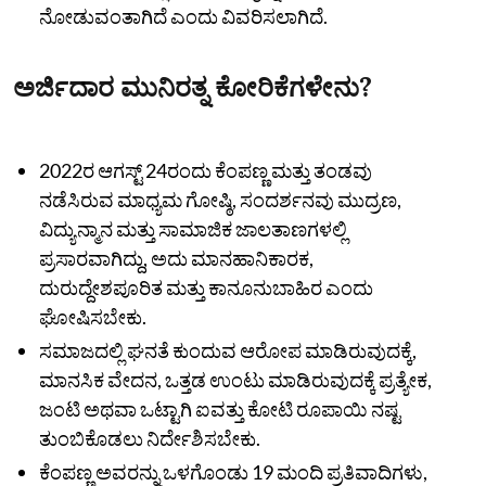
ನೋಡುವಂತಾಗಿದೆ ಎಂದು ವಿವರಿಸಲಾಗಿದೆ.
ಅರ್ಜಿದಾರ ಮುನಿರತ್ನ ಕೋರಿಕೆಗಳೇನು?
2022ರ ಆಗಸ್ಟ್‌ 24ರಂದು ಕೆಂಪಣ್ಣ ಮತ್ತು ತಂಡವು
ನಡೆಸಿರುವ ಮಾಧ್ಯಮ ಗೋಷ್ಠಿ, ಸಂದರ್ಶನವು ಮುದ್ರಣ,
ವಿದ್ಯುನ್ಮಾನ ಮತ್ತು ಸಾಮಾಜಿಕ ಜಾಲತಾಣಗಳಲ್ಲಿ
ಪ್ರಸಾರವಾಗಿದ್ದು, ಅದು ಮಾನಹಾನಿಕಾರಕ,
ದುರುದ್ದೇಶಪೂರಿತ ಮತ್ತು ಕಾನೂನುಬಾಹಿರ ಎಂದು
ಘೋಷಿಸಬೇಕು.
ಸಮಾಜದಲ್ಲಿ ಘನತೆ ಕುಂದುವ ಆರೋಪ ಮಾಡಿರುವುದಕ್ಕೆ,
ಮಾನಸಿಕ ವೇದನ, ಒತ್ತಡ ಉಂಟು ಮಾಡಿರುವುದಕ್ಕೆ ಪ್ರತ್ಯೇಕ,
ಜಂಟಿ ಅಥವಾ ಒಟ್ಟಾಗಿ ಐವತ್ತು ಕೋಟಿ ರೂಪಾಯಿ ನಷ್ಟ
ತುಂಬಿಕೊಡಲು ನಿರ್ದೇಶಿಸಬೇಕು.
ಕೆಂಪಣ್ಣ ಅವರನ್ನು ಒಳಗೊಂಡು 19 ಮಂದಿ ಪ್ರತಿವಾದಿಗಳು,