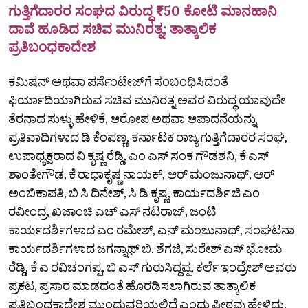
ಗುತ್ತಿಗೆದಾರರ ಸಂಘದ ವಿರುದ್ಧ ₹50 ಕೋಟಿ ಮಾನಹಾನಿ
ದಾವೆ ಹೂಡಿದ ಸಚಿವ ಮುನಿರತ್ನ; ತಾತ್ಕಾಲಿಕ
ಪ್ರತಿಬಂಧಕಾದೇಶ
ಕಮಿಷನ್‌ ಅಥವಾ ಪರ್ಸೆಂಟೇಜ್‌ಗೆ ಸಂಬಂಧಿಸಿದಂತೆ
ಫಿರ್ಯಾದಿಯಾಗಿರುವ ಸಚಿವ ಮುನಿರತ್ನ ಅವರ ವಿರುದ್ಧ ಯಾವುದೇ
ತೆರನಾದ ಸುಳ್ಳು ಹೇಳಿಕೆ, ಆರೋಪ ಅಥವಾ ಆಪಾದನೆಯನ್ನು
ಪ್ರತಿವಾದಿಗಳಾದ ಡಿ ಕೆಂಪಣ್ಣ, ಕರ್ನಾಟಕ ರಾಜ್ಯ ಗುತ್ತಿಗೆದಾರರ ಸಂಘ,
ಉಪಾಧ್ಯಕ್ಷರಾದ ವಿ ಕೃಷ್ಣ ರೆಡ್ಡಿ, ಎಂ ಎಸ್‌ ಸಂಕ ಗೌಡಶನಿ, ಕೆ ಎಸ್‌
ಶಾಂತೇಗೌಡ, ಕೆ ರಾಧಾಕೃಷ್ಣ ನಾಯಕ್‌, ಆರ್‌ ಮಂಜುನಾಥ್‌, ಆರ್‌
ಅಂಬಿಕಾಪತಿ, ಬಿ ಸಿ ದಿನೇಶ್‌, ಸಿ ಡಿ ಕೃಷ್ಣ, ಕಾರ್ಯದರ್ಶಿ ಜಿ ಎಂ
ರವೀಂದ್ರ, ಖಜಾಂಚಿ ಎಚ್‌ ಎಸ್‌ ನಟರಾಜ್‌, ಜಂಟಿ
ಕಾರ್ಯದರ್ಶಿಗಳಾದ ಎಂ ರಮೇಶ್‌, ಎನ್‌ ಮಂಜುನಾಥ್‌, ಸಂಘಟನಾ
ಕಾರ್ಯದರ್ಶಿಗಳಾದ ಜಗನ್ನಾಥ್ ಬಿ. ಶೆಗಜಿ, ಸುರೇಶ್‌ ಎಸ್‌ ಭೋಮ
ರೆಡ್ಡಿ, ಕೆ ಎ ರವಿಚಂಗಪ್ಪ, ಬಿ ಎಸ್‌ ಗುರುಸಿದ್ದಪ್ಪ, ಕರ್ಲೆ ಇಂದ್ರೇಶ್‌ ಅವರು
ಪ್ರಕಟ, ಪ್ರಸಾರ ಮಾಡದಂತೆ ಹೊರಡಿಸಲಾಗಿರುವ ತಾತ್ಕಾಲಿಕ
ಪ್ರತಿಬಂಧಕಾದೇಶ ಮುಂದುವರಿಯಲಿದೆ ಎಂದು ಪೀಠವು ಹೇಳಿದ್ದು,