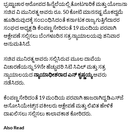
ಭ್ರಷ್ಟಾಚಾರ ಆರೋಪದ ಹಿನ್ನೆಲೆಯಲ್ಲಿ ತೋಟಗಾರಿಕೆ ಮತ್ತು ಯೋಜನಾ
ಸಚಿವ ವಿ ಮುನಿರತ್ನ ಅವರು ರೂ. 50 ಕೋಟಿ ಮಾನನಷ್ಟ ಮೊಕದ್ದಮೆ
ಹೂಡಿರುವುದಕ್ಕೆ ಸಂಬಂಧಿಸಿದಂತೆ ಕರ್ನಾಟಕ ರಾಜ್ಯ ಗುತ್ತಿಗೆದಾರರ
ಸಂಘದ ಅಧ್ಯಕ್ಷ ಡಿ ಕೆಂಪಣ್ಣ ಸೇರಿದಂತೆ 19 ಮಂದಿಯ ಪರವಾಗಿ
ಆಕ್ಷೇಪಣೆ ಸಲ್ಲಿಸಲು ಬೆಂಗಳೂರಿನ ಸತ್ರ ನ್ಯಾಯಾಲಯವು ಶನಿವಾರ
ಅನುಮತಿಸಿದೆ.
ಸಚಿವ ಮುನಿರತ್ನ ಅವರು ಸಲ್ಲಿಸಿರುವ ಮೂಲ ದಾವೆಯ
ವಿಚಾರಣೆಯನ್ನು 59ನೇ ಹೆಚ್ಚುವರಿ ಸಿಟಿ ಸಿವಿಲ್‌ ಮತ್ತು ಸತ್ರ
ನ್ಯಾಯಾಲಯದ
ನ್ಯಾಯಾಧೀಶರಾದ ಎನ್‌ ಕೃಷ್ಣಯ್ಯ
ಅವರು
ನಡೆಸಿದರು.
ಕೆಂಪಣ್ಣ ಸೇರಿದಂತೆ 19 ಮಂದಿಯ ಪರವಾಗಿ ಹಾಜರಾಗಿದ್ದ ಡಿಎಸ್‌ಜೆ
ಅಸೋಸಿಯೇಟ್ಸ್‌ನ ವಕೀಲರು ಆಕ್ಷೇಪಣೆ ಮತ್ತು ಲಿಖಿತ ಹೇಳಿಕೆ
ದಾಖಲಿಸಲು ಸಲ್ಲಿಸಲು ಕಾಲಾವಕಾಶ ಕೋರಿದರು.
Also Read