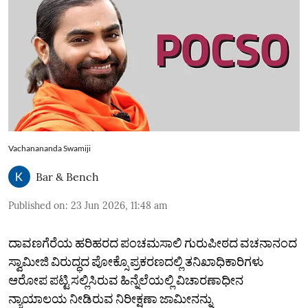
Vachanananda Swamiji
Bar & Bench
Published on
:
23 Jun 2026, 11:48 am
ದಾವಣಗೆರೆಯ ಹರಿಹರದ ಪಂಚಮಸಾಲಿ ಗುರುಪೀಠದ ವಚನಾನಂದ
ಸ್ವಾಮೀಜಿ ವಿರುದ್ಧದ ಪೋಕ್ಸೊ ಪ್ರಕರಣದಲ್ಲಿ ತನಿಖಾಧಿಕಾರಿಗಳು
ಆರೋಪ ಪಟ್ಟಿ ಸಲ್ಲಿಸಿರುವ ಹಿನ್ನೆಲೆಯಲ್ಲಿ ವಿಚಾರಣಾಧೀನ
ನ್ಯಾಯಾಲಯ ನೀಡಿರುವ ನಿರೀಕ್ಷಣಾ ಜಾಮೀನನ್ನು