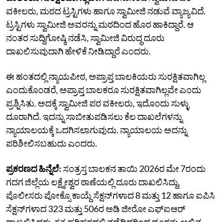
ವಕೀಲರು, ಮಠದ ಟ್ರಸ್ಟಿಗಳು ಹಾಗೂ ಸ್ವಾಮೀಜಿ ನಡುವೆ ವ್ಯಾಜ್ಯವಿದೆ.
ಟ್ರಸ್ಟಿಗಳು ಸ್ವಾಮೀಜಿ ಅವರನ್ನು ಮಠದಿಂದ ಹೊರ ಹಾಕಿದ್ದಾರೆ. ಆ
ನಂತರ ಸುದ್ದಿಗೋಷ್ಠಿ ನಡೆಸಿ, ಸ್ವಾಮೀಜಿ ವಿರುದ್ಧ ದೂರು
ದಾಖಲಿಸುವುದಾಗಿ ಹೇಳಿಕೆ ನೀಡಿದ್ದಾರೆ ಎಂದರು.
ಈ ಹಂತದಲ್ಲಿ ನ್ಯಾಯಪೀಠ, ಅಪ್ರಾಪ್ತ ಬಾಲಕಿಯರು ಸುರಕ್ಷಿತವಾಗಿಲ್ಲ
ಎಂದುಕೊಂಡರೆ, ಅಪ್ರಾಪ್ತ ಬಾಲಕರೂ ಸುರಕ್ಷಿತವಾಗಿಲ್ಲವೇ ಎಂದು
ಪ್ರಶ್ನಿಸಿತು. ಅದಕ್ಕೆ ಸ್ವಾಮೀಜಿ ಪರ ವಕೀಲರು, ಇದೊಂದು ಸುಳ್ಳು
ದೂರಾಗಿದೆ. ಇದನ್ನು ಸಾಬೀತುಪಡಿಸಲು ಕೆಲ ದಾಖಲೆಗಳನ್ನು
ನ್ಯಾಯಾಲಯಕ್ಕೆ ಒದಗಿಸಲಾಗುವುದು. ನ್ಯಾಯಾಲಯ ಅದನ್ನು
ಪರಿಶೀಲಿಸಬಹುದು ಎಂದರು.
ಪ್ರಕರಣದ ಹಿನ್ನೆಲೆ:
ಸಂತ್ರಸ್ತ ಬಾಲಕನ ತಾಯಿ 2026ರ ಮೇ 7ರಂದು
ಗದಗ ಜಿಲ್ಲೆಯ ಲಕ್ಷ್ಮೇಶ್ವರ ಠಾಣೆಯಲ್ಲಿ ದೂರು ದಾಖಲಿಸಿದ್ದು,
ಪೊಲೀಸರು ಪೋಕ್ಸೊ ಕಾಯ್ದೆ ಸೆಕ್ಷನ್‌ಗಳಾದ 8 ಮತ್ತು 12 ಹಾಗೂ ಐಪಿಸಿ
ಸೆಕ್ಷನ್‌ಗಳಾದ 323 ಮತ್ತು 506ರ ಅಡಿ ಜೀರೋ ಎಫ್‌ಐಆರ್‌
ದಾಖಲಿಸಿದ್ದರು. ಕೃತ್ಯ ಹರಿಹರದಲ್ಲಿ ನಡೆದಿದ್ದರಿಂದ ದೂರನ್ನು ಅಲ್ಲಿನ