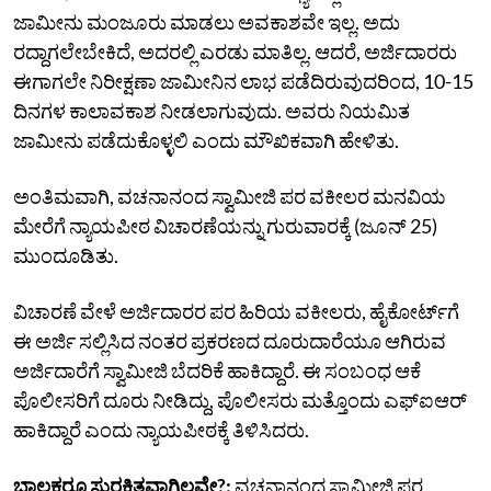
ಜಾಮೀನು ಮಂಜೂರು ಮಾಡಲು ಅವಕಾಶವೇ ಇಲ್ಲ. ಅದು
ರದ್ದಾಗಲೇಬೇಕಿದೆ, ಅದರಲ್ಲಿ ಎರಡು ಮಾತಿಲ್ಲ. ಆದರೆ, ಅರ್ಜಿದಾರರು
ಈಗಾಗಲೇ ನಿರೀಕ್ಷಣಾ ಜಾಮೀನಿನ ಲಾಭ ಪಡೆದಿರುವುದರಿಂದ, 10-15
ದಿನಗಳ ಕಾಲಾವಕಾಶ ನೀಡಲಾಗುವುದು. ಅವರು ನಿಯಮಿತ
ಜಾಮೀನು ಪಡೆದುಕೊಳ್ಳಲಿ ಎಂದು ಮೌಖಿಕವಾಗಿ ಹೇಳಿತು.
ಅಂತಿಮವಾಗಿ, ವಚನಾನಂದ ಸ್ವಾಮೀಜಿ ಪರ ವಕೀಲರ ಮನವಿಯ
ಮೇರೆಗೆ ನ್ಯಾಯಪೀಠ ವಿಚಾರಣೆಯನ್ನು ಗುರುವಾರಕ್ಕೆ (ಜೂನ್ 25)
ಮುಂದೂಡಿತು.
ವಿಚಾರಣೆ ವೇಳೆ ಅರ್ಜಿದಾರರ ಪರ ಹಿರಿಯ ವಕೀಲರು, ಹೈಕೋರ್ಟ್‌ಗೆ
ಈ ಅರ್ಜಿ ಸಲ್ಲಿಸಿದ ನಂತರ ಪ್ರಕರಣದ ದೂರುದಾರೆಯೂ ಆಗಿರುವ
ಅರ್ಜಿದಾರೆಗೆ ಸ್ವಾಮೀಜಿ ಬೆದರಿಕೆ ಹಾಕಿದ್ದಾರೆ. ಈ ಸಂಬಂಧ ಆಕೆ
ಪೊಲೀಸರಿಗೆ ದೂರು ನೀಡಿದ್ದು, ಪೊಲೀಸರು ಮತ್ತೊಂದು ಎಫ್‌ಐಆರ್
ಹಾಕಿದ್ದಾರೆ ಎಂದು ನ್ಯಾಯಪೀಠಕ್ಕೆ ತಿಳಿಸಿದರು.
ಬಾಲಕರೂ ಸುರಕ್ಷಿತವಾಗಿಲ್ಲವೇ?:
ವಚನಾನಂದ ಸ್ವಾಮೀಜಿ ಪರ