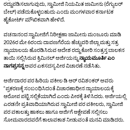
ರದ್ದುಪಡಿಸಲಾಗುವುದು, ಸ್ವಾಮೀಜಿ ನಿಯಮಿತ ಜಾಮೀನು (ರೆಗ್ಯುಲರ್
ಬೇಲ್) ಪಡೆದುಕೊಳ್ಳಬಹುದು ಎಂದು ಮಂಗಳವಾರ ಕರ್ನಾಟಕ
ಹೈಕೋರ್ಟ್ ಮೌಖಿಕವಾಗಿ ಹೇಳಿದೆ.
ವಚನಾನಂದ ಸ್ವಾಮೀಜಿಗೆ ನಿರೀಕ್ಷಣಾ ಜಾಮೀನು ಮಂಜೂರು ಮಾಡಿ
2026ರ ಮೇ 6ರಂದು ದಾವಣಗೆರೆಯ ಹೆಚ್ಚುವರಿ ಜಿಲ್ಲಾ ಮತ್ತು ಸತ್ರ
ನ್ಯಾಯಾಲಯ ಹೊರಡಿಸಿರುವ ಆದೇಶ ರದ್ದು ಕೋರಿ ಸಂತ್ರಸ್ತ ಬಾಲಕನ
ತಾಯಿ ಸಲ್ಲಿಸಿರುವ ಕ್ರಿಮಿನಲ್ ಅರ್ಜಿಯನ್ನು
ನ್ಯಾಯಮೂರ್ತಿ ಎಂ
ನಾಗಪ್ರಸನ್ನ
ಅವರ ಏಕಸದಸ್ಯ ಪೀಠ ವಿಚಾರಣೆ ನಡೆಸಿತು.
ಅರ್ಜಿದಾರರ ಪರ ಹಿರಿಯ ವಕೀಲ ಡಿ ಆರ್ ರವಿಶಂಕರ್ ಅವರು
“ಪ್ರಕರಣಕ್ಕೆ ಸಂಬಂಧಿಸಿದಂತೆ ವಿಚಾರಣಾಧೀನ ನ್ಯಾಯಾಲಯಕ್ಕೆ
ಆರೋಪ ಪಟ್ಟಿ ಸಲ್ಲಿಕೆಯಾಗಿದೆ ಎಂದು ಪೀಠಕ್ಕೆ ತಿಳಿಸಿದರು. ಅರ್ಜಿಯಲ್ಲಿ
ಎರಡನೇ ಪ್ರತಿವಾದಿಯಾಗಿರುವ ಸ್ವಾಮೀಜಿ ಪರ ವಕೀಲರು, ಸ್ವಾಮೀಜಿ
ಪರ ವಕಾಲತ್ತು ಹಾಕಲು ಹಾಗೂ ಅರ್ಜಿಗೆ ಆಕ್ಷೇಪಣೆ ಸಲ್ಲಿಸಲು
ಸೋಮವಾರದವರೆಗೆ ಕಾಲಾವಕಾಶ ನೀಡುವಂತೆ ಮನವಿ ಮಾಡಿದರು.