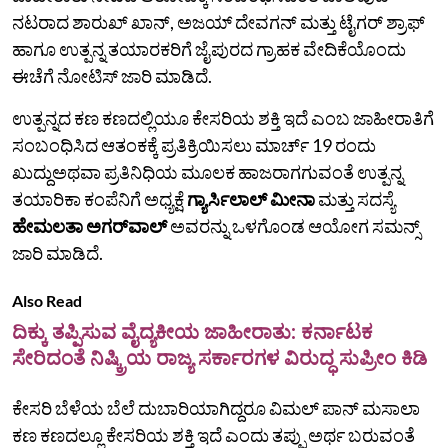
ನಟರಾದ ಶಾರುಖ್ ಖಾನ್, ಅಜಯ್ ದೇವಗನ್ ಮತ್ತು ಟೈಗರ್ ಶ್ರಾಫ್
ಹಾಗೂ ಉತ್ಪನ್ನ ತಯಾರಕರಿಗೆ ಜೈಪುರದ ಗ್ರಾಹಕ ವೇದಿಕೆಯೊಂದು
ಈಚೆಗೆ ನೋಟಿಸ್‌ ಜಾರಿ ಮಾಡಿದೆ.
ಉತ್ಪನ್ನದ ಕಣ ಕಣದಲ್ಲಿಯೂ ಕೇಸರಿಯ ಶಕ್ತಿ ಇದೆ ಎಂಬ ಜಾಹೀರಾತಿಗೆ
ಸಂಬಂಧಿಸಿದ ಆತಂಕಕ್ಕೆ ಪ್ರತಿಕ್ರಿಯಿಸಲು ಮಾರ್ಚ್ 19 ರಂದು
ಖುದ್ದುಅಥವಾ ಪ್ರತಿನಿಧಿಯ ಮೂಲಕ ಹಾಜರಾಗಗುವಂತೆ ಉತ್ಪನ್ನ
ತಯಾರಿಕಾ ಕಂಪೆನಿಗೆ ಅಧ್ಯಕ್ಷೆ
ಗ್ಯಾರ್ಸಿಲಾಲ್ ಮೀನಾ
ಮತ್ತು ಸದಸ್ಯೆ
ಹೇಮಲತಾ ಅಗರ್‌ವಾಲ್‌
ಅವರನ್ನು ಒಳಗೊಂಡ ಆಯೋಗ ಸಮನ್ಸ್
ಜಾರಿ ಮಾಡಿದೆ.
Also Read
ದಿಕ್ಕು ತಪ್ಪಿಸುವ ವೈದ್ಯಕೀಯ ಜಾಹೀರಾತು: ಕರ್ನಾಟಕ
ಸೇರಿದಂತೆ ನಿಷ್ಕ್ರಿಯ ರಾಜ್ಯ ಸರ್ಕಾರಗಳ ವಿರುದ್ಧ ಸುಪ್ರೀಂ ಕಿಡಿ
ಕೇಸರಿ ಬೆಳೆಯ ಬೆಲೆ ದುಬಾರಿಯಾಗಿದ್ದರೂ ವಿಮಲ್‌ ಪಾನ್‌ ಮಸಾಲಾ
ಕಣ ಕಣದಲ್ಲೂ ಕೇಸರಿಯ ಶಕ್ತಿ ಇದೆ ಎಂದು ತಪ್ಪು ಅರ್ಥ ಬರುವಂತೆ