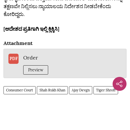
ತಕ್ಷಣವೇ ನಿಲ್ಲಿಸಲು ನ್ಯಾಯಾಲಯ ನಿರ್ದೇಶನ ನೀಡಬೇಕೆಂದು
ಕೋರಿದ್ದರು.
[ಆದೇಶದ ಪ್ರತಿಗಾಗಿ ಇಲ್ಲಿ ಕ್ಲಿಕ್ಕಿಸಿ]
Attachment
Order
PDF
Preview
Consumer Court
Shah Rukh Khan
Ajay Devgn
Tiger Shroff