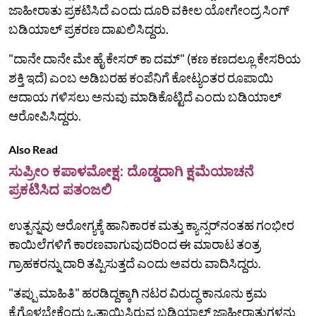
ಜಾಹೀರಾತು ಪ್ರಕಟಿಸಿದೆ ಎಂದು ದೂರಿ ವಕೀಲ ಯೋಗೇಂದ್ರ ಸಿಂಗ್
ಬಡಿಯಾಲ್ ಪ್ರಕರಣ ದಾಖಲಿಸಿದ್ದರು.
"ದಾನೇ ದಾನೇ ಮೇ ಹೈ ಕೇಸರ್ ಕಾ ದಮ್" (ಕಣ ಕಣದಲ್ಲೂ ಕೇಸರಿಯ
ಶಕ್ತಿ ಇದೆ) ಎಂಬ ಅಡಿಬರಹ ಕಂಪೆನಿಗೆ ಕೋಟ್ಯಂತರ ರೂಪಾಯಿ
ಆದಾಯ ಗಳಿಸಲು ಅನುವು ಮಾಡಿಕೊಟ್ಟಿದೆ ಎಂದು ಬಡಿಯಾಲ್‌
ಆರೋಪಿಸಿದ್ದರು.
Also Read
ಸುಪ್ರೀಂ ಕಪಾಳಮೋಕ್ಷ: ದೊಡ್ಡದಾಗಿ ಕ್ಷಮೆಯಾಚನೆ
ಪ್ರಕಟಿಸಿದ ಪತಂಜಲಿ
ಉತ್ಪನ್ನವು ಆರೋಗ್ಯಕ್ಕೆ ಹಾನಿಕಾರಕ ಮತ್ತು ಕ್ಯಾನ್ಸರ್‌ನಂತಹ ಗಂಭೀರ
ಕಾಯಿಲೆಗಳಿಗೆ ಕಾರಣವಾಗುವುದರಿಂದ ಈ ಮಾರಾಟ ತಂತ್ರ
ಗ್ರಾಹಕರನ್ನು ದಾರಿ ತಪ್ಪಿಸುತ್ತದೆ ಎಂದು ಅವರು ವಾದಿಸಿದ್ದರು.
"ತಪ್ಪು ಮಾಹಿತಿ" ಹರಡಿದ್ದಕ್ಕಾಗಿ ನಟರ ವಿರುದ್ಧ ಕಾನೂನು ಕ್ರಮ
ಕೈಗೊಳ್ಳಬೇಕೆಂದು ಒತ್ತಾಯಿಸಿರುವ ಬಡಿಯಾಲ್‌ ಜಾಹೀರಾತುಗಳನ್ನು