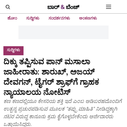
ಹೋಂ
ಸುದ್ದಿಗಳು
ಸಂದರ್ಶನಗಳು
ಅಂಕಣಗಳು
ಸುದ್ದಿಗಳು
ದಿಕ್ಕು ತಪ್ಪಿಸುವ ಪಾನ್ ಮಸಾಲಾ
ಜಾಹೀರಾತು: ಶಾರುಖ್, ಅಜಯ್
ದೇವಗನ್, ಟೈಗರ್ ಶ್ರಾಫ್‌ಗೆ ಗ್ರಾಹಕ
ನ್ಯಾಯಾಲಯ ನೋಟಿಸ್
ಕಣ ಕಣದಲ್ಲಿಯೂ ಕೇಸರಿಯ ಶಕ್ತಿ ಇದೆ ಎಂಬ ಅಡಿಬರಹದೊಂದಿಗೆ
ಉತ್ಪನ್ನ ಪ್ರಚುರಪಡಿಸುವ ಮೂಲಕ "ತಪ್ಪು ಮಾಹಿತಿ" ನೀಡಿದ್ದಕ್ಕಾಗಿ
ನಟರ ವಿರುದ್ಧ ಕಾನೂನು ಕ್ರಮ ಕೈಗೊಳ್ಳಬೇಕೆಂದು ಅರ್ಜಿದಾರರು
ಒತ್ತಾಯಿಸಿದ್ದರು.