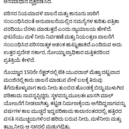
ಅಸಮಾಧಾನ ವ್ಯಕ್ತಪಡಿಸಿದೆ.
ಪರಿಸರ ನಿಯಮಾವಳಿ ಪಾಲನೆ ಮತ್ತು ಕಾನೂನು ಜಾರಿಗೆ
ಸಂಬಂಧಿಸಿದಂತೆ ಅನುಪಾಲನೆಯಲ್ಲಿನ ಸಮಸ್ಯೆಗಳ ಕುರಿತು ಪತ್ರಿಕಾ
ವರದಿಯು ಬೆರಳು ಮಾಡುತ್ತದೆ ಎಂದು ನ್ಯಾಯಾಲಯ ಹೇಳಿದೆ.
ಘಟನೆಯು ಮಳೆ ನೀರು ನಿರ್ವಹಣೆ ಮತ್ತು ನಿಯಂತ್ರಣ ಪಾಲನೆಗೆ
ಸಂಬಂಧಿಸಿದ ಪರಿಸರಾತ್ಮಕ ಆತಂಕ ಹುಟ್ಟುಹಾಕಿದೆ ಎಂದಿರುವ ಅದು
ಉತ್ತರ ಪ್ರದೇಶ ಸರ್ಕಾರ, ನೋಯ್ಡಾ ಪ್ರಾಧಿಕಾರ ಮತ್ತಿತರರಿಂದ
ಪ್ರತಿಕ್ರಿಯೆ ಕೇಳಿದೆ.
ನೊಯ್ಡಾದ 150ನೇ ಸೆಕ್ಟರ್‌ನಲ್ಲಿ ಟೆಕಿ ಯುವರಾಜ್‌ ಮೆಹ್ತಾ ದಟ್ಟವಾದ
ಮಂಜಿನಲ್ಲಿ ಕಾರು ಚಾಲನೆ ಮಾಡುವ ವೇಳೆ ಬಲಕ್ಕೆ ತಿರುವು
ತೆಗೆದುಕೊಳ್ಳುವಾಗ ಕಾರು ನೀರು ತುಂಬಿದ ಹೊಂಡಕ್ಕೆ ಬಿದ್ದು ಮುಳುಗಿದ
ಪರಿಣಾಮ ಸಾವನ್ನಪ್ಪಿದ್ದರು. ಸ್ಥಳವನ್ನು ಮೂಲತಃ ಖಾಸಗಿ ಮಾಲ್
ಯೋಜನೆಗೆ ನೀಡಲಾಗಿತ್ತು. ಕಟ್ಟಡ ನಿರ್ಮಣಕ್ಕೆಂದು ಅಗೆದಿದ್ದ ಜಾಗವನ್ನು
ವರ್ಷಗಳ ಕಾಲ ಮುಚ್ಚದೆ ಇದ್ದ ಪರಿಣಾಮ ಕಾಲಾನಂತರದಲ್ಲಿ, ಹತ್ತಿರದ
ವಸತಿ ಸಮುಚ್ಛಯಗಳಿಂದ ಹರಿದು ಬರುವ ನೀರು, ಮಳೆನೀರು ಮತ್ತು
ತ್ಯಾಜ್ಯ ನೀರು ಆ ಸ್ಥಳದಲ್ಲಿ ಮಡುಗಟ್ಟಿತ್ತು.