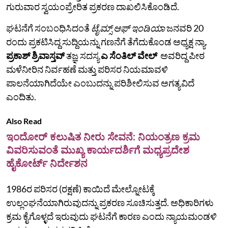
ಗುರುವಾರ ಸ್ವಯಂಪ್ರೇರಿತ ಪ್ರಕರಣ ದಾಖಲಿಸಿಕೊಂಡಿದೆ.
ಘಟನೆಗೆ ಸಂಬಂಧಿಸಿದಂತೆ
ಟೈಮ್ಸ್ ಆಫ್ ಇಂಡಿಯಾ
ಜನವರಿ 20
ರಂದು ಪ್ರಕಟಿಸಿದ್ದ ಸುದ್ದಿಯನ್ನು ಗಣನೆಗೆ ತೆಗೆದುಕೊಂಡ ಅಧ್ಯಕ್ಷ ನ್ಯಾ.
ಪ್ರಕಾಶ್ ಶ್ರಿವಾಸ್ತವ್
ತಜ್ಞ ಸದಸ್ಯ
ಎ ಸೆಂತಿಲ್ ವೇಲ್
ಅವರಿದ್ದ ಪೀಠ
ಮಳೆನೀರಿನ ನಿರ್ವಹಣೆ ಮತ್ತು ಪರಿಸರ ನಿಯಮಾವಳಿ
ಪಾಲನೆಯಾಗಿದೆಯೇ ಎಂಬುದನ್ನು ಪರಿಶೀಲಿಸುವ ಅಗತ್ಯವಿದೆ
ಎಂದಿತು.
Also Read
ಇಂದೋರ್ ಕಲುಷಿತ ನೀರು ಸೇವನೆ: ನಿಯಂತ್ರಣ ಕ್ರಮ
ವಿವರಿಸುವಂತೆ ಮುಖ್ಯ ಕಾರ್ಯದರ್ಶಿಗೆ ಮಧ್ಯಪ್ರದೇಶ
ಹೈಕೋರ್ಟ್ ನಿರ್ದೇಶನ
1986ರ ಪರಿಸರ (ರಕ್ಷಣೆ) ಕಾಯಿದೆ ಮೇಲ್ನೋಟಕ್ಕೆ
ಉಲ್ಲಂಘನೆಯಾಗಿರುವುದನ್ನು ಪ್ರಕರಣ ಸೂಚಿಸುತ್ತದೆ. ಅಧಿಕಾರಿಗಳು
ಕ್ರಮ ಕೈಗೊಳ್ಳದೆ ಇರುವುದು ಘಟನೆಗೆ ಕಾರಣ ಎಂದು ನ್ಯಾಯಮಂಡಳಿ