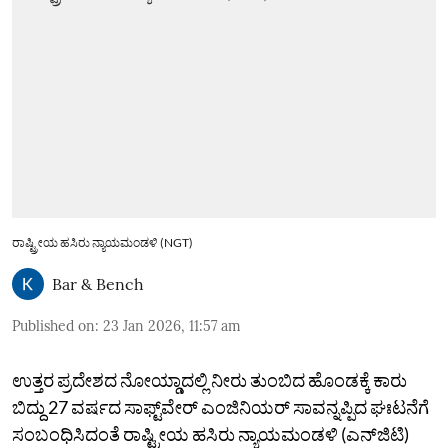
ರಾಷ್ಟ್ರೀಯ ಹಸಿರು ನ್ಯಾಯಮಂಡಳಿ (NGT)
Bar & Bench
Published on
:
23 Jan 2026, 11:57 am
ಉತ್ತರ ಪ್ರದೇಶದ ನೋಯ್ಡಾದಲ್ಲಿ ನೀರು ತುಂಬಿದ ಹೊಂಡಕ್ಕೆ ಕಾರು
ಬಿದ್ದು 27 ವರ್ಷದ ಸಾಫ್ಟ್‌ವೇರ್ ಎಂಜಿನಿಯರ್ ಸಾವನ್ನಪ್ಪಿದ ಘಃಟನೆಗೆ
ಸಂಬಂಧಿಸಿದಂತೆ ರಾಷ್ಟ್ರೀಯ ಹಸಿರು ನ್ಯಾಯಮಂಡಳಿ (ಎನ್‌ಜಿಟಿ)