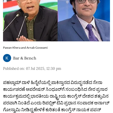
Pawan Khera and Arnab Goswami
Bar & Bench
Published on
:
07 Jul 2025, 12:30 pm
ಪಹಲ್ಗಾಮ್‌ ದಾಳಿ ಹಿನ್ನೆಲೆಯಲ್ಲಿ ಪಾಕಿಸ್ತಾನದ ವಿರುದ್ಧ ನಡೆದ ಸೇನಾ
ಕಾರ್ಯಚರಣೆ ಆಪರೇಷನ್‌ ಸಿಂಧೂರ್‌ಗೆ ಸಂಬಂಧಿಸಿದ ನೇರ ಪ್ರಸಾರ
ಕಾರ್ಯಕ್ರಮದಲ್ಲಿ ಭಾರತೀಯ ರಾಷ್ಟ್ರೀಯ ಕಾಂಗ್ರೆಸ್‌ ದೇಶದ ಶತ್ರುವಿನ
ಪರವಾಗಿ ನಿಂತಿದೆ ಎಂದು ರಿಪಬ್ಲಿಕ್‌ ಟಿವಿ ಪ್ರಧಾನ ಸಂಪಾದಕ ಅರ್ನಾಬ್
ಗೋಸ್ವಾಮಿ ನೀಡಿದ್ದ ಹೇಳಿಕೆ ಕುರಿತಂತೆ ಕಾಂಗ್ರೆಸ್ ನಾಯಕ ಪವನ್