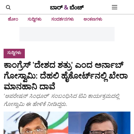
ಹೋಂ
ಸುದ್ದಿಗಳು
ಸಂದರ್ಶನಗಳು
ಅಂಕಣಗಳು
ಸುದ್ದಿಗಳು
ಕಾಂಗ್ರೆಸ್ 'ದೇಶದ ಶತ್ರು' ಎಂದ ಅರ್ನಾಬ್
ಗೋಸ್ವಾಮಿ: ದೆಹಲಿ ಹೈಕೋರ್ಟ್‌ನಲ್ಲಿ ಖೇರಾ
ಮಾನಹಾನಿ ದಾವೆ
ʼಆಪರೇಷನ್ ಸಿಂಧೂರ್‌ʼ ಸಂಬಂಧಿಸಿದ ಟಿವಿ ಕಾರ್ಯಕ್ರಮದಲ್ಲಿ
ಗೋಸ್ವಾಮಿ ಈ ಹೇಳಿಕೆ ನೀಡಿದ್ದರು.