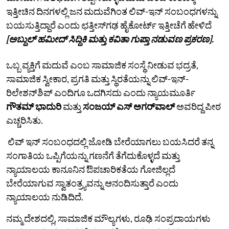
ಇತ್ತೀಚಿನ ದಿನಗಳಲ್ಲಿ ಜನ ಮದುವೆಗಿಂತ ಲಿವ್-ಇನ್ ಸಂಬಂಧಗಳನ್ನು
ಬಯಸುತ್ತಿದ್ದಾರೆ ಎಂದು ಛತ್ತೀಸ್‌ಗಢ ಹೈಕೋರ್ಟ್ ಇತ್ತೀಚೆಗೆ ಹೇಳಿದೆ
[ಅಬ್ದುಲ್ ಹಮೀದ್ ಸಿದ್ದಿಕಿ ಮತ್ತು ಕವಿತಾ ಗುಪ್ತಾ ನಡುವಣ ಪ್ರಕರಣ].
ಒಬ್ಬ ವ್ಯಕ್ತಿಗೆ ಮದುವೆ ಎಂಬ ಸಾಮಾಜಿಕ ಸಂಸ್ಥೆ ನೀಡುವ ಭದ್ರತೆ,
ಸಾಮಾಜಿಕ ಸ್ವೀಕಾರ, ಪ್ರಗತಿ ಮತ್ತು ಸ್ಥಿರತೆಯನ್ನು ಲಿವ್-ಇನ್-
ರಿಲೇಶನ್‌ಶಿಪ್‌ ಎಂದಿಗೂ ಒದಗಿಸದು ಎಂದು ನ್ಯಾಯಮೂರ್ತಿ
ಗೌತಮ್ ಭಾದುರಿ
ಮತ್ತು
ಸಂಜಯ್‌ ಎಸ್‌ ಅಗರ್‌ವಾಲ್‌
ಅವರಿದ್ದ ಪೀಠ
ಎಚ್ಚರಿಸಿತು.
ಲಿವ್‌ ಇನ್‌ ಸಂಬಂಧದಲ್ಲಿ ಜೋಡಿ ಬೇರೆಯಾಗಲು ಬಯಸಿದರೆ ತನ್ನ
ಸಂಗಾತಿಯ ಒಪ್ಪಿಗೆಯನ್ನು ಗಣನೆಗೆ ತೆಗೆದುಕೊಳ್ಳದೆ ಮತ್ತು
ನ್ಯಾಯಾಲಯ ಕಾನೂನಿನ ಔಪಚಾರಿಕತೆಯ ಗೋಜಿಲ್ಲದೆ
ಬೇರೆಯಾಗುವ ಸ್ವಾತಂತ್ರ್ಯವನ್ನು ಆನಂದಿಸುತ್ತಾರೆ ಎಂದು
ನ್ಯಾಯಾಲಯ ನುಡಿದಿದೆ.
ನಮ್ಮ ದೇಶದಲ್ಲಿ, ಸಾಮಾಜಿಕ ಮೌಲ್ಯಗಳು, ರೂಢಿ ಸಂಪ್ರದಾಯಗಳು