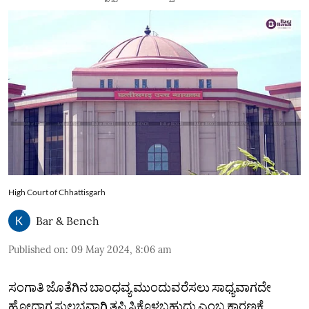
High Court of Chhattisgarh
Bar & Bench
Published on
:
09 May 2024, 8:06 am
ಸಂಗಾತಿ ಜೊತೆಗಿನ ಬಾಂಧವ್ಯ ಮುಂದುವರೆಸಲು ಸಾಧ್ಯವಾಗದೇ
ಹೋದಾಗ ಸುಲಭವಾಗಿ ತಪ್ಪಿಸಿಕೊಳ್ಳಬಹುದು ಎಂಬ ಕಾರಣಕ್ಕೆ