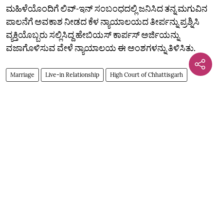
ಮಹಿಳೆಯೊಂದಿಗೆ ಲಿವ್-ಇನ್ ಸಂಬಂಧದಲ್ಲಿ ಜನಿಸಿದ ತನ್ನ ಮಗುವಿನ
ಪಾಲನೆಗೆ ಅವಕಾಶ ನೀಡದ ಕೆಳ ನ್ಯಾಯಾಲಯದ ತೀರ್ಪನ್ನು ಪ್ರಶ್ನಿಸಿ
ವ್ಯಕ್ತಿಯೊಬ್ಬರು ಸಲ್ಲಿಸಿದ್ದ ಹೇಬಿಯಸ್ ಕಾರ್ಪಸ್ ಅರ್ಜಿಯನ್ನು
ವಜಾಗೊಳಿಸುವ ವೇಳೆ ನ್ಯಾಯಾಲಯ ಈ ಅಂಶಗಳನ್ನು ತಿಳಿಸಿತು.
Marriage
Live-in Relationship
High Court of Chhattisgarh