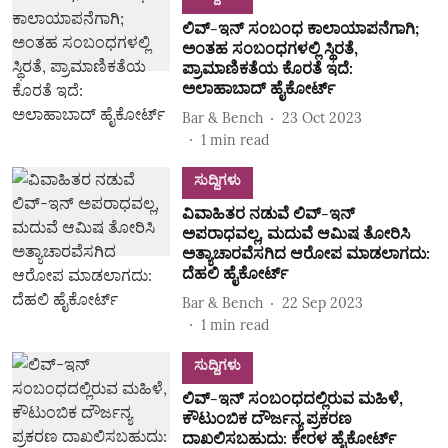
ಲಿವ್-ಇನ್ ಸಂಬಂಧ ಕಾಲಾಯಾಪನೆಗಾಗಿ;
ಅಂತಹ ಸಂಬಂಧಗಳಲ್ಲಿ ಸ್ಥಿರತೆ,
ಪ್ರಾಮಾಣಿಕತೆಯ ಕೊರತೆ ಇದೆ:
ಅಲಾಹಾಬಾದ್ ಹೈಕೋರ್ಟ್
Bar & Bench
23 Oct 2023
1
min read
ಸುದ್ದಿಗಳು
ವಿವಾಹಿತರ ನಡುವೆ ಲಿವ್‌-ಇನ್‌
ಅಪರಾಧವಲ್ಲ, ಮದುವೆ ಆಮಿಷ ತೋರಿಸಿ
ಅತ್ಯಾಚಾರವೆಸಗಿದ ಆರೋಪ ಮಾಡಲಾಗದು:
ದೆಹಲಿ ಹೈಕೋರ್ಟ್‌
Bar & Bench
22 Sep 2023
1
min read
ಸುದ್ದಿಗಳು
ಲಿವ್-ಇನ್ ಸಂಬಂಧದಲ್ಲಿರುವ ಮಹಿಳೆ,
ಕೌಟುಂಬಿಕ ದೌರ್ಜನ್ಯ ಪ್ರಕರಣ
ದಾಖಲಿಸಬಹುದು: ಕೇರಳ ಹೈಕೋರ್ಟ್