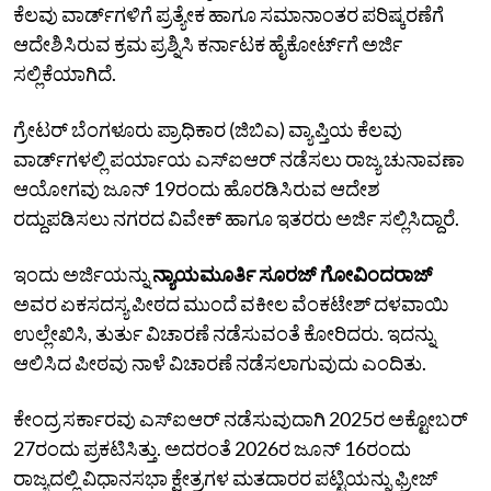
ಕೆಲವು ವಾರ್ಡ್‌ಗಳಿಗೆ ಪ್ರತ್ಯೇಕ ಹಾಗೂ ಸಮಾನಾಂತರ ಪರಿಷ್ಕರಣೆಗೆ
ಆದೇಶಿಸಿರುವ ಕ್ರಮ ಪ್ರಶ್ನಿಸಿ ಕರ್ನಾಟಕ ಹೈಕೋರ್ಟ್‌ಗೆ ಅರ್ಜಿ
ಸಲ್ಲಿಕೆಯಾಗಿದೆ.
ಗ್ರೇಟರ್ ಬೆಂಗಳೂರು ಪ್ರಾಧಿಕಾರ (ಜಿಬಿಎ) ವ್ಯಾಪ್ತಿಯ ಕೆಲವು
ವಾರ್ಡ್‌ಗಳಲ್ಲಿ ಪರ್ಯಾಯ ಎಸ್ಐಆರ್ ನಡೆಸಲು ರಾಜ್ಯ ಚುನಾವಣಾ
ಆಯೋಗವು ಜೂನ್‌ 19ರಂದು ಹೊರಡಿಸಿರುವ ಆದೇಶ
ರದ್ದುಪಡಿಸಲು ನಗರದ ವಿವೇಕ್ ಹಾಗೂ ಇತರರು ಅರ್ಜಿ ಸಲ್ಲಿಸಿದ್ದಾರೆ.
ಇಂದು ಅರ್ಜಿಯನ್ನು
ನ್ಯಾಯಮೂರ್ತಿ ಸೂರಜ್‌ ಗೋವಿಂದರಾಜ್‌
ಅವರ ಏಕಸದಸ್ಯ ಪೀಠದ ಮುಂದೆ ವಕೀಲ ವೆಂಕಟೇಶ್‌ ದಳವಾಯಿ
ಉಲ್ಲೇಖಿಸಿ, ತುರ್ತು ವಿಚಾರಣೆ ನಡೆಸುವಂತೆ ಕೋರಿದರು. ಇದನ್ನು
ಆಲಿಸಿದ ಪೀಠವು ನಾಳೆ ವಿಚಾರಣೆ ನಡೆಸಲಾಗುವುದು ಎಂದಿತು.
ಕೇಂದ್ರ ಸರ್ಕಾರವು ಎಸ್‌ಐಆರ್‌ ನಡೆಸುವುದಾಗಿ‌ 2025ರ ಅಕ್ಟೋಬರ್
27ರಂದು ಪ್ರಕಟಿಸಿತ್ತು. ಅದರಂತೆ 2026ರ ಜೂನ್‌ 16ರಂದು
ರಾಜ್ಯದಲ್ಲಿ ವಿಧಾನಸಭಾ ಕ್ಷೇತ್ರಗಳ‌ ಮತ‌ದಾರರ ಪಟ್ಟಿಯನ್ನು ಫ್ರೀಜ್