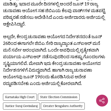
ಮಾಡಿತ್ತು.‌ ಇದಾದ ಮೂರೇ ದಿನಗಳಲ್ಲಿ ಅಂದರೆ ಜೂನ್‌ 19 ರಾಜ್ಯ
ಚುನಾವಣಾ ಆಯೋಗ ಸಹ ಜಿಬಿಎಯ ಕೆಲವು ವಾರ್ಡ್‌ಗಳ ಮತಪಟ್ಟಿ
ಪರಿಷ್ಕರಣೆ ನಡೆಸಲು ಆದೇಶಿಸಿದೆ ಎಂದು ಅರ್ಜಿದಾರರು‌ ಅರ್ಜಿಯಲ್ಲಿ
‌ಆಕ್ಷೇಪಿಸಿದ್ದಾರೆ.
ಅಲ್ಲದೇ‌, ಕೇಂದ್ರ ಚುನಾವಣಾ ಆಯೋಗದ ನಿರ್ದೇಶನದಂತೆ ಜೂನ್‌
26ರಿಂದ ಈಗಾಗಲೇ ಜಿಬಿಎ ಸೇರಿ ರಾಜ್ಯದ್ಯಾಂತ ಎಸ್ಐಆರ್ ಮನೆ‌
ಮನೆ ಸರ್ವೇ ಆರಂಭವಾಗಿದೆ‌. ಒಂದೇ ಅವಧಿಯಲ್ಲಿ ಪ್ರತ್ಯೇಕವಾಗಿ
ಪರ್ಯಾಯ ಎಸ್‌ಐಆರ್‌ ನಡೆಸುವುದರಿಂದ ಸಾಕಷ್ಟು ಗೊಂದಲಗಳು
ಸೃಷ್ಟಿಯಾಗಲಿವೆ. ‌ಮೇಲಾಗಿ ಇದು ಕೇಂದ್ರ ಚುನಾವಣಾ ಆಯೋಗದ
ನಿರ್ದೇಶನಗಳಿಗೆ ವಿರುದ್ಧವಾಗಿದೆ. ಹಾಗಾಗಿ ರಾಜ್ಯ ಚುನಾವಣಾ
ಆಯೋಗವು ಜೂನ್‌ 19ರಂದು ಹೊರಡಿಸಿರುವ ಆದೇಶ
ರದ್ದುಪಡಿಸಬೇಕು ಎಂದು ಅರ್ಜಿಯಲ್ಲಿ ಕೋರಲಾಗಿದೆ.
Karnataka High Court
State Election Commission
Justice Suraj Govindaraj
Greater Bengaluru Authority