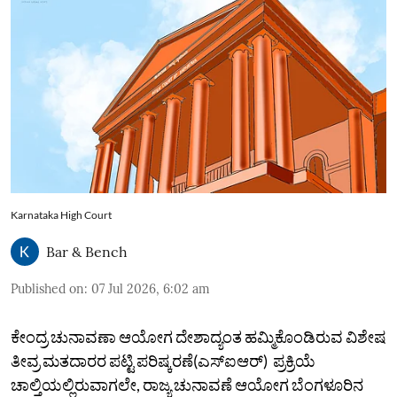
Karnataka High Court
Bar & Bench
Published on
:
07 Jul 2026, 6:02 am
ಕೇಂದ್ರ ಚುನಾವಣಾ ಆಯೋಗ ದೇಶಾದ್ಯಂತ ಹಮ್ಮಿಕೊಂಡಿರುವ ವಿಶೇಷ
ತೀವ್ರ ಮತದಾರರ ಪಟ್ಟಿ ಪರಿಷ್ಕರಣೆ(ಎಸ್ಐಆರ್) ಪ್ರಕ್ರಿಯೆ
ಚಾಲ್ತಿಯಲ್ಲಿರುವಾಗಲೇ, ರಾಜ್ಯ ಚುನಾವಣೆ ಆಯೋಗ ಬೆಂಗಳೂರಿನ