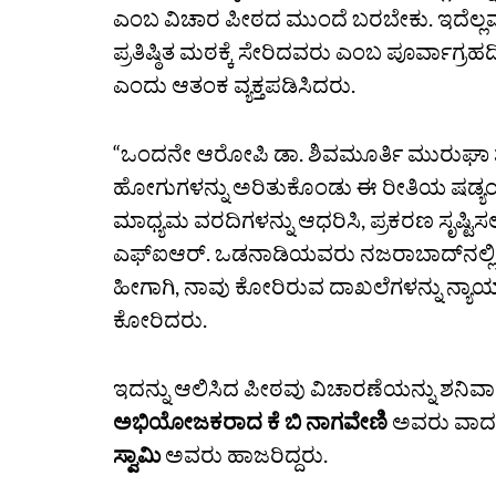
ಎಂಬ ವಿಚಾರ ಪೀಠದ ಮುಂದೆ ಬರಬೇಕು. ಇದೆಲ್
ಪ್ರತಿಷ್ಠಿತ ಮಠಕ್ಕೆ ಸೇರಿದವರು ಎಂಬ ಪೂರ್ವಾಗ್ರ
ಎಂದು ಆತಂಕ ವ್ಯಕ್ತಪಡಿಸಿದರು.
“ಒಂದನೇ ಆರೋಪಿ ಡಾ. ಶಿವಮೂರ್ತಿ ಮುರುಘಾ ಶ
ಹೋಗುಗಳನ್ನು ಅರಿತುಕೊಂಡು ಈ ರೀತಿಯ ಷಡ್ಯಂತ್ರ
ಮಾಧ್ಯಮ ವರದಿಗಳನ್ನು ಆಧರಿಸಿ, ಪ್ರಕರಣ ಸೃಷ್ಟಿ
ಎಫ್‌ಐಆರ್‌. ಒಡನಾಡಿಯವರು ನಜರಾಬಾದ್‌ನಲ್ಲಿ ನೀ
ಹೀಗಾಗಿ, ನಾವು ಕೋರಿರುವ ದಾಖಲೆಗಳನ್ನು ನ
ಕೋರಿದರು.
ಇದನ್ನು ಆಲಿಸಿದ ಪೀಠವು ವಿಚಾರಣೆಯನ್ನು ಶನಿವಾ
ಅಭಿಯೋಜಕರಾದ ಕೆ ಬಿ ನಾಗವೇಣಿ
ಅವರು ವಾದ ಮ
ಸ್ವಾಮಿ
ಅವರು ಹಾಜರಿದ್ದರು.