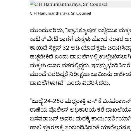
C H Hanumantharaya, Sr. Counsel
ಮುಂದುವರಿದು, “ಪ್ರಾಸಿಕ್ಯೂಷನ್‌ ಎಲ್ಲಿಯೂ ಮಕ್ಕಳ
ಕಾಟನ್‌ ಪೇಟೆ ಠಾಣೆಗೆ ಮಕ್ಕಳು ಹೋದ ನಂತರ ಅಲ್ಲ
ಕಾಯಿದೆ ಸೆಕ್ಷನ್‌ 32 ಅಡಿ ಯಾವ ಕ್ರಮ ಜರುಗಿಸಿದ್
ಹಚ್ಚಬೇಕಿದೆ ಎಂದು ದಾಖಲೆಗಳಲ್ಲಿ ಉಲ್ಲೇಖಿಸಲಾಗಿ
ಮಕ್ಕಳು ಯಾರ ವಶದಲ್ಲಿದ್ದರು. ಇದನ್ನು ಭೇದಿಸ
ಮುಂದೆ ಬರದಿದ್ದರೆ ನಿರೀಕ್ಷಣಾ ಜಾಮೀನು ಅರ
ದಾಖಲೆಗಳಾಗಿವೆ” ಎಂದು ವಿವರಿಸಿದರು.
“ಜುಲೈ 24-25ರ ಮಧ್ಯರಾತ್ರಿ ಎಸ್‌ ಕೆ ಬಸವರಾಜನ್‌
ಠಾಣೆಯ ಪೊಲೀಸ್‌ ಅಧಿಕಾರಿಯ ಕರೆ ದಾಖಲೆಯನ್ನು
ಬಸವರಾಜನ್‌ ಅವರು ಮಠಕ್ಕೆ ಕಾರ್ಯದರ್ಶಿಯಾಗಿ 
ಹಾಲಿ ಪ್ರಕರಣಕ್ಕೆ ಸಂಬಂಧಿಸಿದಂತೆ ಯಾರೆಲ್ಲರನ್ನೂ 