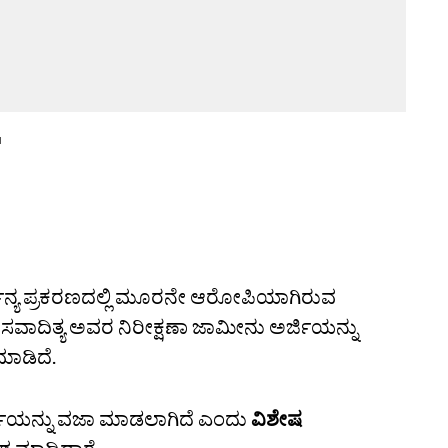
u
ೌರ್ಜನ್ಯ ಪ್ರಕರಣದಲ್ಲಿ ಮೂರನೇ ಆರೋಪಿಯಾಗಿರುವ
ಸವಾದಿತ್ಯ ಅವರ ನಿರೀಕ್ಷಣಾ ಜಾಮೀನು ಅರ್ಜಿಯನ್ನು
ಾಡಿದೆ.
ದ ಅರ್ಜಿಯನ್ನು ವಜಾ ಮಾಡಲಾಗಿದೆ ಎಂದು
ವಿಶೇಷ