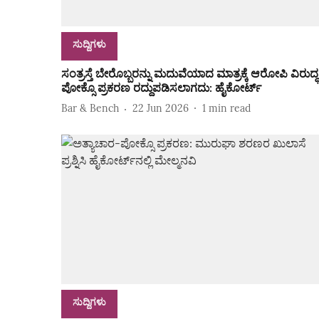
ಸುದ್ದಿಗಳು
ಸಂತ್ರಸ್ತೆ ಬೇರೊಬ್ಬರನ್ನು ಮದುವೆಯಾದ ಮಾತ್ರಕ್ಕೆ ಆರೋಪಿ ವಿರುದ್
ಪೋಕ್ಸೊ ಪ್ರಕರಣ ರದ್ದುಪಡಿಸಲಾಗದು: ಹೈಕೋರ್ಟ್‌
Bar & Bench
22 Jun 2026
1
min read
ಸುದ್ದಿಗಳು