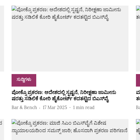
ಸುದ್ದಿಗಳು
ಪೋಕ್ಸೊ ಪ್ರಕರಣ: ಆದೇಶದಲ್ಲಿ ಸ್ಪಷ್ಟನೆ, ನಿರೀಕ್ಷಣಾ ಜಾಮೀನು
ಮ
ಷರತ್ತು ಸಡಿಲಿಕೆ ಕೋರಿ ಹೈಕೋರ್ಟ್‌ ಕದತಟ್ಟಿದ ಬಿಎಸ್‌ವೈ
ತ
Bar & Bench
17 Mar 2025
1
min read
B