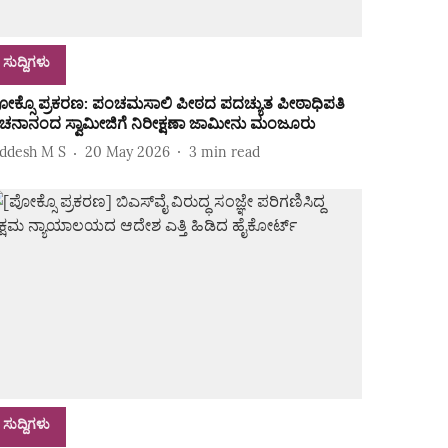
ಸುದ್ದಿಗಳು
ೋಕ್ಸೊ ಪ್ರಕರಣ: ಪಂಚಮಸಾಲಿ ಪೀಠದ ಪದಚ್ಯುತ ಪೀಠಾಧಿಪತಿ
ಚನಾನಂದ ಸ್ವಾಮೀಜಿಗೆ ನಿರೀಕ್ಷಣಾ ಜಾಮೀನು ಮಂಜೂರು
iddesh M S
20 May 2026
3
min read
ಸುದ್ದಿಗಳು