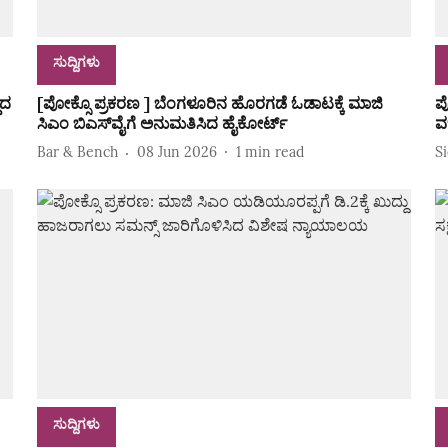
ಸುದ್ದಿಗಳು
ಧದ
[ಪೋಕ್ಸೊ ಪ್ರಕರಣ ] ಬೆಂಗಳೂರಿನ ಹೊರಗಡೆ ಓಡಾಟಕ್ಕೆ ಮಾಜಿ
ಪ
ಸಿಎಂ ಬಿಎಸ್‌ವೈಗೆ ಅನುಮತಿಸಿದ ಹೈಕೋರ್ಟ್‌
ವ
Bar & Bench
08 Jun 2026
1
min read
S
ಸುದ್ದಿಗಳು