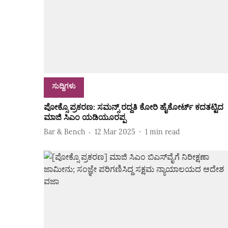
ಸುದ್ದಿಗಳು
ಪೋಕ್ಸೊ ಪ್ರಕರಣ: ಸಮನ್ಸ್‌ ರದ್ದತಿ ಕೋರಿ ಹೈಕೋರ್ಟ್‌ ಕದತಟ್ಟಿದ
ಮಾಜಿ ಸಿಎಂ ಯಡಿಯೂರಪ್ಪ
Bar & Bench
12 Mar 2025
1
min read