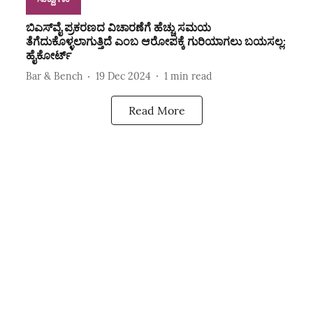
ಬಿಎಸ್‌ವೈ ಪ್ರಕರಣದ ವಿಚಾರಣೆಗೆ ಹೆಚ್ಚು ಸಮಯ
ತೆಗೆದುಕೊಳ್ಳಲಾಗುತ್ತಿದೆ ಎಂಬ ಆರೋಪಕ್ಕೆ ಗುರಿಯಾಗಲು ಬಯಸಲ್ಲ:
ಹೈಕೋರ್ಟ್‌
Bar & Bench
19 Dec 2024
1
min read
Read More