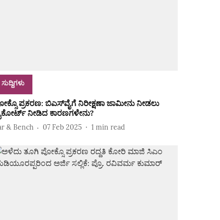
ಸುದ್ದಿಗಳು
ೋಕ್ಸೊ ಪ್ರಕರಣ: ಬಿಎಸ್‌ವೈಗೆ ನಿರೀಕ್ಷಣಾ ಜಾಮೀನು ನೀಡಲು
ೈಕೋರ್ಟ್‌ ನೀಡಿದ ಕಾರಣಗಳೇನು?
ar & Bench
07 Feb 2025
1
min read