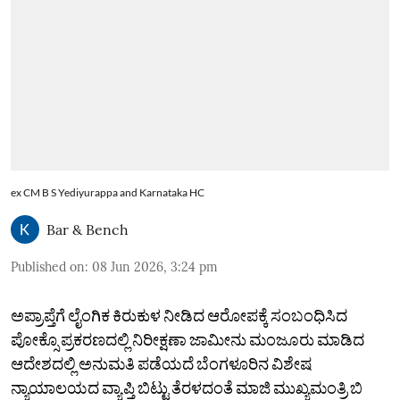
ex CM B S Yediyurappa and Karnataka HC
Bar & Bench
Published on
:
08 Jun 2026, 3:24 pm
ಅಪ್ರಾಪ್ತೆಗೆ ಲೈಂಗಿಕ‌ ಕಿರುಕುಳ ನೀಡಿದ ಆರೋಪಕ್ಕೆ ಸಂಬಂಧಿಸಿದ
ಪೋಕ್ಸೊ ಪ್ರಕರಣದಲ್ಲಿ ನಿರೀಕ್ಷಣಾ ಜಾಮೀನು ಮಂಜೂರು ಮಾಡಿದ
ಆದೇಶದಲ್ಲಿ ಅನುಮತಿ‌ ಪಡೆಯದೆ ಬೆಂಗಳೂರಿನ ವಿಶೇಷ
ನ್ಯಾಯಾಲಯದ ವ್ಯಾಪ್ತಿ ಬಿಟ್ಟು ತೆರಳದಂತೆ ಮಾಜಿ ಮುಖ್ಯಮಂತ್ರಿ ಬಿ‌