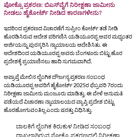
ಪೋಕ್ಸೊ ಪ್ರಕರಣ: ಬಿಎಸ್‌ವೈಗೆ ನಿರೀಕ್ಷಣಾ ಜಾಮೀನು
ನೀಡಲು ಹೈಕೋರ್ಟ್‌ ನೀಡಿದ ಕಾರಣಗಳೇನು?
ಇದರಿಂದ ಪ್ರಕರಣದ ವಿಚಾರಣೆಗೆ ಸುಪ್ರೀಂ ಕೋರ್ಟ್ ತಡೆ ನೀಡಿ
ಹೊರಡಿಸಿರುವ ಆದೇಶ ಪರಿಗಣಿಸಿ ಯಡಿಯೂರಪ್ಪ ಅವರ ಮಧ್ಯಂತರ
ಅರ್ಜಿಯನ್ನು ಪುರಸ್ಕರಿಸಿ ನ್ಯಾಯಾಲಯ ಆದೇಶಿಸಿತು. ಈ
ಆದೇಶದಿಂದ ಯಡಿಯೂರಪ್ಪ ಅವರು ಬೆಂಗಳೂರು ಬಿಟ್ಟು ಹೊರ
ಪ್ರದೇಶಕ್ಕೆ ಪ್ರಯಾಣಿಸಲು ಹಾದಿ ಸುಗಮವಾಗಿದೆ.
ಅಪ್ರಾಪ್ತೆ ಮೇಲಿನ ಲೈಂಗಿಕ ದೌರ್ಜನ್ಯ ಪ್ರಕರಣ ಸಂಬಂಧ
ಯಡಿಯೂರಪ್ಪ ಅವರಿಗೆ ಹೈಕೋರ್ಟ್ 2025ರ ಫೆಬ್ರವರಿ 7ರಂದು
ನಿರೀಕ್ಷಣಾ ಜಾಮೀನು ಮಂಜೂರು ಮಾಡಿತ್ತು.‌ ಈ ವೇಳೆ ‌ಅನುಮತಿ‌
ಪಡೆಯದೆ ವಿಚಾರಣಾ ನ್ಯಾಯಾಲಯದ ವ್ಯಾಪ್ತಿ ಪ್ರದೇಶ ಬಿಟ್ಟು
ಹೊರಹೋಗುವಂತಿಲ್ಲ ಎಂದು ಷರತ್ತು ವಿಧಿಸಿತ್ತು.
ಬಾಲಕಿಗೆ ಲೈಂಗಿಕ ಕಿರುಕುಳ ನೀಡಿದ ಸಂಬಂಧ
ದಾಖಲಾಗಿರುವ ಪೋಕ್ಸೊ ಪ್ರಕರಣದಲ್ಲಿ ನಿರೀಕ್ಷಣಾ