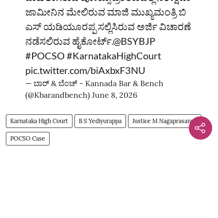
ಜಾಮೀನಿನ ಮೇಲಿರುವ ಮಾಜಿ ಮುಖ್ಯಮಂತ್ರಿ ಬಿ
ಎಸ್‌ ಯಡಿಯೂರಪ್ಪ ಸಲ್ಲಿಸಿರುವ ಅರ್ಜಿ ವಿಚಾರಣೆ
ನಡೆಸಲಿರುವ ಹೈಕೋರ್ಟ್‌.
@BSYBJP
#POCSO
#KarnatakaHighCourt
pic.twitter.com/biAxbxF3NU
— ಬಾರ್‌ & ಬೆಂಚ್ - Kannada Bar & Bench
(@Kbarandbench)
June 8, 2026
Karnataka High Court
B S Yediyurappa
Justice M Nagaprasanna
POCSO Case