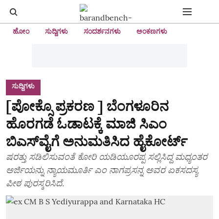
ಹೋಂ
ಸುದ್ದಿಗಳು
ಸಂದರ್ಶನಗಳು
ಅಂಕಣಗಳು
ಸುದ್ದಿಗಳು
[ಪೋಕ್ಸೊ ಪ್ರಕರಣ ] ಬೆಂಗಳೂರಿನ
ಹೊರಗಡೆ ಓಡಾಟಕ್ಕೆ ಮಾಜಿ ಸಿಎಂ
ಬಿಎಸ್‌ವೈಗೆ ಅನುಮತಿಸಿದ ಹೈಕೋರ್ಟ್‌
ಷರತ್ತು ಸಡಿಲಿಸುವಂತೆ ಕೋರಿ ಯಡಿಯೂರಪ್ಪ ಸಲ್ಲಿಸಿದ್ದ ಮಧ್ಯಂತರ
ಅರ್ಜಿಯನ್ನು ನ್ಯಾಯಮೂರ್ತಿ ಎಂ ನಾಗಪ್ರಸನ್ನ ಅವರ ಏಕಸದಸ್ಯ
ಪೀಠ ಪುರಸ್ಕರಿಸಿದೆ.