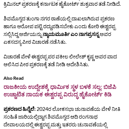
ಕ್ರಿಮಿನಲ್‌ ಪ್ರಕರಣಕ್ಕೆ ಕರ್ನಾಟಕ ಹೈಕೋರ್ಟ್ ಶುಕ್ರವಾರ ತಡೆ ನೀಡಿದೆ.
ಶಿವಮೊಗ್ಗದ ತುಂಗಾ ನಗರ ಠಾಣೆಯಲ್ಲಿ ದಾಖಲಾಗಿರುವ ಪ್ರಕರಣ
ಹಾಗೂ ಆರೋಪ ಪಟ್ಟಿ ರದ್ದುಪಡಿಸಬೇಕು ಎಂದು ಕೋರಿ ಈಶ್ವರಪ್ಪ
ಸಲ್ಲಿಸಿದ್ದ ಅರ್ಜಿಯನ್ನು
ನ್ಯಾಯಮೂರ್ತಿ ಎಂ ನಾಗಪ್ರಸನ್ನ
ಅವರ
ಏಕಸದಸ್ಯ ಪೀಠ ವಿಚಾರಣೆ ನಡೆಸಿತು.
ವಿಚಾರಣೆ ವೇಳೆ ಈಶ್ವರಪ್ಪ ಪರ ವಕೀಲ ಲೀಲೇಶ್ ಕೃಷ್ಣ ಅವರ ವಾದ
ಆಲಿಸಿದ ಪೀಠ ಪ್ರಕರಣಕ್ಕೆ ತಡೆ ನೀಡಿ ಆದೇಶಿಸಿತು.
Also Read
ರಾಜಕೀಯ ಉದ್ದೇಶಕ್ಕೆ ಧಾರ್ಮಿಕ ಸ್ಥಳ ಬಳಕೆ ಸಲ್ಲ: ಬಿಜೆಪಿ
ಉಚ್ಚಾಟಿತ ನಾಯಕ ಈಶ್ವರಪ್ಪ ವಿರುದ್ಧ ಹೈಕೋರ್ಟ್‌ ಕಿಡಿ
ಪ್ರಕರಣದ ಹಿನ್ನೆಲೆ:
2024ರ ಲೋಕಸಭಾ ಚುನಾವಣೆಯ ವೇಳೆ ನೀತಿ
ಸಂಹಿತೆ ಜಾರಿಯಲ್ಲಿದ್ದಾಗ ಶಿವಮೊಗ್ಗದ ಆದಿ ರಂಗನಾಥ
ದೇವಾಲಯದಲ್ಲಿ ಈಶ್ವರಪ್ಪ ಮತ್ತು ಇತರರು ಚುನಾವಣೆಯಲ್ಲಿ