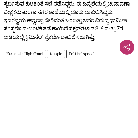
ಸ್ಪರ್ಧಿಸುವ ಕುರಿತಂತೆ ಸಭೆ ನಡೆಸಿದ್ದರು. ಈ ಹಿನ್ನೆಲೆಯಲ್ಲಿ ಚುನಾವಣಾ
ವೀಕ್ಷಕರು ತುಂಗಾ ನಗರ ಠಾಣೆಯಲ್ಲಿ ದೂರು ದಾಖಲಿಸಿದ್ದರು.
ಇದರನ್ವಯ ಈಶ್ವರಪ್ಪ ಸೇರಿದಂತೆ ಒಂಬತ್ತು ಜನರ ವಿರುದ್ಧ ಧಾರ್ಮಿಕ
ಸಂಸ್ಥೆಗಳ ದುರ್ಬಳಕೆ ತಡೆ ಕಾಯಿದೆ ಸೆಕ್ಷನ್‌ಗಳಾದ 3, 6 ಮತ್ತು 7ರ
ಅಡಿಯಲ್ಲಿ ಕ್ರಿಮಿನಲ್ ಪ್ರಕರಣ ದಾಖಲಿಸಲಾಗಿತ್ತು.
Karnataka High Court
temple
Political speech