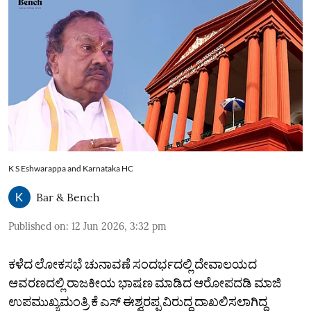
K S Eshwarappa and Karnataka HC
Bar & Bench
Published on
:
12 Jun 2026, 3:32 pm
ಕಳೆದ ಲೋಕಸಭೆ ಚುನಾವಣೆ ಸಂದರ್ಭದಲ್ಲಿ ದೇವಾಲಯದ
ಆವರಣದಲ್ಲಿ ರಾಜಕೀಯ ಭಾಷಣ ಮಾಡಿದ ಆರೋಪದಡಿ ಮಾಜಿ
ಉಪಮುಖ್ಯಮಂತ್ರಿ ಕೆ ಎಸ್ ಈಶ್ವರಪ್ಪ ವಿರುದ್ಧ ದಾಖಲಿಸಲಾಗಿದ್ದ