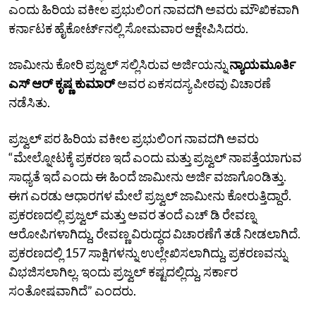
ಎಂದು ಹಿರಿಯ ವಕೀಲ ಪ್ರಭುಲಿಂಗ ನಾವದಗಿ ಅವರು ಮೌಖಿಕವಾಗಿ
ಕರ್ನಾಟಕ ಹೈಕೋರ್ಟ್‌ನಲ್ಲಿ ಸೋಮವಾರ ಆಕ್ಷೇಪಿಸಿದರು.
ಜಾಮೀನು ಕೋರಿ ಪ್ರಜ್ವಲ್‌ ಸಲ್ಲಿಸಿರುವ ಅರ್ಜಿಯನ್ನು
ನ್ಯಾಯಮೂರ್ತಿ
ಎಸ್‌ ಆರ್‌ ಕೃಷ್ಣ ಕುಮಾರ್‌
ಅವರ ಏಕಸದಸ್ಯ ಪೀಠವು ವಿಚಾರಣೆ
ನಡೆಸಿತು.
ಪ್ರಜ್ವಲ್‌ ಪರ ಹಿರಿಯ ವಕೀಲ ಪ್ರಭುಲಿಂಗ ನಾವದಗಿ ಅವರು
“ಮೇಲ್ನೋಟಕ್ಕೆ ಪ್ರಕರಣ ಇದೆ ಎಂದು ಮತ್ತು ಪ್ರಜ್ವಲ್‌ ನಾಪತ್ತೆಯಾಗುವ
ಸಾಧ್ಯತೆ ಇದೆ ಎಂದು ಈ ಹಿಂದೆ ಜಾಮೀನು ಅರ್ಜಿ ವಜಾಗೊಂಡಿತ್ತು.
ಈಗ ಎರಡು ಆಧಾರಗಳ ಮೇಲೆ ಪ್ರಜ್ವಲ್‌ ಜಾಮೀನು ಕೋರುತ್ತಿದ್ದಾರೆ.
ಪ್ರಕರಣದಲ್ಲಿ ಪ್ರಜ್ವಲ್‌ ಮತ್ತು ಅವರ ತಂದೆ ಎಚ್‌ ಡಿ ರೇವಣ್ನ
ಆರೋಪಿಗಳಾಗಿದ್ದು, ರೇವಣ್ಣ ವಿರುದ್ಧದ ವಿಚಾರಣೆಗೆ ತಡೆ ನೀಡಲಾಗಿದೆ.
ಪ್ರಕರಣದಲ್ಲಿ 157 ಸಾಕ್ಷಿಗಳನ್ನು ಉಲ್ಲೇಖಿಸಲಾಗಿದ್ದು, ಪ್ರಕರಣವನ್ನು
ವಿಭಜಿಸಲಾಗಿಲ್ಲ. ಇಂದು ಪ್ರಜ್ವಲ್‌ ಕಷ್ಟದಲ್ಲಿದ್ದು, ಸರ್ಕಾರ
ಸಂತೋಷವಾಗಿದೆ” ಎಂದರು.