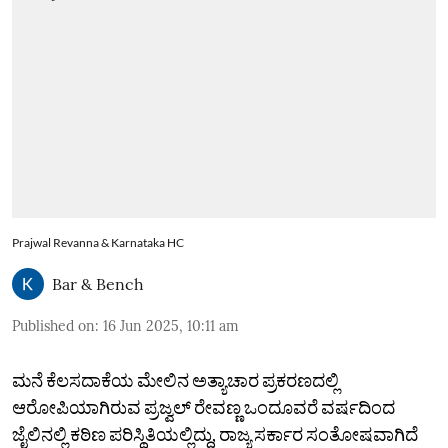
Prajwal Revanna & Karnataka HC
Bar & Bench
Published on
:
16 Jun 2025, 10:11 am
ಮನೆ ಕೆಲಸದಾಕೆಯ ಮೇಲಿನ ಅತ್ಯಾಚಾರ ಪ್ರಕರಣದಲ್ಲಿ
ಆರೋಪಿಯಾಗಿರುವ ಪ್ರಜ್ವಲ್‌ ರೇವಣ್ಣ ಒಂದೂವರೆ ವರ್ಷದಿಂದ
ಜೈಲಿನಲ್ಲಿ ಕಠಿಣ ಪರಿಸ್ಥಿತಿಯಲ್ಲಿದ್ದು, ರಾಜ್ಯ ಸರ್ಕಾರ ಸಂತೋಷವಾಗಿದೆ