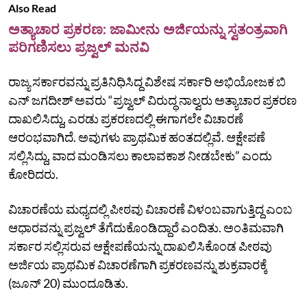
Also Read
ಅತ್ಯಾಚಾರ ಪ್ರಕರಣ: ಜಾಮೀನು ಅರ್ಜಿಯನ್ನು ಸ್ವತಂತ್ರವಾಗಿ
ಪರಿಗಣಿಸಲು ಪ್ರಜ್ವಲ್‌ ಮನವಿ
ರಾಜ್ಯ ಸರ್ಕಾರವನ್ನು ಪ್ರತಿನಿಧಿಸಿದ್ದ ವಿಶೇಷ ಸರ್ಕಾರಿ ಅಭಿಯೋಜಕ ಬಿ
ಎನ್‌ ಜಗದೀಶ್‌ ಅವರು “ಪ್ರಜ್ವಲ್‌ ವಿರುದ್ಧ ನಾಲ್ವರು ಅತ್ಯಾಚಾರ ಪ್ರಕರಣ
ದಾಖಲಿಸಿದ್ದು, ಎರಡು ಪ್ರಕರಣದಲ್ಲಿ ಈಗಾಗಲೇ ವಿಚಾರಣೆ
ಆರಂಭವಾಗಿದೆ. ಅವುಗಳು ಪ್ರಾಥಮಿಕ ಹಂತದಲ್ಲಿವೆ. ಆಕ್ಷೇಪಣೆ
ಸಲ್ಲಿಸಿದ್ದು, ವಾದ ಮಂಡಿಸಲು ಕಾಲಾವಕಾಶ ನೀಡಬೇಕು” ಎಂದು
ಕೋರಿದರು.
ವಿಚಾರಣೆಯ ಮಧ್ಯದಲ್ಲಿ ಪೀಠವು ವಿಚಾರಣೆ ವಿಳಂಬವಾಗುತ್ತಿದ್ದ ಎಂಬ
ಆಧಾರವನ್ನು ಪ್ರಜ್ವಲ್‌ ತೆಗೆದುಕೊಂಡಿದ್ದಾರೆ ಎಂದಿತು. ಅಂತಿಮವಾಗಿ
ಸರ್ಕಾರ ಸಲ್ಲಿಸರುವ ಆಕ್ಷೇಪಣೆಯನ್ನು ದಾಖಲಿಸಿಕೊಂಡ ಪೀಠವು
ಅರ್ಜಿಯ ಪ್ರಾಥಮಿಕ ವಿಚಾರಣೆಗಾಗಿ ಪ್ರಕರಣವನ್ನು ಶುಕ್ರವಾರಕ್ಕೆ
(ಜೂನ್‌ 20) ಮುಂದೂಡಿತು.