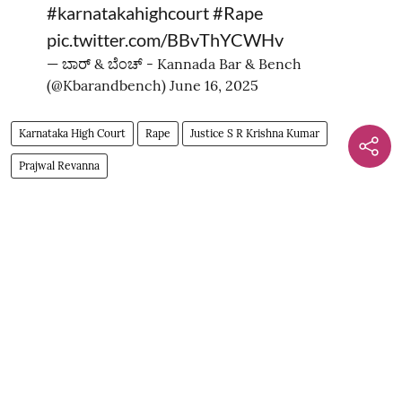
#karnatakahighcourt
#Rape
pic.twitter.com/BBvThYCWHv
— ಬಾರ್‌ & ಬೆಂಚ್ - Kannada Bar & Bench
(@Kbarandbench)
June 16, 2025
Karnataka High Court
Rape
Justice S R Krishna Kumar
Prajwal Revanna