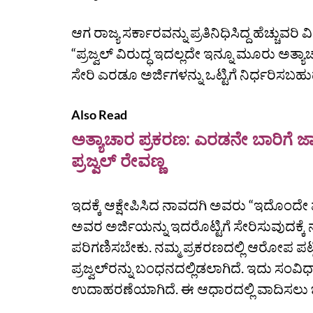
ಆಗ ರಾಜ್ಯ ಸರ್ಕಾರವನ್ನು ಪ್ರತಿನಿಧಿಸಿದ್ದ ಹೆಚ್ಚ
“ಪ್ರಜ್ವಲ್‌ ವಿರುದ್ಧ ಇದಲ್ಲದೇ ಇನ್ನೂ ಮೂರು ಅತ
ಸೇರಿ ಎರಡೂ ಅರ್ಜಿಗಳನ್ನು ಒಟ್ಟಿಗೆ ನಿರ್ಧರಿಸಬ
Also Read
ಅತ್ಯಾಚಾರ ಪ್ರಕರಣ: ಎರಡನೇ ಬಾರಿಗೆ ಜ
ಪ್ರಜ್ವಲ್‌ ರೇವಣ್ಣ
ಇದಕ್ಕೆ ಆಕ್ಷೇಪಿಸಿದ ನಾವದಗಿ ಅವರು “ಇದೊಂದೇ ಪ್ರ
ಅವರ ಅರ್ಜಿಯನ್ನು ಇದರೊಟ್ಟಿಗೆ ಸೇರಿಸುವುದಕ್ಕೆ ನಮ
ಪರಿಗಣಿಸಬೇಕು. ನಮ್ಮ ಪ್ರಕರಣದಲ್ಲಿ ಆರೋಪ ಪಟ್ಟಿ 
ಪ್ರಜ್ವಲ್‌ರನ್ನು ಬಂಧನದಲ್ಲಿಡಲಾಗಿದೆ. ಇದು ಸಂವಿ
ಉದಾಹರಣೆಯಾಗಿದೆ. ಈ ಆಧಾರದಲ್ಲಿ ವಾದಿಸಲು 