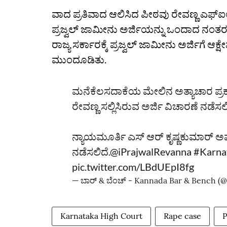
ವಾದ ಪ್ರತಿವಾದ ಆಲಿಸಿದ ಪೀಠವು ರೇವಣ್ಣ ಎಫ್‌ಐಆರ್
ಪ್ರಜ್ವಲ್‌ ಜಾಮೀನು ಅರ್ಜಿಯನ್ನು ಒಂದಾದ ನಂತರ ಮತ್ತ
ರಾಜ್ಯ ಸರ್ಕಾರಕ್ಕೆ ಪ್ರಜ್ವಲ್‌ ಜಾಮೀನು ಅರ್ಜಿಗೆ ಆಕ್
ಮುಂದೂಡಿತು.
ಮನೆಕೆಲಸದಾಕೆಯ ಮೇಲಿನ ಅತ್ಯಾಚಾರ ಪ್ರಕ
ರೇವಣ್ಣ ಸಲ್ಲಿಸಿರುವ ಅರ್ಜಿ ವಿಚಾರಣೆ ನಡೆಸ
ನ್ಯಾಯಮೂರ್ತಿ ಎಸ್‌ ಆರ್‌ ಕೃಷ್ಣಕುಮಾರ್‌ 
ನಡೆಸಲಿದೆ.
@iPrajwalRevanna
#Karna
pic.twitter.com/LBdUEpI8fg
— ಬಾರ್‌ & ಬೆಂಚ್ - Kannada Bar & Bench 
Karnataka High Court
Rape case
P