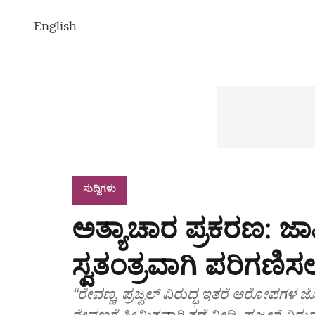
English
ಸುದ್ದಿಗಳು
ಅತ್ಯಾಚಾರ ಪ್ರಕರಣ: ಜ
ಸ್ವತಂತ್ರವಾಗಿ ಪರಿಗಣಿಸಲ
“ರೇವಣ್ಣ, ಪ್ರಜ್ವಲ್‌ ವಿರುದ್ಧ ಇತರೆ ಆರೋಪಗಳ ಜೊತೆ
ರೇವಣ್ಣಗೆ ಸೀಮಿತವಾಗಿ ತಡೆ ನೀಡಿ, ಪ್ರಜ್ವಲ್‌ ವ