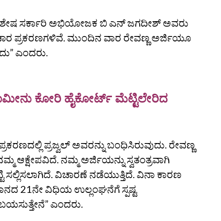
ುವರಿ ವಿಶೇಷ ಸರ್ಕಾರಿ ಅಭಿಯೋಜಕ ಬಿ ಎನ್‌ ಜಗದೀಶ್‌ ಅವರು
್ಯಾಚಾರ ಪ್ರಕರಣಗಳಿವೆ. ಮುಂದಿನ ವಾರ ರೇವಣ್ಣ ಅರ್ಜಿಯೂ
ಹುದು” ಎಂದರು.
ಾಮೀನು ಕೋರಿ ಹೈಕೋರ್ಟ್‌ ಮೆಟ್ಟಿಲೇರಿದ
ಕರಣದಲ್ಲಿ ಪ್ರಜ್ವಲ್‌ ಅವರನ್ನು ಬಂಧಿಸಿರುವುದು. ರೇವಣ್ಣ
್ಮ ಆಕ್ಷೇಪವಿದೆ. ನಮ್ಮ ಅರ್ಜಿಯನ್ನು ಸ್ವತಂತ್ರವಾಗಿ
ಸಲ್ಲಿಸಲಾಗಿದೆ. ವಿಚಾರಣೆ ನಡೆಯುತ್ತಿದೆ. ವಿನಾ ಕಾರಣ
ಧಾನದ 21ನೇ ವಿಧಿಯ ಉಲ್ಲಂಘನೆಗೆ ಸ್ಪಷ್ಟ
ಬಯಸುತ್ತೇನೆ” ಎಂದರು.