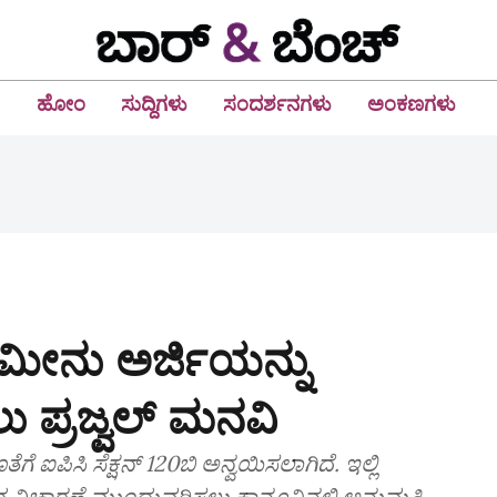
ಹೋಂ
ಸುದ್ದಿಗಳು
ಸಂದರ್ಶನಗಳು
ಅಂಕಣಗಳು
ಾಮೀನು ಅರ್ಜಿಯನ್ನು
ು ಪ್ರಜ್ವಲ್‌ ಮನವಿ
ಗೆ ಐಪಿಸಿ ಸೆಕ್ಷನ್‌ 120ಬಿ ಅನ್ವಯಿಸಲಾಗಿದೆ. ಇಲ್ಲಿ
ಿರುದ್ಧ ವಿಚಾರಣೆ ಮುಂದುವರಿಸಲು ಕಾನೂನಿನಲ್ಲಿ ಅನುಮತಿ