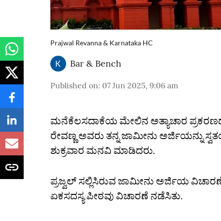
Prajwal Revanna & Karnataka HC
Bar & Bench
Published on
:
07 Jun 2025, 9:06 am
ಮನೆಕೆಲಸದಾಕೆಯ ಮೇಲಿನ ಅತ್ಯಾಚಾರ ಪ್ರಕರಣದ
ರೇವಣ್ಣ ಅವರು ತನ್ನ ಜಾಮೀನು ಅರ್ಜಿಯನ್ನು ಸ್ವತ
ಶುಕ್ರವಾರ ಮನವಿ ಮಾಡಿದರು.
ಪ್ರಜ್ವಲ್‌ ಸಲ್ಲಿಸಿರುವ ಜಾಮೀನು ಅರ್ಜಿಯ ವಿಚಾರ
ಏಕಸದಸ್ಯ ಪೀಠವು ವಿಚಾರಣೆ ನಡೆಸಿತು.