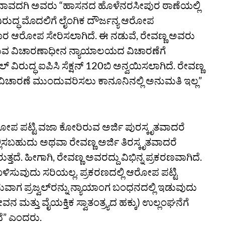
ಭುಲಿಂಗ ನಾವದಗಿ ಅವರು “ಹಾಸನದ ಹೊಳೆನರಸೀಪುರ ಠಾಣೆಯಲ್ಲಿ
್‌ ವಿರುದ್ಧ ಮೊದಲಿಗೆ ಲೈಂಗಿಕ ದೌರ್ಜನ್ಯ ಆರೋಪ
್ಯಾಚಾರ ಆರೋಪ ಸೇರಿಸಲಾಗಿದೆ. ಈ ನಡುವೆ, ರೇವಣ್ಣ ಅವರು
ರಿರುವ ವಿಚಾರಣಾಧೀನ ನ್ಯಾಯಾಲಯದ ವಿಚಾರಣೆಗೆ
ಲ್‌ ವಿರುದ್ಧ ಐಪಿಸಿ ಸೆಕ್ಷನ್‌ 120ಬಿ ಅನ್ವಯಿಸಲಾಗಿದೆ. ರೇವಣ್ಣ
ದ್ಧ ವಿಚಾರಣೆ ಮುಂದುವರಿಸಲು ಕಾನೂನಿನಲ್ಲಿ ಅನುಮತಿ ಇಲ್ಲ”
ರೋಪ ಪಟ್ಟಿ ವಜಾ ಕೋರಿರುವ ಅರ್ಜಿ ಪುರಸ್ಕೃತವಾದರೆ
ಲ್ಲಿಸಬಹುದು ಅಥವಾ ರೇವಣ್ಣ ಅರ್ಜಿ ತಿರಸ್ಕೃತವಾದರೆ
ತದೆ. ಹೀಗಾಗಿ, ರೇವಣ್ಣ ಅವರದ್ದು ವಿಭಿನ್ನ ಪ್ರಕರಣವಾಗಿದೆ.
 ಉಳಿಸುವುದು ಸರಿಯಲ್ಲ. ಪ್ರಕರಣದಲ್ಲಿ ಆರೋಪ ಪಟ್ಟಿ
ರುವಾಗ ಪ್ರಜ್ವಲ್‌ರನ್ನು ನ್ಯಾಯಾಂಗ ಬಂಧನದಲ್ಲಿ ಇಡುವುದು
ಮತ್ತು ವೈಯಕ್ತಿಕ ಸ್ವಾತಂತ್ರ್ಯದ ಹಕ್ಕು) ಉಲ್ಲಂಘನೆಗೆ
ೆ” ಎಂದರು.