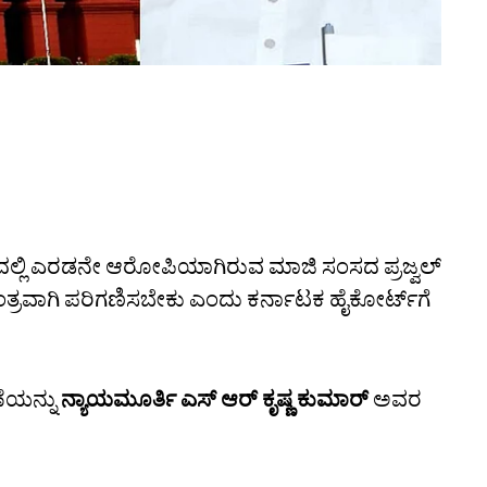
ಲ್ಲಿ ಎರಡನೇ ಆರೋಪಿಯಾಗಿರುವ ಮಾಜಿ ಸಂಸದ ಪ್ರಜ್ವಲ್‌
ಂತ್ರವಾಗಿ ಪರಿಗಣಿಸಬೇಕು ಎಂದು ಕರ್ನಾಟಕ ಹೈಕೋರ್ಟ್‌ಗೆ
ಣೆಯನ್ನು
ನ್ಯಾಯಮೂರ್ತಿ ಎಸ್‌ ಆರ್‌ ಕೃಷ್ಣ ಕುಮಾರ್‌
ಅವರ