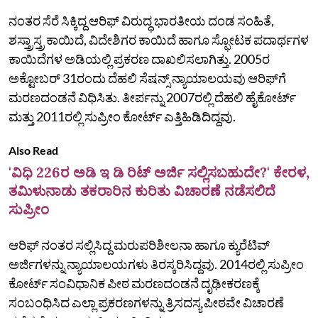
ನಂತರ ಸೆರೆ ಸಿಕ್ಕಿದ್ದ ಆರಿಫ್ ವಿರುದ್ಧ ಭಾರತೀಯ ದಂಡ ಸಂಹಿತೆ,
ಶಸ್ತ್ರಾಸ್ತ್ರ ಕಾಯಿದೆ, ವಿದೇಶಿಗರ ಕಾಯಿದೆ ಹಾಗೂ ಸ್ಫೋಟಕ ಪದಾರ್ಥಗಳ
ಕಾಯಿದೆಗಳ ಅಡಿಯಲ್ಲಿ ಪ್ರಕರಣ ದಾಖಲಿಸಲಾಗಿತ್ತು. 2005ರ
ಅಕ್ಟೋಬರ್ 31ರಂದು ದೆಹಲಿ ಸೆಷನ್ಸ್ ನ್ಯಾಯಾಲಯವು ಆರಿಫ್‌ಗೆ
ಮರಣದಂಡನೆ ವಿಧಿಸಿತು. ತೀರ್ಪನ್ನು 2007ರಲ್ಲಿ ದೆಹಲಿ ಹೈಕೋರ್ಟ್
ಮತ್ತು 2011ರಲ್ಲಿ ಸುಪ್ರೀಂ ಕೋರ್ಟ್ ಎತ್ತಿಹಿಡಿದಿದ್ದವು.
Also Read
'ವಿಧಿ 226ರ ಅಡಿ ಇ ಡಿ ರಿಟ್ ಅರ್ಜಿ ಸಲ್ಲಿಸಬಹುದೇ?' ಕೇರಳ,
ತಮಿಳುನಾಡು ತಕರಾರಿನ ಕುರಿತು ವಿಚಾರಣೆ ನಡೆಸಲಿದೆ
ಸುಪ್ರೀಂ
ಆರಿಫ್ ನಂತರ ಸಲ್ಲಿಸಿದ್ದ ಮರುಪರಿಶೀಲನಾ ಹಾಗೂ ಕ್ಯುರೆಟಿವ್
ಅರ್ಜಿಗಳನ್ನು ನ್ಯಾಯಾಲಯಗಳು ತಿರಸ್ಕರಿಸಿದ್ದವು. 2014ರಲ್ಲಿ ಸುಪ್ರೀಂ
ಕೋರ್ಟ್ ಸಂವಿಧಾನಿಕ ಪೀಠ ಮರಣದಂಡನೆ ದೃಢೀಕರಣಕ್ಕೆ
ಸಂಬಂಧಿಸಿದ ಎಲ್ಲಾ ಪ್ರಕರಣಗಳನ್ನು ತ್ರಿಸದಸ್ಯ ಪೀಠವೇ ವಿಚಾರಣೆ