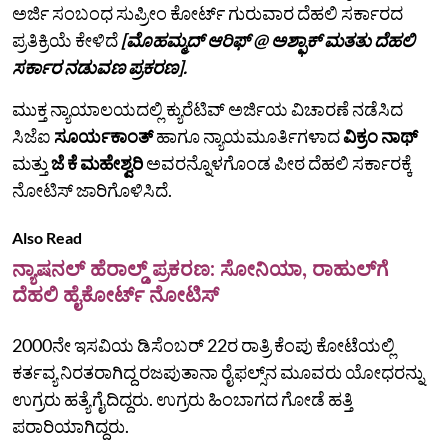
ಅರ್ಜಿ ಸಂಬಂಧ ಸುಪ್ರೀಂ ಕೋರ್ಟ್‌ ಗುರುವಾರ ದೆಹಲಿ ಸರ್ಕಾರದ
ಪ್ರತಿಕ್ರಿಯೆ ಕೇಳಿದೆ
[ಮೊಹಮ್ಮದ್ ಆರಿಫ್ @ ಅಶ್ಫಾಕ್ ಮತತು ದೆಹಲಿ
ಸರ್ಕಾರ ನಡುವಣ ಪ್ರಕರಣ].
ಮುಕ್ತ ನ್ಯಾಯಾಲಯದಲ್ಲಿ ಕ್ಯುರೆಟಿವ್ ಅರ್ಜಿಯ ವಿಚಾರಣೆ ನಡೆಸಿದ
ಸಿಜೆಐ
ಸೂರ್ಯಕಾಂತ್
ಹಾಗೂ ನ್ಯಾಯಮೂರ್ತಿಗಳಾದ
ವಿಕ್ರಂ ನಾಥ್
ಮತ್ತು
ಜೆ ಕೆ ಮಹೇಶ್ವರಿ
ಅವರನ್ನೊಳಗೊಂಡ ಪೀಠ ದೆಹಲಿ ಸರ್ಕಾರಕ್ಕೆ
ನೋಟಿಸ್ ಜಾರಿಗೊಳಿಸಿದೆ.
Also Read
ನ್ಯಾಷನಲ್ ಹೆರಾಲ್ಡ್ ಪ್ರಕರಣ: ಸೋನಿಯಾ, ರಾಹುಲ್‌ಗೆ
ದೆಹಲಿ ಹೈಕೋರ್ಟ್ ನೋಟಿಸ್
2000ನೇ ಇಸವಿಯ ಡಿಸೆಂಬರ್ 22ರ ರಾತ್ರಿ ಕೆಂಪು ಕೋಟೆಯಲ್ಲಿ
ಕರ್ತವ್ಯ ನಿರತರಾಗಿದ್ದ ರಜಪುತಾನಾ ರೈಫಲ್ಸ್‌ನ ಮೂವರು ಯೋಧರನ್ನು
ಉಗ್ರರು ಹತ್ಯೆಗೈದಿದ್ದರು. ಉಗ್ರರು ಹಿಂಬಾಗದ ಗೋಡೆ ಹತ್ತಿ
ಪರಾರಿಯಾಗಿದ್ದರು.