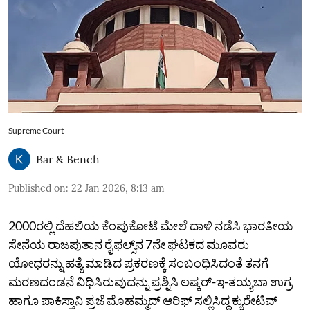
Supreme Court
Bar & Bench
Published on
:
22 Jan 2026, 8:13 am
2000ರಲ್ಲಿ ದೆಹಲಿಯ ಕೆಂಪುಕೋಟೆ ಮೇಲೆ ದಾಳಿ ನಡೆಸಿ ಭಾರತೀಯ
ಸೇನೆಯ ರಾಜಪುತಾನ ರೈಫಲ್ಸ್‌ನ 7ನೇ ಘಟಕದ ಮೂವರು
ಯೋಧರನ್ನು ಹತ್ಯೆ ಮಾಡಿದ ಪ್ರಕರಣಕ್ಕೆ ಸಂಬಂಧಿಸಿದಂತೆ ತನಗೆ
ಮರಣದಂಡನೆ ವಿಧಿಸಿರುವುದನ್ನು ಪ್ರಶ್ನಿಸಿ ಲಷ್ಕರ್‌-ಇ-ತಯ್ಯಬಾ ಉಗ್ರ
ಹಾಗೂ ಪಾಕಿಸ್ತಾನಿ ಪ್ರಜೆ ಮೊಹಮ್ಮದ್ ಆರಿಫ್ ಸಲ್ಲಿಸಿದ್ದ ಕ್ಯುರೇಟಿವ್‌