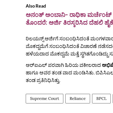
Also Read
ಅನಂತ್ ಅಂಬಾನಿ- ರಾಧಿಕಾ ಮರ್ಚೆಂಟ್ 
ತೊಂದರೆ: ಅರ್ಜಿ ತಿರಸ್ಕರಿಸಿದ ದೆಹಲಿ ಹ
ರಿಲಯನ್ಸ್‌ ಅರ್ಜಿಗೆ ಸಂಬಂಧಿಸಿದಂತೆ ಮಂಗಳವಾ
ಮೊಕದ್ದಮೆಗೆ ಸಂಬಂಧಿಸಿದಂತೆ ವಿಚಾರಣೆ ನಡೆಸದ
ಹಳೆಯದಾದ ಮೊಕದ್ದಮೆ ಮತ್ತೆ ಸ್ಥಗಿತಗೊಂಡಿದ್ದು ಸ
ಆರ್‌ಐಎಲ್ ಪರವಾಗಿ ಹಿರಿಯ ವಕೀಲರಾದ
ಅಭಿಷೇ
ಹಾಗೂ ಅವರ ತಂಡ ವಾದ ಮಂಡಿಸಿತು. ಬಿಪಿಸಿಎಲ್‌
ತಂಡ ಪ್ರತಿನಿಧಿಸಿತ್ತು.
Supreme Court
Reliance
BPCL