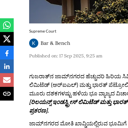
Supreme Court
Bar & Bench
Published on
:
17 Sep 2025, 9:25 am
ಗುಜರಾತ್‌ನ ಜಾಮ್‌ನಗರದ ಹೆಚ್ಚುವರಿ ಹಿರಿಯ ಸಿವಿ
ಲಿಮಿಟೆಡ್ (ಆರ್‌ಐಎಲ್) ಮತ್ತು ಭಾರತ್ ಪೆಟ್ರೋ
ಮೂರು ದಶಕಗಳಷ್ಟು ಹಳೆಯ ಭೂ ವ್ಯಾಜ್ಯದ ವಿಚಾರ
[ರಿಲಯನ್ಸ್ ಇಂಡಸ್ಟ್ರೀಸ್ ಲಿಮಿಟೆಡ್ ಮತ್ತು ಭ
ಪ್ರಕರಣ].
ಜಾಮ್‌ನಗರದ ಮೋತಿ ಖಾವ್ಡಿಯಲ್ಲಿರುವ ಭೂಮಿಗೆ ಸ