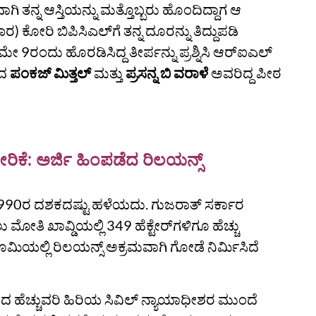
ಾಗಿ ತನ್ನ ಆಸ್ತಿಯನ್ನು ಮತ್ತೊಬ್ಬರು ಹೊಂದಿದ್ದಾಗ ಆ
 ಕೋರಿ ಬಿಪಿಸಿಎಲ್‌ಗೆ ತನ್ನ ದೂರನ್ನು ತಿದ್ದುಪಡಿ
ರಂದು ಹೊರಡಿಸಿದ್ದ ತೀರ್ಪನ್ನು ಪ್ರಶ್ನಿಸಿ ಆರ್‌ಐಎಲ್
ಾದ
ಪಂಕಜ್ ಮಿತ್ತಲ್‌
ಮತ್ತು
ಪ್ರಸನ್ನ ಬಿ ವರಾಳೆ
ಅವರಿದ್ದ ಪೀಠ
ರಿಕೆ: ಅರ್ಜಿ ಹಿಂಪಡೆದ ರಿಲಯನ್ಸ್
ಯ 1990ರ ದಶಕದಷ್ಟು ಹಳೆಯದು. ಗುಜರಾತ್ ಸರ್ಕಾರ
ು ಮೋತಿ ಖಾವ್ಡಿಯಲ್ಲಿ 349 ಹೆಕ್ಟೇರ್‌ಗಳಿಗೂ ಹೆಚ್ಚು
ಯಲ್ಲಿ ರಿಲಯನ್ಸ್‌ ಅಕ್ರಮವಾಗಿ ಗೋಡೆ ನಿರ್ಮಿಸಿದೆ
ರದ ಹೆಚ್ಚುವರಿ ಹಿರಿಯ ಸಿವಿಲ್ ನ್ಯಾಯಾಧೀಶರ ಮುಂದೆ