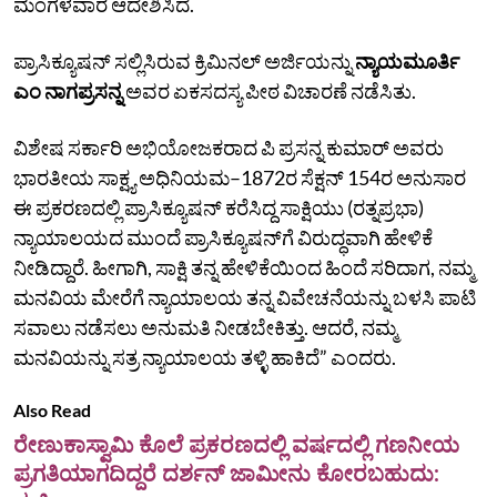
ಮಂಗಳವಾರ ಆದೇಶಿಸಿದೆ.
ಪ್ರಾಸಿಕ್ಯೂಷನ್‌ ಸಲ್ಲಿಸಿರುವ ಕ್ರಿಮಿನಲ್‌ ಅರ್ಜಿಯನ್ನು
ನ್ಯಾಯಮೂರ್ತಿ
ಎಂ ನಾಗಪ್ರಸನ್ನ
ಅವರ ಏಕಸದಸ್ಯ ಪೀಠ ವಿಚಾರಣೆ ನಡೆಸಿತು.
ವಿಶೇಷ ಸರ್ಕಾರಿ ಅಭಿಯೋಜಕರಾದ ಪಿ ಪ್ರಸನ್ನ ಕುಮಾರ್ ಅವರು
ಭಾರತೀಯ ಸಾಕ್ಷ್ಯ ಅಧಿನಿಯಮ–1872ರ ಸೆಕ್ಷನ್‌ 154ರ ಅನುಸಾರ
ಈ ಪ್ರಕರಣದಲ್ಲಿ ಪ್ರಾಸಿಕ್ಯೂಷನ್‌ ಕರೆಸಿದ್ದ ಸಾಕ್ಷಿಯು (ರತ್ನಪ್ರಭಾ)
ನ್ಯಾಯಾಲಯದ ಮುಂದೆ ಪ್ರಾಸಿಕ್ಯೂಷನ್‌ಗೆ ವಿರುದ್ಧವಾಗಿ ಹೇಳಿಕೆ
ನೀಡಿದ್ದಾರೆ. ಹೀಗಾಗಿ, ಸಾಕ್ಷಿ ತನ್ನ ಹೇಳಿಕೆಯಿಂದ ಹಿಂದೆ ಸರಿದಾಗ, ನಮ್ಮ
ಮನವಿಯ ಮೇರೆಗೆ ನ್ಯಾಯಾಲಯ ತನ್ನ ವಿವೇಚನೆಯನ್ನು ಬಳಸಿ ಪಾಟಿ
ಸವಾಲು ನಡೆಸಲು ಅನುಮತಿ ನೀಡಬೇಕಿತ್ತು. ಆದರೆ, ನಮ್ಮ
ಮನವಿಯನ್ನು ಸತ್ರ ನ್ಯಾಯಾಲಯ ತಳ್ಳಿ ಹಾಕಿದೆ” ಎಂದರು.
Also Read
ರೇಣುಕಾಸ್ವಾಮಿ ಕೊಲೆ ಪ್ರಕರಣದಲ್ಲಿ ವರ್ಷದಲ್ಲಿ ಗಣನೀಯ
ಪ್ರಗತಿಯಾಗದಿದ್ದರೆ ದರ್ಶನ್‌ ಜಾಮೀನು ಕೋರಬಹುದು: