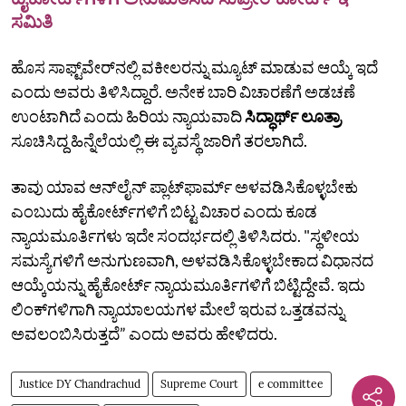
ಸಮಿತಿ
ಹೊಸ ಸಾಫ್ಟ್‌ವೇರ್‌ನಲ್ಲಿ ವಕೀಲರನ್ನು ಮ್ಯೂಟ್‌ ಮಾಡುವ ಆಯ್ಕೆ ಇದೆ
ಎಂದು ಅವರು ತಿಳಿಸಿದ್ದಾರೆ. ಅನೇಕ ಬಾರಿ ವಿಚಾರಣೆಗೆ ಅಡಚಣೆ
ಉಂಟಾಗಿದೆ ಎಂದು ಹಿರಿಯ ನ್ಯಾಯವಾದಿ
ಸಿದ್ಧಾರ್ಥ್‌ ಲೂತ್ರಾ
ಸೂಚಿಸಿದ್ದ ಹಿನ್ನೆಲೆಯಲ್ಲಿ ಈ ವ್ಯವಸ್ಥೆ ಜಾರಿಗೆ ತರಲಾಗಿದೆ.
ತಾವು ಯಾವ ಆನ್‌ಲೈನ್‌ ಪ್ಲಾಟ್‌ಫಾರ್ಮ್‌ ಅಳವಡಿಸಿಕೊಳ್ಳಬೇಕು
ಎಂಬುದು ಹೈಕೋರ್ಟ್‌ಗಳಿಗೆ ಬಿಟ್ಟ ವಿಚಾರ ಎಂದು ಕೂಡ
ನ್ಯಾಯಮೂರ್ತಿಗಳು ಇದೇ ಸಂದರ್ಭದಲ್ಲಿ ತಿಳಿಸಿದರು. "ಸ್ಥಳೀಯ
ಸಮಸ್ಯೆಗಳಿಗೆ ಅನುಗುಣವಾಗಿ, ಅಳವಡಿಸಿಕೊಳ್ಳಬೇಕಾದ ವಿಧಾನದ
ಆಯ್ಕೆಯನ್ನು ಹೈಕೋರ್ಟ್‌ ನ್ಯಾಯಮೂರ್ತಿಗಳಿಗೆ ಬಿಟ್ಟಿದ್ದೇವೆ. ಇದು
ಲಿಂಕ್‌ಗಳಿಗಾಗಿ ನ್ಯಾಯಾಲಯಗಳ ಮೇಲೆ ಇರುವ ಒತ್ತಡವನ್ನು
ಅವಲಂಬಿಸಿರುತ್ತದೆ” ಎಂದು ಅವರು ಹೇಳಿದರು.
Justice DY Chandrachud
Supreme Court
e committee