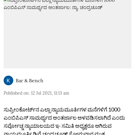
Bar & Bench
Published on
:
12 Jul 2021, 11:13 am
ಸುಪ್ರೀಂಕೋರ್ಟ್‌ನ ಎಲ್ಲಾ ನ್ಯಾಯಮೂರ್ತಿಗಳ ಮನೆಗಳಿಗೆ 1000
ಎಂಬಿಪಿಎಸ್ ಸಾಮರ್ಥ್ಯದ ಅಂತರ್ಜಾಲ ಅಳವಡಿಸಲಾಗಿದೆ ಎಂದು
ಸರ್ವೋಚ್ಚ ನ್ಯಾಯಾಲಯದ ಇ- ಸಮಿತಿ ಅಧ್ಯಕ್ಷರೂ ಆಗಿರುವ
ನ್ಯಾಯಮೂರ್ತಿ ಡಿವೈ ಚಂದ್ರಚೂಡ್ ಸೋಮವಾರ ಮುಕ್ತ