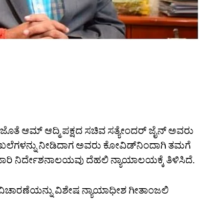
ೊತೆ ಆಮ್‌ ಆದ್ಮಿ ಪಕ್ಷದ ಸಚಿವ ಸತ್ಯೇಂದರ್‌ ಜೈನ್‌ ಅವರು
ಖಲೆಗಳನ್ನು ನೀಡಿದಾಗ ಅವರು ಕೋವಿಡ್‌ನಿಂದಾಗಿ ತಮಗೆ
ಜಾರಿ ನಿರ್ದೇಶನಾಲಯವು ದೆಹಲಿ ನ್ಯಾಯಾಲಯಕ್ಕೆ ತಿಳಿಸಿದೆ.
ಯ ವಿಚಾರಣೆಯನ್ನು ವಿಶೇಷ ನ್ಯಾಯಾಧೀಶ ಗೀತಾಂಜಲಿ