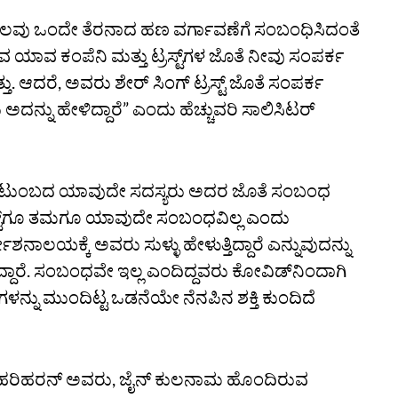
ಿದ್ದಾಗ ಕೆಲವು ಒಂದೇ ತೆರನಾದ ಹಣ ವರ್ಗಾವಣೆಗೆ ಸಂಬಂಧಿಸಿದಂತೆ
 ಯಾವ ಕಂಪೆನಿ ಮತ್ತು ಟ್ರಸ್ಟ್‌ಗಳ ಜೊತೆ ನೀವು ಸಂಪರ್ಕ
ತು. ಆದರೆ, ಅವರು ಶೇರ್‌ ಸಿಂಗ್‌ ಟ್ರಸ್ಟ್‌ ಜೊತೆ ಸಂಪರ್ಕ
ದನ್ನು ಹೇಳಿದ್ದಾರೆ” ಎಂದು ಹೆಚ್ಚುವರಿ ಸಾಲಿಸಿಟರ್‌
ಿದ್ದರು. ಕುಟುಂಬದ ಯಾವುದೇ ಸದಸ್ಯರು ಅದರ ಜೊತೆ ಸಂಬಂಧ
ಟ್ರಸ್ಟ್‌ಗೂ ತಮಗೂ ಯಾವುದೇ ಸಂಬಂಧವಿಲ್ಲ ಎಂದು
ದೇಶನಾಲಯಕ್ಕೆ ಅವರು ಸುಳ್ಳು ಹೇಳುತ್ತಿದ್ದಾರೆ ಎನ್ನುವುದನ್ನು
ಾರೆ. ಸಂಬಂಧವೇ ಇಲ್ಲ ಎಂದಿದ್ದವರು ಕೋವಿಡ್‌ನಿಂದಾಗಿ
ೆಗಳನ್ನು ಮುಂದಿಟ್ಟ ಒಡನೆಯೇ ನೆನಪಿನ ಶಕ್ತಿ ಕುಂದಿದೆ
‌ ಹರಿಹರನ್‌ ಅವರು, ಜೈನ್‌ ಕುಲನಾಮ ಹೊಂದಿರುವ