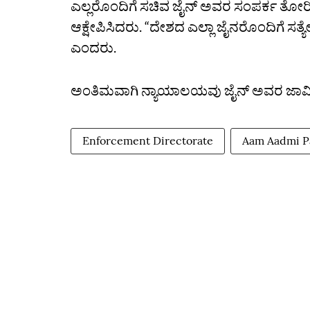
ಎಲ್ಲರೊಂದಿಗೆ ಸಚಿವ ಜೈನ್‌ ಅವರ ಸಂಪರ್ಕ ತೋರಿ
ಆಕ್ಷೇಪಿಸಿದರು. “ದೇಶದ ಎಲ್ಲಾ ಜೈನರೊಂದಿಗೆ ಸತ್
ಎಂದರು.
ಅಂತಿಮವಾಗಿ ನ್ಯಾಯಾಲಯವು ಜೈನ್‌ ಅವರ ಜಾಮೀನು
Enforcement Directorate
Aam Aadmi P