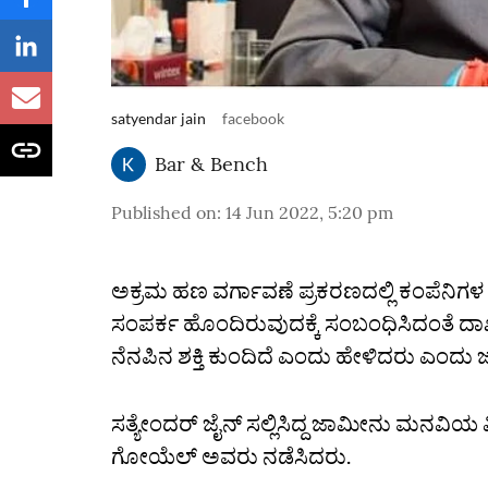
satyendar jain
facebook
Bar & Bench
Published on
:
14 Jun 2022, 5:20 pm
ಅಕ್ರಮ ಹಣ ವರ್ಗಾವಣೆ ಪ್ರಕರಣದಲ್ಲಿ ಕಂಪೆನಿಗಳ ಜ
ಸಂಪರ್ಕ ಹೊಂದಿರುವುದಕ್ಕೆ ಸಂಬಂಧಿಸಿದಂತೆ ದಾ
ನೆನಪಿನ ಶಕ್ತಿ ಕುಂದಿದೆ ಎಂದು ಹೇಳಿದರು ಎಂದು 
ಸತ್ಯೇಂದರ್‌ ಜೈನ್‌ ಸಲ್ಲಿಸಿದ್ದ ಜಾಮೀನು ಮನವಿ
ಗೋಯೆಲ್‌ ಅವರು ನಡೆಸಿದರು.