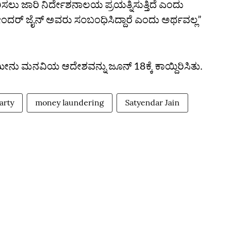
ಸಲು ಜಾರಿ ನಿರ್ದೇಶನಾಲಯ ಪ್ರಯತ್ನಿಸುತ್ತಿದೆ ಎಂದು
ಯೇಂದರ್‌ ಜೈನ್‌ ಅವರು ಸಂಬಂಧಿಸಿದ್ದಾರೆ ಎಂದು ಅರ್ಥವಲ್ಲ”
 ಮನವಿಯ ಆದೇಶವನ್ನು ಜೂನ್‌ 18ಕ್ಕೆ ಕಾಯ್ದಿರಿಸಿತು.
arty
money laundering
Satyendar Jain