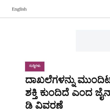
English
ಸುದ್ದಿಗಳು
ದಾಖಲೆಗಳನ್ನು ಮುಂದಿಟ್
ಶಕ್ತಿ ಕುಂದಿದೆ ಎಂದ ಜೈನ
ಡಿ ವಿವರಣೆ