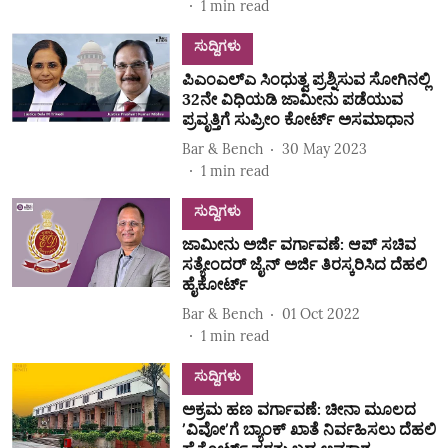
1
min read
ಸುದ್ದಿಗಳು
ಪಿಎಂಎಲ್ಎ ಸಿಂಧುತ್ವ ಪ್ರಶ್ನಿಸುವ ಸೋಗಿನಲ್ಲಿ
32ನೇ ವಿಧಿಯಡಿ ಜಾಮೀನು ಪಡೆಯುವ
ಪ್ರವೃತ್ತಿಗೆ ಸುಪ್ರೀಂ ಕೋರ್ಟ್ ಅಸಮಾಧಾನ
Bar & Bench
30 May 2023
1
min read
ಸುದ್ದಿಗಳು
ಜಾಮೀನು ಅರ್ಜಿ ವರ್ಗಾವಣೆ: ಆಪ್‌ ಸಚಿವ
ಸತ್ಯೇಂದರ್ ಜೈನ್ ಅರ್ಜಿ ತಿರಸ್ಕರಿಸಿದ ದೆಹಲಿ
ಹೈಕೋರ್ಟ್
Bar & Bench
01 Oct 2022
1
min read
ಸುದ್ದಿಗಳು
ಅಕ್ರಮ ಹಣ ವರ್ಗಾವಣೆ: ಚೀನಾ ಮೂಲದ
ʼವಿವೋʼಗೆ ಬ್ಯಾಂಕ್ ಖಾತೆ ನಿರ್ವಹಿಸಲು ದೆಹಲಿ