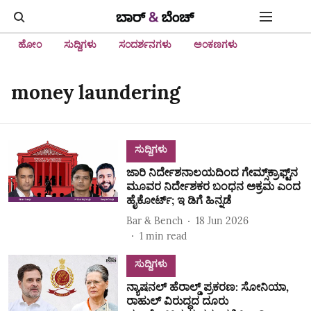
ಹೋಂ
ಸುದ್ದಿಗಳು
ಸಂದರ್ಶನಗಳು
ಅಂಕಣಗಳು
money laundering
ಸುದ್ದಿಗಳು
ಜಾರಿ ನಿರ್ದೇಶನಾಲಯದಿಂದ ಗೇಮ್ಸ್‌ಕ್ರಾಫ್ಟ್‌ನ
ಮೂವರ ನಿರ್ದೇಶಕರ ಬಂಧನ ಅಕ್ರಮ ಎಂದ
ಹೈಕೋರ್ಟ್‌; ಇ ಡಿಗೆ ಹಿನ್ನಡೆ
Bar & Bench
18 Jun 2026
1
min read
ಸುದ್ದಿಗಳು
ನ್ಯಾಷನಲ್‌ ಹೆರಾಲ್ಡ್‌ ಪ್ರಕರಣ: ಸೋನಿಯಾ,
ರಾಹುಲ್‌ ವಿರುದ್ಧದ ದೂರು