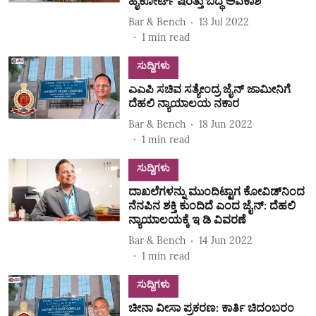
ಹೈಕೋರ್ಟ್ ಷರತ್ತು ಬದ್ಧ ಅವಕಾಶ
Bar & Bench
13 Jul 2022
1
min read
ಸುದ್ದಿಗಳು
ಎಎಪಿ ಸಚಿವ ಸತ್ಯೇಂದ್ರ ಜೈನ್ ಜಾಮೀನಿಗೆ
ದೆಹಲಿ ನ್ಯಾಯಾಲಯ ನಕಾರ
Bar & Bench
18 Jun 2022
1
min read
ಸುದ್ದಿಗಳು
ದಾಖಲೆಗಳನ್ನು ಮುಂದಿಟ್ಟಾಗ ಕೋವಿಡ್‌ನಿಂದ
ನೆನಪಿನ ಶಕ್ತಿ ಕುಂದಿದೆ ಎಂದ ಜೈನ್‌: ದೆಹಲಿ
ನ್ಯಾಯಾಲಯಕ್ಕೆ ಇ ಡಿ ವಿವರಣೆ
Bar & Bench
14 Jun 2022
1
min read
ಸುದ್ದಿಗಳು
ಚೀನಾ ವೀಸಾ ಪ್ರಕರಣ: ಕಾರ್ತಿ ಚಿದಂಬರಂ