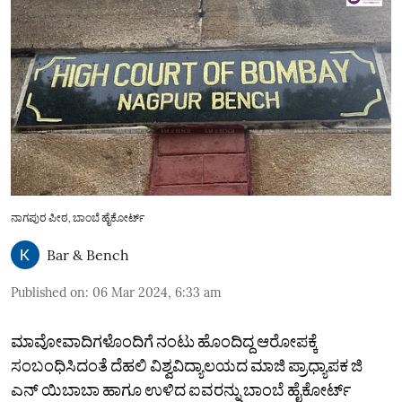
ನಾಗಪುರ ಪೀಠ, ಬಾಂಬೆ ಹೈಕೋರ್ಟ್
Bar & Bench
Published on
:
06 Mar 2024, 6:33 am
ಮಾವೋವಾದಿಗಳೊಂದಿಗೆ ನಂಟು ಹೊಂದಿದ್ದ ಆರೋಪಕ್ಕೆ
ಸಂಬಂಧಿಸಿದಂತೆ ದೆಹಲಿ ವಿಶ್ವವಿದ್ಯಾಲಯದ ಮಾಜಿ ಪ್ರಾಧ್ಯಾಪಕ ಜಿ
ಎನ್‌ ಯಿಬಾಬಾ ಹಾಗೂ ಉಳಿದ ಐವರನ್ನು ಬಾಂಬೆ ಹೈಕೋರ್ಟ್