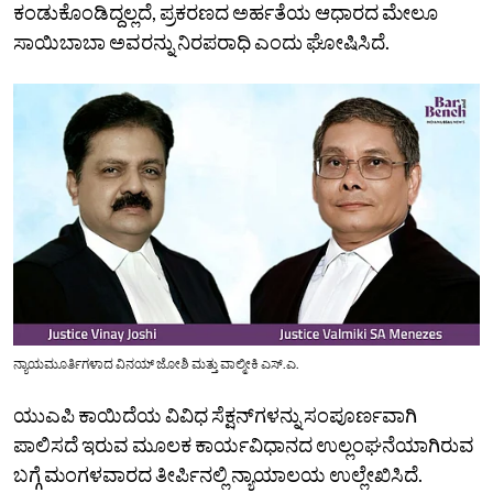
ಕಂಡುಕೊಂಡಿದ್ದಲ್ಲದೆ, ಪ್ರಕರಣದ ಅರ್ಹತೆಯ ಆಧಾರದ ಮೇಲೂ
ಸಾಯಿಬಾಬಾ ಅವರನ್ನು ನಿರಪರಾಧಿ ಎಂದು ಘೋಷಿಸಿದೆ.
ನ್ಯಾಯಮೂರ್ತಿಗಳಾದ ವಿನಯ್ ಜೋಶಿ ಮತ್ತು ವಾಲ್ಮೀಕಿ ಎಸ್.ಎ.
ಯುಎಪಿ ಕಾಯಿದೆಯ ವಿವಿಧ ಸೆಕ್ಷನ್‌ಗಳನ್ನು ಸಂಪೂರ್ಣವಾಗಿ
ಪಾಲಿಸದೆ ಇರುವ ಮೂಲಕ ಕಾರ್ಯವಿಧಾನದ ಉಲ್ಲಂಘನೆಯಾಗಿರುವ
ಬಗ್ಗೆ ಮಂಗಳವಾರದ ತೀರ್ಪಿನಲ್ಲಿ ನ್ಯಾಯಾಲಯ ಉಲ್ಲೇಖಿಸಿದೆ.