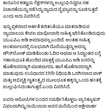
ಕಾನೂನಿನ ಕಡ್ಡಾಯ ಸೆಕ್ಷನ್‌ಗಳನ್ನು ಉಲ್ಲಂಘಿಸಿದ್ದರೂ ಸಹ
ವಿಚಾರಣೆಯನ್ನು ನಡೆಸಿದ್ದು ನ್ಯಾಯದ ವೈಫಲ್ಯವನ್ನು ಸೂಚಿಸುತ್ತದೆ
ಎಂದು ಅದು ವಿವರಿಸಿದೆ.
ಇನ್ನು ಪ್ರಕರಣದ ಅರ್ಹತೆ ಕುರಿತಂತೆಯೂ ಮಾತನಾಡಿರುವ
ನ್ಯಾಯಾಲಯ ಕೇವಲ ಮಾವೋವಾದಿ ಸಾಹಿತ್ಯ ಇರಿಸಿಕೊಂಡಿರುವುದು
ಯುಎಪಿಎ ಅಡಿ ಅಪರಾಧವಲ್ಲ ಎಂದಿದೆ. ಅಂತಹ ಸಾಹಿತ್ಯ
ಅಂತರ್ಜಾಲದಲ್ಲಿ ಸುಲಭವಾಗಿ ದೊರೆಯುತ್ತಿದ್ದು ಅದನ್ನು
ಡೌನ್‌ಲೋಡ್‌ ಮಾಡಿಕೊಂಡು ಓದಿದ ಅಥವಾ ಆ ಸಿದ್ಧಾಂತದ ಬಗ್ಗೆ
ಸಹಾನುಭೂತಿ ಹೊಂದಿದ ಮಾತ್ರಕ್ಕೆ ಯುಎಪಿಎ ಅಡಿ ಜನರನ್ನು
ಹೊಣೆಗಾರರನ್ನಾಗಿ ಮಾಡಲಾಗದು. ಹಾಗೆ ಹೊಣೆಗಾರರನ್ನಾಗಿ
ಮಾಡುವುದು ಸಂವಿಧಾನದ 19ನೇ ವಿಧಿಯಡಿ ಒದಗಿಸಲಾದ ವಾಕ್
ಮತ್ತು ಅಭಿವ್ಯಕ್ತಿ ಸ್ವಾತಂತ್ರ್ಯದ ಮೂಲಭೂತ ಹಕ್ಕನ್ನು ಒಂದು ಹಂತಕ್ಕೆ
ಉಲ್ಲಂಘಿಸಿದಂತಾಗುತ್ತದೆ ಎಂದು ವಿವರಿಸಿದೆ.
ಐವರು ಆರೋಪಿಗಳ ಬಂಧನ ಸಮರ್ಥಿಸಿಕೊಳ್ಳಲು ಪ್ರಾಸಿಕ್ಯೂಷನ್‌
ವಿಫಲವಾಗಿದ್ದು ಸಾಯಿಬಾಬಾ ಅವರ ಮನೆಯಿಂದ ಆಕ್ಷೇಪಾರ್ಹ