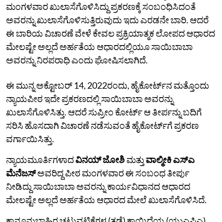
ಮಂಗಳವಾರ ಖುಲಾಸೆಗೊಳಿಸಿದ್ದು ಪ್ರಕರಣಕ್ಕೆ ಸಂಬಂಧಿಸಿದಂತೆ
ಅವರನ್ನು ಖುಲಾಸೆಗೊಳಿಸುತ್ತಿರುವುದು ಇದು ಎರಡನೇ ಬಾರಿ. ಆದರೆ
ಈ ಬಾರಿಯ ವಿಚಾರಣೆ ವೇಳೆ ಕೇವಲ ಪ್ರಕ್ರಿಯಾತ್ಮಕ ಲೋಪದ ಆಧಾರದ
ಮೇಲಷ್ಟೇ ಅಲ್ಲದೆ ಅರ್ಹತೆಯ ಆಧಾರದಲ್ಲಿಯೂ ಸಾಯಿಬಾಬಾ
ಅವರನ್ನು ನಿರಪರಾಧಿ ಎಂದು ಘೋಷಿಸಲಾಗಿದೆ.
ಈ ಮುನ್ನ ಅಕ್ಟೋಬರ್ 14, 2022ರಂದು, ಹೈಕೋರ್ಟ್‌ನ ಮತ್ತೊಂದು
ನ್ಯಾಯಪೀಠ ಇದೇ ಪ್ರಕರಣದಲ್ಲಿ ಸಾಯಿಬಾಬಾ ಅವರನ್ನು
ಖುಲಾಸೆಗೊಳಿಸಿತ್ತು. ಆದರೆ ಸುಪ್ರೀಂ ಕೋರ್ಟ್ ಆ ತೀರ್ಪನ್ನು ಬದಿಗೆ
ಸರಿಸಿ ಹೊಸದಾಗಿ ವಿಚಾರಣೆ ನಡೆಸುವಂತೆ ಹೈಕೋರ್ಟ್‌ಗೆ ಪ್ರಕರಣ
ವರ್ಗಾಯಿಸಿತ್ತು.
ನ್ಯಾಯಮೂರ್ತಿಗಳಾದ
ವಿನಯ್ ಜೋಶಿ
ಮತ್ತು
ವಾಲ್ಮೀಕಿ ಎಸ್ಎ
ಮೆನೆಜಸ್
ಅವರಿದ್ದ ಪೀಠ ಮಂಗಳವಾರ ಈ ಸಂಬಂಧ ತೀರ್ಪು
ನೀಡಿದ್ದು ಸಾಯಿಬಾಬಾ ಅವರನ್ನು ಕಾರ್ಯವಿಧಾನದ ಆಧಾರದ
ಮೇಲಷ್ಟೇ ಅಲ್ಲದೆ ಅರ್ಹತೆಯ ಆಧಾರದ ಮೇಲೆ ಖುಲಾಸೆಗೊಳಿಸಿದೆ.
ಕಾನೂನುಬಾಹಿರ ಚಟುವಟಿಕೆಗಳ (ತಡೆ) ಕಾಯಿದೆಯ (ಯುಎಪಿಎ)