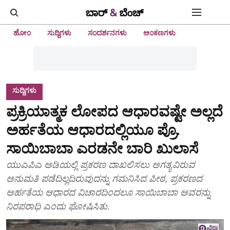
ಹೋಂ
ಸುದ್ದಿಗಳು
ಸಂದರ್ಶನಗಳು
ಅಂಕಣಗಳು
ಸುದ್ದಿಗಳು
ಪ್ರಕ್ರಿಯಾತ್ಮಕ ಲೋಪದ ಆಧಾರವಷ್ಟೇ ಅಲ್ಲದೆ
ಅರ್ಹತೆಯ ಆಧಾರದಲ್ಲಿಯೂ ಪ್ರೊ.
ಸಾಯಿಬಾಬಾ ಎರಡನೇ ಬಾರಿ ಖುಲಾಸೆ
ಯುಎಪಿಎ ಅಡಿಯಲ್ಲಿ ಪ್ರಕರಣ ದಾಖಲಿಸಲು ಅಗತ್ಯವಿರುವ
ಅನುಮತಿ ಪಡೆದಿಲ್ಲದಿರುವುದನ್ನು ಗಮನಿಸಿದ ಪೀಠ, ಪ್ರಕರಣದ
ಅರ್ಹತೆಯ ಆಧಾರದ ವಿಚಾರದಿಂದಲೂ ಸಾಯಿಬಾಬಾ ಅವರನ್ನು
ನಿರಪರಾಧಿ ಎಂದು ಘೋಷಿಸಿತು.