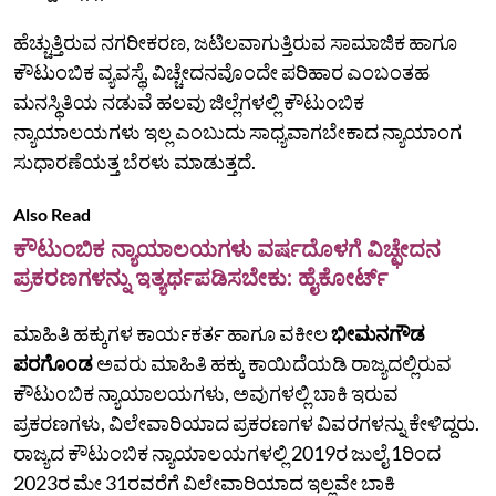
ಹೆಚ್ಚುತ್ತಿರುವ ನಗರೀಕರಣ, ಜಟಿಲವಾಗುತ್ತಿರುವ ಸಾಮಾಜಿಕ ಹಾಗೂ
ಕೌಟುಂಬಿಕ ವ್ಯವಸ್ಥೆ, ವಿಚ್ಚೇದನವೊಂದೇ ಪರಿಹಾರ ಎಂಬಂತಹ
ಮನಸ್ಥಿತಿಯ ನಡುವೆ ಹಲವು ಜಿಲ್ಲೆಗಳಲ್ಲಿ ಕೌಟುಂಬಿಕ
ನ್ಯಾಯಾಲಯಗಳು ಇಲ್ಲ ಎಂಬುದು ಸಾಧ್ಯವಾಗಬೇಕಾದ ನ್ಯಾಯಾಂಗ
ಸುಧಾರಣೆಯತ್ತ ಬೆರಳು ಮಾಡುತ್ತದೆ.
Also Read
ಕೌಟುಂಬಿಕ ನ್ಯಾಯಾಲಯಗಳು ವರ್ಷದೊಳಗೆ ವಿಚ್ಛೇದನ
ಪ್ರಕರಣಗಳನ್ನು ಇತ್ಯರ್ಥಪಡಿಸಬೇಕು: ಹೈಕೋರ್ಟ್‌
ಮಾಹಿತಿ ಹಕ್ಕುಗಳ ಕಾರ್ಯಕರ್ತ ಹಾಗೂ ವಕೀಲ
ಭೀಮನಗೌಡ
ಪರಗೊಂಡ
ಅವರು ಮಾಹಿತಿ ಹಕ್ಕು ಕಾಯಿದೆಯಡಿ ರಾಜ್ಯದಲ್ಲಿರುವ
ಕೌಟುಂಬಿಕ ನ್ಯಾಯಾಲಯಗಳು, ಅವುಗಳಲ್ಲಿ ಬಾಕಿ ಇರುವ
ಪ್ರಕರಣಗಳು, ವಿಲೇವಾರಿಯಾದ ಪ್ರಕರಣಗಳ ವಿವರಗಳನ್ನು ಕೇಳಿದ್ದರು.
ರಾಜ್ಯದ ಕೌಟುಂಬಿಕ ನ್ಯಾಯಾಲಯಗಳಲ್ಲಿ 2019ರ ಜುಲೈ 1ರಿಂದ
2023ರ ಮೇ 31ರವರೆಗೆ ವಿಲೇವಾರಿಯಾದ ಇಲ್ಲವೇ ಬಾಕಿ