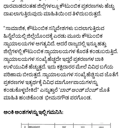
ಧಾರವಾಡದಂತಹ ಜಿಲ್ಲೆಗಳಲ್ಲೂ ಕೌಟುಂಬಿಕ ಪ್ರಕರಣಗಳು ಹೆಚ್ಚು
ದಾಖಲಾಗುತ್ತಿರುವುದು ಮಾಹಿತಿಯಿಂದ ತಿಳಿದುಬರುತ್ತದೆ.
“ಸಾಮಾಜಿಕ, ಕೌಟುಂಬಿಕ ಸನ್ನಿವೇಶಗಳು ಬದಲಾಗುತ್ತಿರುವ
ಹಿನ್ನೆಲೆಯಲ್ಲಿ ಜಿಲ್ಲೆಯೊಂದಕ್ಕೆ ಎರಡು ಮೂರು ಕೌಟುಂಬಿಕ
ನ್ಯಾಯಾಲಯಗಳ ಅಗತ್ಯವಿದೆ. ಆದರೆ ರಾಜ್ಯದಲ್ಲಿ ಇನ್ನೂ ಹತ್ತು
ಜಿಲ್ಲೆಗಳಲ್ಲಿ ಕೌಟುಂಬಿಕ ನ್ಯಾಯಾಲಯಗಳ ಕೊರತೆ ಕಂಡುಬರುತ್ತಿದೆ.
ನ್ಯಾಯಾಲಯಗಳ ಸಂಖ್ಯೆ ಹೆಚ್ಚದೇ ಇದ್ದರೆ ಪ್ರಕರಣಗಳ ಬಾಕಿ
ಉಳಿಯುವಿಕೆ ಹೆಚ್ಚುತ್ತದೆ. ಇದು ಕಕ್ಷಿದಾರರ ಮೇಲೆ ವಿವಿಧ ಬಗೆಯ
ಪರಿಣಾಮ ಬೀರುತ್ತದೆ. ನ್ಯಾಯಾಲಯಗಳ ಸಂಖ್ಯೆ ಹೆಚ್ಚಿಸುವ ಜೊತೆಗೆ
ಪ್ರಕರಣಗಳ ಇತ್ಯರ್ಥಕ್ಕೆ ವಿವಿಧ ಮಾರ್ಗೋಪಾಯಗಳನ್ನು
ಕಂಡುಕೊಳ್ಳಬೇಕಿದೆ” ಎನ್ನುತ್ತಾರೆ
ʼಬಾರ್‌ ಅಂಡ್‌ ಬೆಂಚ್‌ʼ
ಜೊತೆ
ಮಾಹಿತಿ ಹಂಚಿಕೊಂಡ ಭೀಮನಗೌಡ ಪರಗೊಂಡ.
ಅಂಕಿ ಅಂಶಗಳನ್ನು ಇಲ್ಲಿ ಗಮನಿಸಿ: