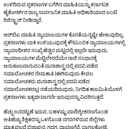
ಉಳಿದಿರುವ ಪ್ರಕರಣಗಳ ಬಗೆಗಿನ ಮಾಹಿತಿಯನ್ನು ಕರ್ನಾಟಕ
ಹೈಕೋರ್ಟ್‌ನ ರಾಜ್ಯ ಸಾರ್ವಜನಿಕ ಮಾಹಿತಿ ಅಧಿಕಾರಿಯಾದ ಜಂಟಿ
ರಿಜಿಸ್ಟ್ರಾರ್ ನೀಡಿದ್ದಾರೆ.
ಆರ್‌ಟಿಐ ಮಾಹಿತಿ ನ್ಯಾಯಾಲಯಗಳ ಕೊರತೆಯನ್ನಷ್ಟೇ ಹೇಳುವುದಿಲ್ಲ.
ಪ್ರಕರಣಗಳು ಬಾಕಿ ಉಳಿಯುವುದಕ್ಕೆ ಕೌಟುಂಬಿಕ ನ್ಯಾಯಾಲಯಗಳಲ್ಲಿ
ನ್ಯಾಯಾಧೀಶರ ಸಂಖ್ಯೆ ಹೆಚ್ಚಿನ ಮಟ್ಟದಲ್ಲಿ ಇಲ್ಲದೇ ಇರುವುದು,
ನ್ಯಾಯಾಲಯಗಳ ಮೆಟ್ಟಿಲೇರದೆಯೇ ರಾಜಿ ಸಂಧಾನಕ್ಕೆ
ಅನುಕೂಲವಾಗುವಂತೆ ಮನಃಶಾಸ್ತ್ರದಲ್ಲಿ ಪದವಿ ಪಡೆದ
ಸಮಾಲೋಚಕರ ನೇಮಕಾತಿ (ಈಗಿರುವುದು ಕೇವಲ
ಸಮಾಲೋಚಕರು ಮನಃಶಾಸ್ತ್ರದಲ್ಲಿ ಪದವಿ ಪಡೆದ
ಸಮಾಲೋಚಕರಲ್ಲ) ನಡೆಯದಿರುವುದು, ನಿಗದಿತ ಕಾಲಮಿತಿಯೊಳಗೆ
ಪ್ರಕರಣಗಳು ಇತ್ಯರ್ಥವಾಗದೇ ಇರುವುದನ್ನು ವಿವರಿಸುತ್ತದೆ.
ಹೆಚ್ಚು ಜನದಟ್ಟಣೆ ಇರುವ, ಬಹಳಷ್ಟು ವಾಣಿಜ್ಯೀಕರಣಗೊಂಡ
ಅತಿಹೆಚ್ಚು ಶಿಕ್ಷಿತರನ್ನು ಒಳಗೊಂಡ ನಗರಗಳಿರುವ ಜಿಲ್ಲೆಗಳು
ಮಾತ್ರವಲ್ಲದೆ ಬಿಜಾಪುರ, ಗದಗ, ದಾವಣಗೆರೆ, ಬಾಗಲಕೋಟೆ,