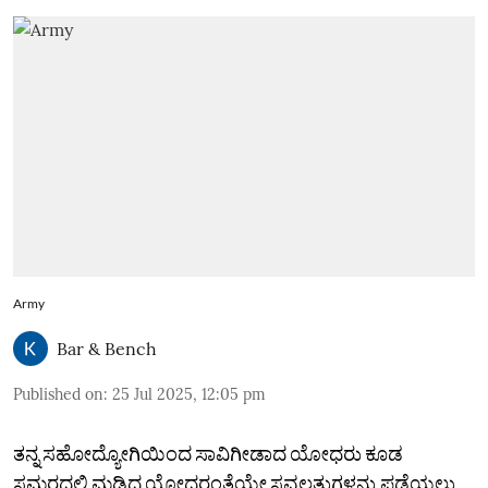
Army
Bar & Bench
Published on
:
25 Jul 2025, 12:05 pm
ತನ್ನ ಸಹೋದ್ಯೋಗಿಯಿಂದ ಸಾವಿಗೀಡಾದ ಯೋಧರು ಕೂಡ
ಸಮರದಲ್ಲಿ ಮಡಿದ ಯೋಧರಂತೆಯೇ ಸವಲತ್ತುಗಳನ್ನು ಪಡೆಯಲು