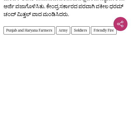
ಅರ್ಜಿ ವಜಾಗೊಳಿಸಿತು. ಕೇಂದ್ರ ಸರ್ಕಾರದ ಪರವಾಗಿ ವಕೀಲ ಧರಮ್
ಚಂದ್ ಮಿತ್ತಲ್ ವಾದ ಮಂಡಿಸಿದರು.
Punjab and Haryana Farmers
Army
Soldiers
Friendly Fire