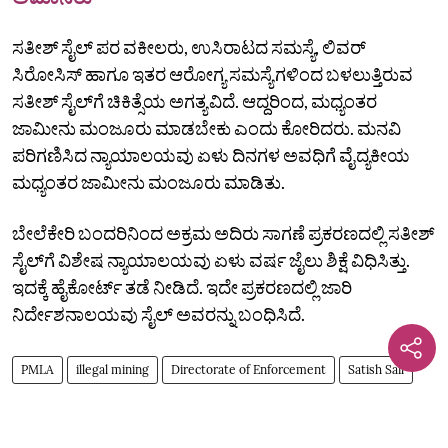
ಸತೀಶ್ ಸೈಲ್ ಪರ ವಕೀಲರು, ಉಸಿರಾಟದ ಸಮಸ್ಯೆ, ಲಿವರ್
ಸಿರೋಸಿಸ್‌ ಹಾಗೂ ಇತರ ಆರೋಗ್ಯ ಸಮಸ್ಯೆಗಳಿಂದ ಬಳಲುತ್ತಿರುವ
ಸತೀಶ್ ಸೈಲ್‌ಗೆ ಚಿಕಿತ್ಸೆಯ ಅಗತ್ಯವಿದೆ. ಆದ್ದರಿಂದ, ಮಧ್ಯಂತರ
ಜಾಮೀನು ಮಂಜೂರು ಮಾಡಬೇಕು ಎಂದು ಕೋರಿದರು. ಮನವಿ
ಪರಿಗಣಿಸಿದ ನ್ಯಾಯಾಲಯವು ಏಳು ದಿನಗಳ ಅವಧಿಗೆ ವೈದ್ಯಕೀಯ
ಮಧ್ಯಂತರ ಜಾಮೀನು ಮಂಜೂರು ಮಾಡಿತು.
ಬೇಲೆಕೇರಿ ಬಂದರಿನಿಂದ ಅಕ್ರಮ ಅದಿರು ಸಾಗಣೆ ಪ್ರಕರಣದಲ್ಲಿ ಸತೀಶ್‌
ಸೈಲ್‌ಗೆ ವಿಶೇಷ ನ್ಯಾಯಾಲಯವು ಏಳು ವರ್ಷ ಜೈಲು ಶಿಕ್ಷೆ ವಿಧಿಸಿತ್ತು.
ಇದಕ್ಕೆ ಹೈಕೋರ್ಟ್‌ ತಡೆ ನೀಡಿದೆ. ಇದೇ ಪ್ರಕರಣದಲ್ಲಿ ಜಾರಿ
ನಿರ್ದೇಶನಾಲಯವು ಸೈಲ್‌ ಅವರನ್ನು ಬಂಧಿಸಿದೆ.
PMLA
illegal mining
Directorate of Enforcement
Satish Sail