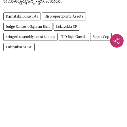
ಬಯಸಿದ್ದನ್ನು ಇಲ್ಲಿ ಸ್ಮರಿಸಬಹುದು.
Karnataka Lokayukta
Disproportionate Assets
Judge Santosh Gajanan Bhat
Lokayukta SP
sringeri assembly constituency
T D Raje Gowda
Super Cop
Lokayukta ADGP