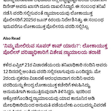
ದಿನೇಶ್‌ ಅವರು ಖಾಸಗಿ ದೂರು ದಾಖಲಿಸಿದ್ದಾರೆ. ಈ ಸಂಬಂಧ ತನಿಖೆ
ನಡೆಸಿ ವರದಿ ಸಲ್ಲಿಸುವಂತೆ ನ್ಯಾಯಾಲಯವು ಲೋಕಾಯುಕ್ತ
ಪೊಲೀಸರಿಗೆ 2025ರ ಜೂನ್‌ 6ರಂದು ನಿರ್ದೇಶಿಸಿತ್ತು. ಈ ಸಂಬಂಧ
ಇದುವರೆಗೂ ಲೋಕಾಯುಕ್ತ ಪೊಲೀಸರು ವರದಿ ಸಲ್ಲಿಸಿಲ್ಲ.
Also Read
ʼನಿಮ್ಮ ಮೇಲಿರುವ ಸೂಪರ್‌ ಕಾಪ್‌ ಯಾರು?ʼ: ಲೋಕಾಯುಕ್ತ
ಪೊಲೀಸ್‌ ವರಿಷ್ಠಾಧಿಕಾರಿಗೆ ವಿಶೇಷ ನ್ಯಾಯಾಲಯ ತರಾಟೆ
ಕಳೆದ ಏಪ್ರಿಲ್‌ 21ರ ವಿಚಾರಣೆಯಂದು ತನಿಖಾಧಿಕಾರಿ ನಂದಿನಿ ಅವರು
12 ದಿನದಲ್ಲಿ ಅಂತಿಮ ವರದಿ ಸಲ್ಲಿಸಲಾಗುವುದು ಎಂದಿದ್ದರು. ಮೇ
2ರಂದು ಪ್ರಕರಣ ವಿಚಾರಣೆ ಆರಂಭವಾದಾಗ ನಂದಿನಿ ಅವರು
ವರದಿಯನ್ನು ಕೇಂದ್ರ ಲೋಕಾಯುಕ್ತ ಕಚೇರಿಗೆ ಕಳುಹಿಸಿದ್ದು,
ಅನುಮತಿಗಾಗಿ ಕಾಯುತ್ತಿರುವುದಾಗಿ ತಿಳಿಸಿದ್ದರು. ಇದರಿಂದ
ಆಕ್ರೋಶಗೊಂಡಿದ್ದ ನ್ಯಾಯಾಲಯವು ಯಾವ ಕಾನೂನಿನ ಅಡಿ
ಮೇಲಧಿಕಾರಿಯಿಂದ ಅನುಮತಿ ಪಡೆಯಬೇಕು ಎಂಬುದನ್ನು ವಿವರಣೆ