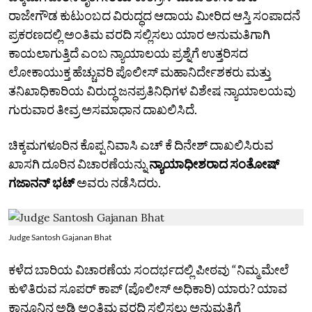
ರಾಜೇಗೌಡ ಕುಟುಂಬದ ವಿರುದ್ಧದ ಆದಾಯ ಮೀರಿದ ಆಸ್ತಿ ಸಂಪಾದನೆ
ಪ್ರಕರಣದಲ್ಲಿ ಅಂತಿಮ ವರದಿ ಸಲ್ಲಿಸಲು ಯಾರ ಅನುಮತಿಗಾಗಿ
ಕಾಯಲಾಗುತ್ತಿದೆ ಎಂಬ ನ್ಯಾಯಾಲಯ ಪ್ರಶ್ನೆಗೆ ಉತ್ತರಿಸದ
ಲೋಕಾಯುಕ್ತ ಹೆಚ್ಚುವರಿ ಪೊಲೀಸ್‌ ಮಹಾನಿರ್ದೇಶಕರು ಮತ್ತು
ತನಿಖಾಧಿಕಾರಿಯ ವಿರುದ್ಧ ಜನಪ್ರತಿನಿಧಿಗಳ ವಿಶೇಷ ನ್ಯಾಯಾಲಯವು
ಗುರುವಾರ ತೀವ್ರ ಅಸಮಾಧಾನ ದಾಖಲಿಸಿದೆ.
ಚಿಕ್ಕಮಗಳೂರಿನ ಕೊಪ್ಪ ನಿವಾಸಿ ಎಚ್‌ ಕೆ ದಿನೇಶ್‌ ದಾಖಲಿಸಿರುವ
ಖಾಸಗಿ ದೂರಿನ ವಿಚಾರಣೆಯನ್ನು
ನ್ಯಾಯಾಧೀಶರಾದ ಸಂತೋಷ್‌
ಗಜಾನನ್‌ ಭಟ್‌
ಅವರು ನಡೆಸಿದರು.
Judge Santosh Gajanan Bhat
ಕಳೆದ ಬಾರಿಯ ವಿಚಾರಣೆಯ ಸಂದರ್ಭದಲ್ಲಿ ಪೀಠವು “ನಿಮ್ಮ ಮೇಲೆ
ಕುಳಿತಿರುವ ಸೂಪರ್‌ ಕಾಪ್‌ (ಪೊಲೀಸ್‌ ಅಧಿಕಾರಿ) ಯಾರು? ಯಾವ
ಕಾನೂನಿನ ಅಡಿ ಅಂತಿಮ ವರದಿ ಸಲ್ಲಿಸಲು ಅನುಮತಿಗೆ