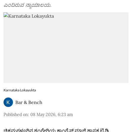
ಎಂದಿರುವ ನ್ಯಾಯಾಲಯ.
Karnataka Lokayukta
Bar & Bench
Published on
:
08 May 2026, 6:23 am
ಚಿಕ್ಕಮಗಳೂರಿನ ಶೃಂಗೇರಿಯ ಕಾಂಗ್ರೆಸ್‌ ಮಾಜಿ ಶಾಸಕ ಟಿ ಡಿ