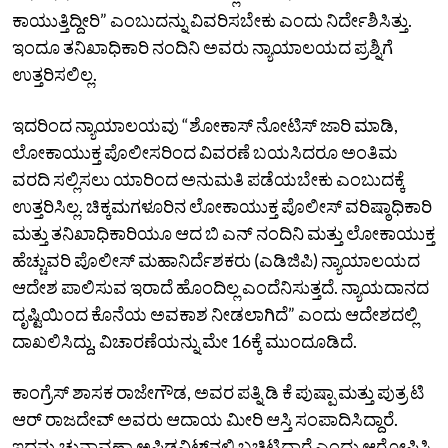
ಕಾಯುತ್ತಿದ್ದೀರಿ” ಎಂಬುದನ್ನು ವಿವರಿಸಬೇಕು ಎಂದು ನಿರ್ದೇಶಿಸಿತ್ತು.
ಇಂದೂ ತನಿಖಾಧಿಕಾರಿ ನಂದಿನಿ ಅವರು ನ್ಯಾಯಾಲಯದ ಪ್ರಶ್ನಿಗೆ
ಉತ್ತರಿಸಲಿಲ್ಲ.
ಇದರಿಂದ ನ್ಯಾಯಾಲಯವು “ಶೋಕಾಸ್‌ ನೋಟಿಸ್‌ ಜಾರಿ ಮಾಡಿ,
ಲೋಕಾಯುಕ್ತ ಪೊಲೀಸರಿಂದ ವಿವರಣೆ ಬಯಸಿದರೂ ಅಂತಿಮ
ವರದಿ ಸಲ್ಲಿಸಲು ಯಾರಿಂದ ಅನುಮತಿ ಪಡೆಯಬೇಕು ಎಂಬುದಕ್ಕೆ
ಉತ್ತರಿಸಿಲ್ಲ. ಚಿಕ್ಕಮಗಳೂರಿನ ಲೋಕಾಯುಕ್ತ ಪೊಲೀಸ್‌ ವರಿಷ್ಠಾಧಿಕಾರಿ
ಮತ್ತು ತನಿಖಾಧಿಕಾರಿಯೂ ಆದ ಬಿ ಎನ್‌ ನಂದಿನಿ ಮತ್ತು ಲೋಕಾಯುಕ್ತ
ಹೆಚ್ಚುವರಿ ಪೊಲೀಸ್‌ ಮಹಾನಿರ್ದೆಶಕರು (ಎಡಿಜಿಪಿ) ನ್ಯಾಯಾಲಯದ
ಆದೇಶ ಪಾಲಿಸುವ ಇರಾದೆ ಹೊಂದಿಲ್ಲ ಎಂದೆನಿಸುತ್ತದೆ. ನ್ಯಾಯದಾನದ
ದೃಷ್ಟಿಯಿಂದ ಕೊನೆಯ ಅವಕಾಶ ನೀಡಲಾಗಿದೆ” ಎಂದು ಆದೇಶದಲ್ಲಿ
ದಾಖಲಿಸಿದ್ದು, ವಿಚಾರಣೆಯನ್ನು ಮೇ 16ಕ್ಕೆ ಮುಂದೂಡಿದೆ.
ಕಾಂಗ್ರೆಸ್‌ ಶಾಸಕ ರಾಜೇಗೌಡ, ಅವರ ಪತ್ನಿ ಡಿ ಕೆ ಪುಷ್ಪಾ ಮತ್ತು ಪುತ್ರ ಟಿ
ಆರ್‌ ರಾಜದೇವ್‌ ಅವರು ಆದಾಯ ಮೀರಿ ಆಸ್ತಿ ಸಂಪಾದಿಸಿದ್ದಾರೆ.
ಇದನ್ನು ಚುನಾವಣಾ ಅಫಿಡವಿಟ್‌ನಲ್ಲಿ ಬಚ್ಚಿಟ್ಟಿದ್ದಾರೆ ಎಂದು ಆರೋಪಿಸಿ