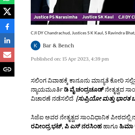
CJI DY Chandrachud, Justices S K Kaul, S Ravindra Bha
Bar & Bench
Published on
:
15 Apr 2023, 4:39 pm
ಸಲಿಂಗ ವಿವಾಹಕ್ಕೆ ಕಾನೂನು ಮಾನ್ಯತೆ ಕೋರಿ ಸಲ್ಲಿ
ನ್ಯಾಯಮೂರ್ತಿ
ಡಿ ವೈ ಚಂದ್ರಚೂಡ್‌
ನೇತೃತ್ವದ ಸಾ
ವಿಚಾರಣೆ ನಡೆಸಲಿದೆ
[ಸುಪ್ರಿಯೋ ಮತ್ತು ಭಾರತ 
ಸಿಜೆಐ ಅವರ ನೇತೃತ್ವದ ಸಾಂವಿಧಾನಿಕ ಪೀಠದಲ್ಲ
ರವೀಂದ್ರ ಭಟ್, ಪಿ ಎಸ್ ನರಸಿಂಹ
ಹಾಗೂ
ಹಿಮಾ ಕ