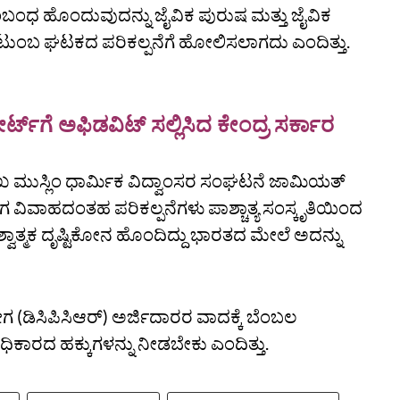
ಸಂಬಂಧ ಹೊಂದುವುದನ್ನು ಜೈವಿಕ ಪುರುಷ ಮತ್ತು ಜೈವಿಕ
ುಂಬ ಘಟಕದ ಪರಿಕಲ್ಪನೆಗೆ ಹೋಲಿಸಲಾಗದು ಎಂದಿತ್ತು.
್‌ಗೆ ಅಫಿಡವಿಟ್‌ ಸಲ್ಲಿಸಿದ ಕೇಂದ್ರ ಸರ್ಕಾರ
 ಮುಸ್ಲಿಂ ಧಾರ್ಮಿಕ ವಿದ್ವಾಂಸರ ಸಂಘಟನೆ ಜಾಮಿಯತ್‌
ಿಂಗ ವಿವಾಹದಂತಹ ಪರಿಕಲ್ಪನೆಗಳು ಪಾಶ್ಚಾತ್ಯ ಸಂಸ್ಕೃತಿಯಿಂದ
ಶ್ವಾತ್ಮಕ ದೃಷ್ಟಿಕೋನ ಹೊಂದಿದ್ದು ಭಾರತದ ಮೇಲೆ ಅದನ್ನು
(ಡಿಸಿಪಿಸಿಆರ್‌) ಅರ್ಜಿದಾರರ ವಾದಕ್ಕೆ ಬೆಂಬಲ
ರಾಧಿಕಾರದ ಹಕ್ಕುಗಳನ್ನು ನೀಡಬೇಕು ಎಂದಿತ್ತು.