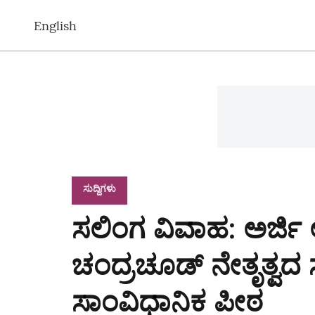
English
ಸುದ್ದಿಗಳು
ಸಲಿಂಗ ವಿವಾಹ: ಅರ್ಜಿ 
ಚಂದ್ರಚೂಡ್ ನೇತೃತ್ವದ 
ಸಾಂವಿಧಾನಿಕ ಪೀಠ