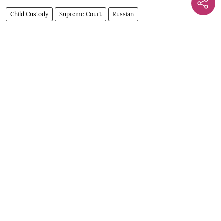
Child Custody
Supreme Court
Russian