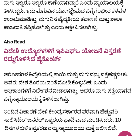
ಮಗು ಇಬ್ಬರೂ ಇಬ್ಬರೂ ಕಾಣೆಯಾಗಿದ್ದಾರೆ ಎಂದು ನ್ಯಾಯಾಲಯಕ್ಕೆ
ತಿಳಿಸಿದ್ದರು. ಇದು ಮಗುವಿನ ಯೋಗಕ್ಞೇಮದ ಬಗ್ಗೆ ಗಂಭೀರ ಕಳವಳ
ಉಂಟುಮಾಡಿತ್ತು. ಮಗುವಿನ ವೈದ್ಯಕೀಯ ತಪಾಸಣೆ ಮತ್ತು ಶಾಲಾ
ಹಾಜರಾತಿ ತಪ್ಪಿಹೋಗಿತ್ತು ಎಂದು ಆಕ್ಷೇಪಿಸಲಾಗಿತ್ತು.
Also Read
ವಿದೇಶಿ ಉದ್ಯೋಗಿಗಳಿಗೆ ಇಪಿಎಫ್‌ಒ ಯೋಜನೆ ವಿಸ್ತರಣೆ
ರದ್ದುಗೊಳಿಸಿದ ಹೈಕೋರ್ಟ್‌
ಆರೋಪಗಳ ಹಿನ್ನೆಲೆಯಲ್ಲಿ ತಾಯಿ ಮತ್ತು ಮಗುವನ್ನು ಪತ್ತೆಹಚ್ಚಬೇಕು.
ಅವರು ದೇಶ ತೊರೆಯದಂತೆ ನೋಡಿಕೊಳ್ಳಬೇಕು ಎಂದು
ಅಧಿಕಾರಿಗಳಿಗೆ ನಿರ್ದೇಶನ ನೀಡಲಾಗಿತ್ತು. ಆದರೂ ಮಗು ಪತ್ತೆಯಾಗದ
ಬಗ್ಗೆ ನ್ಯಾಯಾಲಯಕ್ಕೆ ತಿಳಿಸಲಾಗಿತ್ತು.
ಇಂದಿನ ವಿಚಾರಣೆ ವೇಳೆ ಕೇಂದ್ರ ಸರ್ಕಾರದ ಪರವಾಗಿ ಹೆಚ್ಚುವರಿ
ಸಾಲಿಸಿಟರ್‌ ಜನರಲ್‌ ಐಶ್ವರಯ ಭಾಟಿ ವಾದ ಮಂಡಿಸಿದರು. 10
ದಿನಗಳ ಬಳಿಕ ಪ್ರಕರಣವನ್ನು ನ್ಯಾಯಾಲಯ ಮತ್ತೆ ಆಲಿಸಲಿದೆ.