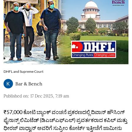
DHFL and Supreme Court
Bar & Bench
Published on
:
17 Dec 2025, 7:19 am
₹57,000 ಕೋಟಿ ಬ್ಯಾಂಕ್ ವಂಚನೆ ಪ್ರಕರಣದಲ್ಲಿ ದಿವಾನ್ ಹೌಸಿಂಗ್
ಫೈನಾನ್ಸ್ ಲಿಮಿಟೆಡ್ (ಡಿಎಚ್‌ಎಫ್‌ಎಲ್‌) ಪ್ರವರ್ತಕರಾದ ಕಪಿಲ್ ಮತ್ತು
ಧೀರಜ್ ವಾಧ್ವಾನ್‌ ಅವರಿಗೆ ಸುಪ್ರೀಂ ಕೋರ್ಟ್ ಇತ್ತೀಚೆಗೆ ಜಾಮೀನು