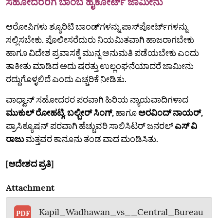
ಸಹೋದರರಿಗೆ ಬಾಂಬೆ ಹೈಕೋರ್ಟ್ ಜಾಮೀನು
ಆರೋಪಿಗಳು ಶ್ಯೂರಿಟಿ ಬಾಂಡ್‌ಗಳನ್ನು ಪಾಸ್‌ಪೋರ್ಟ್‌ಗಳನ್ನು
ಸಲ್ಲಿಸಬೇಕು. ಪೊಲೀಸರೆದುರು ನಿಯಮಿತವಾಗಿ ಹಾಜರಾಗಬೇಕು
ಹಾಗೂ ವಿದೇಶ ಪ್ರವಾಸಕ್ಕೆ ಮುನ್ನ ಅನುಮತಿ ಪಡೆಯಬೇಕು ಎಂದು
ತಾಕೀತು ಮಾಡಿದ ಅದು ಷರತ್ತು ಉಲ್ಲಂಘನೆಯಾದರೆ ಜಾಮೀನು
ರದ್ದುಗೊಳ್ಳಲಿದೆ ಎಂದು ಎಚ್ಚರಿಕೆ ನೀಡಿತು.
ವಾಧ್ವಾನ್‌ ಸಹೋದರರ ಪರವಾಗಿ ಹಿರಿಯ ನ್ಯಾಯವಾದಿಗಳಾದ
ಮುಕುಲ್‌ ರೋಹಟ್ಗಿ, ಬಲ್ಬೀರ್‌ ಸಿಂಗ್‌,
ಹಾಗೂ
ಅರವಿಂದ್‌ ನಾಯರ್‌,
ಪ್ರಾಸಿಕ್ಯೂಷನ್‌ ಪರವಾಗಿ ಹೆಚ್ಚುವರಿ ಸಾಲಿಸಿಟರ್‌ ಜನರಲ್‌
ಎಸ್‌ ವಿ
ರಾಜು
ಮತ್ತವರ ಕಾನೂನು ತಂಡ ವಾದ ಮಂಡಿಸಿತು.
[ಆದೇಶದ ಪ್ರತಿ]
Attachment
Kapil_Wadhawan_vs__Central_Bureau
PDF