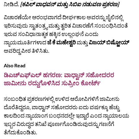
ನೀಡಿದೆ.
[ಕಪಿಲ್ ವಾಧವನ್ ಮತ್ತು ಸಿಬಿಐ ನಡುವಣ ಪ್ರಕರಣ]
ವಿಚಾರಣೆಯೇ ಆರಂಭವಾಗದೆ ದೀರ್ಘಕಾಲ ಅವರನ್ನು ಜೈಲಿನಲ್ಲಿ
ಇರಿಸುವುದು ಸ್ವಾತಂತ್ರ್ಯ ಮತ್ತು ತ್ವರಿತ ವಿಚಾರಣೆಗೆ ಸಂಬಂಧಿಸಿದಂತೆ
ಇರುವ ಸಂವಿಧಾನಾತ್ಮಕ ಹಕ್ಕಿನ ಉಲ್ಲಂಘನೆ ಎಂದು
ನ್ಯಾಯಮೂರ್ತಿಗಳಾದ
ಜೆ ಕೆ ಮಹೇಶ್ವರಿ
ಮತ್ತು
ವಿಜಯ್ ಬಿಷ್ಣೋಯ್
ಅವರಿದ್ದ ಪೀಠ ತಿಳಿಸಿತು.
Also Read
ಡಿಎಚ್ಎಫ್ಎಲ್ ಹಗರಣ: ವಾಧ್ವಾನ್‌ ಸಹೋದರರ
ಜಾಮೀನು ರದ್ದುಗೊಳಿಸಿದ ಸುಪ್ರೀಂ ಕೋರ್ಟ್
ಸಂಬಂಧಿತ ಪ್ರಕರಣಗಳಲ್ಲಿ ಉಳಿದ ಆರೋಪಿಗಳಿಗೆ ಜಾಮೀನು
ದೊರೆತಿದ್ದರೂ, ವಾಧ್ವಾನ್‌ ಸಹೋದರರು ಐದು ವರ್ಷಕ್ಕೂ ಹೆಚ್ಚು
ಕಾಲದಿಂದ ನ್ಯಾಯಾಂಗ ಬಂಧನದಲ್ಲೇ ಇದ್ದಾರೆ ಎಂದ ನ್ಯಾಯಾಲಯ
ಇಬ್ಬರ ವಿರುದ್ಧದ ತನಿಖೆ ಪೂರ್ಣಗೊಂಡಿರುವುದನ್ನು ಗಣನೆಗೆ
ತೆಗೆದುಕೊಂಡಿತು.