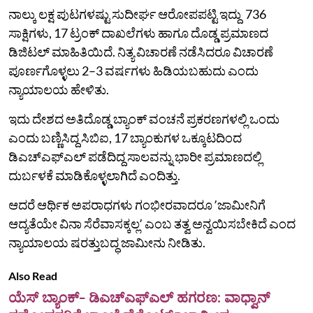
ನಾಲ್ಕು ಲಕ್ಷ ಪುಟಗಳಷ್ಟು ಸುದೀರ್ಘ ಆರೋಪಪಟ್ಟಿ ಇದ್ದು 736
ಸಾಕ್ಷಿಗಳು, 17 ಟ್ರಂಕ್ ದಾಖಲೆಗಳು ಹಾಗೂ ದೊಡ್ಡ ಪ್ರಮಾಣದ
ಡಿಜಿಟಲ್ ಮಾಹಿತಿಯಿದೆ. ನಿತ್ಯ ವಿಚಾರಣೆ ನಡೆಸಿದರೂ ವಿಚಾರಣೆ
ಪೂರ್ಣಗೊಳ್ಳಲು 2–3 ವರ್ಷಗಳು ಹಿಡಿಯಬಹುದು ಎಂದು
ನ್ಯಾಯಾಲಯ ಹೇಳಿತು.
ಇದು ದೇಶದ ಅತಿದೊಡ್ಡ ಬ್ಯಾಂಕ್ ವಂಚನೆ ಪ್ರಕರಣಗಳಲ್ಲಿ ಒಂದು
ಎಂದು ಬಣ್ಣಿಸಿದ್ದ ಸಿಬಿಐ, 17 ಬ್ಯಾಂಕುಗಳ ಒಕ್ಕೂಟದಿಂದ
ಡಿಎಚ್‌ಎಫ್‌ಎಲ್ ಪಡೆದಿದ್ದ ಸಾಲವನ್ನು ಭಾರೀ ಪ್ರಮಾಣದಲ್ಲಿ
ದುರ್ಬಳಕೆ ಮಾಡಿಕೊಳ್ಳಲಾಗಿದೆ ಎಂದಿತ್ತು.
ಆದರೆ ಆರ್ಥಿಕ ಅಪರಾಧಗಳು ಗಂಭೀರವಾದರೂ ʼಜಾಮೀನಿಗೆ
ಆದ್ಯತೆಯೇ ವಿನಾ ಸೆರೆವಾಸಕ್ಕಲ್ಲʼ ಎಂಬ ತತ್ವ ಅನ್ವಯಿಸಬೇಕಿದೆ ಎಂದ
ನ್ಯಾಯಾಲಯ ಷರತ್ತುಬದ್ಧ ಜಾಮೀನು ನೀಡಿತು.
Also Read
ಯೆಸ್ ಬ್ಯಾಂಕ್- ಡಿಎಚ್ಎಫ್ಎಲ್ ಹಗರಣ: ವಾಧ್ವಾನ್