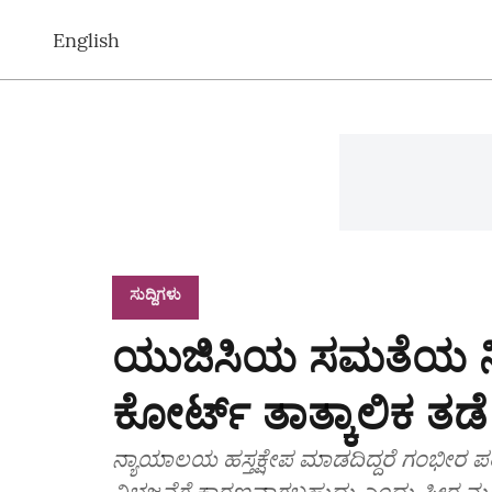
English
ಸುದ್ದಿಗಳು
ಯುಜಿಸಿಯ ಸಮತೆಯ ನಿ
ಕೋರ್ಟ್ ತಾತ್ಕಾಲಿಕ ತಡೆ
ನ್ಯಾಯಾಲಯ ಹಸ್ತಕ್ಷೇಪ ಮಾಡದಿದ್ದರೆ ಗಂಭೀರ ಪ
ವಿಭಜನೆಗೆ ಕಾರಣವಾಗಬಹುದು ಎಂದು ಪೀಠ ನುಡ