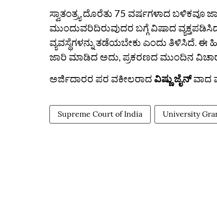
ಸ್ವಾತಂತ್ರ್ಯ ದೊರೆತು 75 ವರ್ಷಗಳಾದ ಬಳಿಕವೂ ಜ
ಮುಂದುವರಿದಿರುವುದರ ಬಗ್ಗೆ ವಿಷಾದ ವ್ಯಕ್ತಪಡ
ವ್ಯವಸ್ಥೆಗಳನ್ನು ತಡೆಯಬೇಕು ಎಂದು ತಿಳಿಸಿದೆ. ಈ ಹಿ
ಜಾರಿ ಮಾಡಿದ ಅದು, ಪ್ರಕರಣದ ಮುಂದಿನ ವಿಚಾರಣೆಯ
ಅರ್ಜಿದಾರರ ಪರ ವಕೀಲರಾದ
ವಿಷ್ಣು ಜೈನ್
ವಾದ 
Supreme Court of India
University Gr