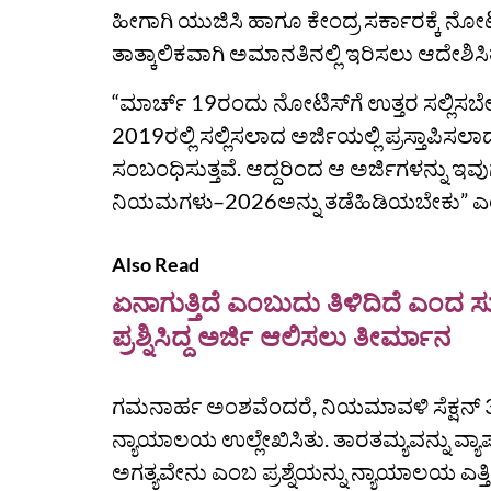
ಹೀಗಾಗಿ ಯುಜಿಸಿ ಹಾಗೂ ಕೇಂದ್ರ ಸರ್ಕಾರಕ್ಕೆ 
ತಾತ್ಕಾಲಿಕವಾಗಿ ಅಮಾನತಿನಲ್ಲಿ ಇರಿಸಲು ಆದೇಶಿಸಿ
“ಮಾರ್ಚ್ 19ರಂದು ನೋಟಿಸ್‌ಗೆ ಉತ್ತರ ಸಲ್ಲಿಸಬೇಕ
2019ರಲ್ಲಿ ಸಲ್ಲಿಸಲಾದ ಅರ್ಜಿಯಲ್ಲಿ ಪ್ರಸ್ತಾಪ
ಸಂಬಂಧಿಸುತ್ತವೆ. ಆದ್ದರಿಂದ ಆ ಅರ್ಜಿಗಳನ್ನು 
ನಿಯಮಗಳು–2026ಅನ್ನು ತಡೆಹಿಡಿಯಬೇಕು” ಎಂ
Also Read
ಏನಾಗುತ್ತಿದೆ ಎಂಬುದು ತಿಳಿದಿದೆ ಎಂ
ಪ್ರಶ್ನಿಸಿದ್ದ ಅರ್ಜಿ ಆಲಿಸಲು ತೀರ್ಮಾನ
ಗಮನಾರ್ಹ ಅಂಶವೆಂದರೆ, ನಿಯಮಾವಳಿ ಸೆಕ್ಷನ್ 3(
ನ್ಯಾಯಾಲಯ ಉಲ್ಲೇಖಿಸಿತು. ತಾರತಮ್ಯವನ್ನು ವ್ಯಾಪಕ
ಅಗತ್ಯವೇನು ಎಂಬ ಪ್ರಶ್ನೆಯನ್ನು ನ್ಯಾಯಾಲಯ ಎತ್ತಿ