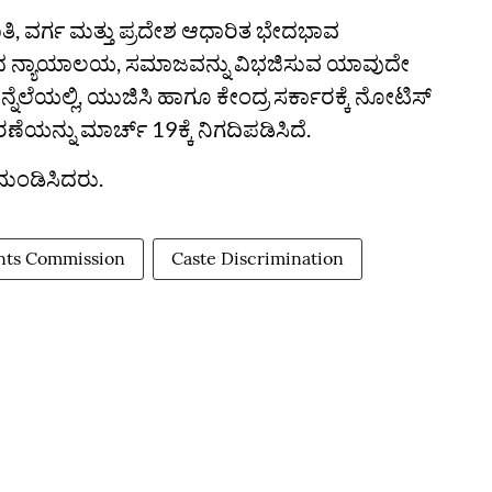
ಾತಿ, ವರ್ಗ ಮತ್ತು ಪ್ರದೇಶ ಆಧಾರಿತ ಭೇದಭಾವ
ಿಸಿದ ನ್ಯಾಯಾಲಯ, ಸಮಾಜವನ್ನು ವಿಭಜಿಸುವ ಯಾವುದೇ
ನ್ನೆಲೆಯಲ್ಲಿ, ಯುಜಿಸಿ ಹಾಗೂ ಕೇಂದ್ರ ಸರ್ಕಾರಕ್ಕೆ ನೋಟಿಸ್
ನ್ನು ಮಾರ್ಚ್ 19ಕ್ಕೆ ನಿಗದಿಪಡಿಸಿದೆ.
ಮಂಡಿಸಿದರು.
ants Commission
Caste Discrimination