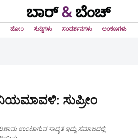
ಹೋಂ
ಸುದ್ದಿಗಳು
ಸಂದರ್ಶನಗಳು
ಅಂಕಣಗಳು
ಯಮಾವಳಿ: ಸುಪ್ರೀಂ
ರಿಣಾಮ ಉಂಟಾಗುವ ಸಾಧ್ಯತೆ ಇದ್ದು ಸಮಾಜದಲ್ಲಿ
ಿಯಿತು.