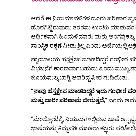
ಆದರೆ ಈ ನಿಯಮಾವಳಿಗಳ ದೂರು ಪರಿಹಾರ ವ್ಯವಸ್ಥೆ
ಹೊರಗಿಟ್ಟಿರುವುದು ತರತಮ ಉಂಟು ಮಾಡುವಂತಿದೆ.
ಆರ್ಥಿಕವಾಗಿ ಹಿಂದುಳಿದವರು ಮತ್ತು ಅಂಗವೈಕಲ್ಯ 
ಸಾಂಸ್ಥಿಕ ರಕ್ಷಣೆ ನೀಡುತ್ತಿಲ್ಲ ಎಂದು ಅರ್ಜಿಯಲ್ಲಿ ಆಕ
ನ್ಯಾಯಾಲಯ ಹಸ್ತಕ್ಷೇಪ ಮಾಡದಿದ್ದರೆ ಗಂಭೀರ ಪ
ವಿಭಜನೆಗೆ ಕಾರಣವಾಗಬಹುದು ಎಂದು ಮುಖ್ಯ ನ್
ಜೊಯಮಲ್ಯ ಬಾಗ್ಚಿ ಅವರಿದ್ದ ಪೀಠ ನುಡಿಯಿತು.
“ನಾವು ಹಸ್ತಕ್ಷೇಪ ಮಾಡದಿದ್ದರೆ ಇದು ಗಂಭೀರ ಪ
ಮತ್ತು ಭಾರೀ ಪರಿಣಾಮ ಬೀರುತ್ತದೆ,”
ಎಂದು ಅದು 
“ಮೇಲ್ನೋಟಕ್ಕೆ, ನಿಯಮಗಳಲ್ಲಿರುವ ಭಾಷೆ ಅಸ್ಪಷ
ಭಾಷೆಯನ್ನು ತಿದ್ದುಪಡಿ ಮಾಡಲು ತಜ್ಞರು ಪರಿಶೀಲ